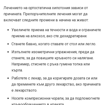
Лечението на ортостатична хипотония зависи от
причината. Препоръчителните лечения могат да
включват следните промени в начина на живот:
Увеличете приема на течности и вода и ограничете
приема на алкохол, ако сте дехидратирани.
Станете бавно, когато ставате от стол или легло.
Изпълнете изометрични упражнения, преди да
станете, за да повишите кръвното си налягане.
Например, стиснете с ръка гумена топка или
кърпа.
Работете с лекар, за да коригирате дозата си или
да преминете към друго лекарство, ако причината
е лекарството.
Носете компресионни чорапи, за да подпомогнете
кръвообращението в краката.