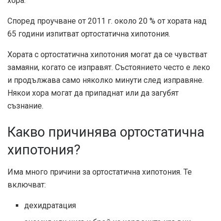
хора.
Според проучване от 2011 г. около 20 % от хората над
65 години изпитват ортостатична хипотония.
Хората с ортостатична хипотония могат да се чувстват
замаяни, когато се изправят. Състоянието често е леко
и продължава само няколко минути след изправяне.
Някои хора могат да припаднат или да загубят
съзнание.
Какво причинява ортостатична
хипотония?
Има много причини за ортостатична хипотония. Те
включват:
дехидратация