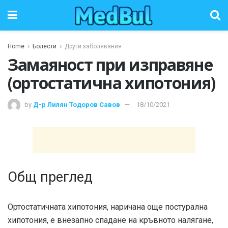
Home
Болести
Други заболявания
Замаяност при изправяне
(ортостатична хипотония)
by
Д-р Лилян Тодоров Савов
18/10/2021
Общ преглед
Ортостатичната хипотония, наричана още постурална
хипотония, е внезапно спадане на кръвното налягане,