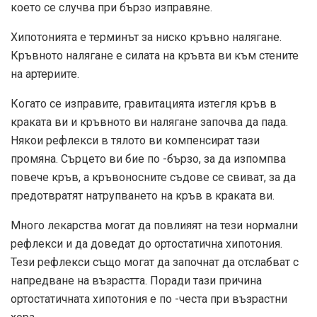
което се случва при бързо изправяне.
Хипотонията е терминът за ниско кръвно налягане.
Кръвното налягане е силата на кръвта ви към стените
на артериите.
Когато се изправите, гравитацията изтегля кръв в
краката ви и кръвното ви налягане започва да пада.
Някои рефлекси в тялото ви компенсират тази
промяна. Сърцето ви бие по -бързо, за да изпомпва
повече кръв, а кръвоносните съдове се свиват, за да
предотвратят натрупването на кръв в краката ви.
Много лекарства могат да повлияят на тези нормални
рефлекси и да доведат до ортостатична хипотония.
Тези рефлекси също могат да започнат да отслабват с
напредване на възрастта. Поради тази причина
ортостатичната хипотония е по -честа при възрастни