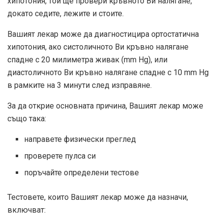
хипотония, той ще провери кръвното Ви налягане,
докато седите, лежите и стоите.
Вашият лекар може да диагностицира ортостатична
хипотония, ако систоличното Ви кръвно налягане
спадне с 20 милиметра живак (mm Hg), или
диастоличното Ви кръвно налягане спадне с 10 mm Hg
в рамките на 3 минути след изправяне.
За да открие основната причина, Вашият лекар може
също така:
направете физически преглед
проверете пулса си
поръчайте определени тестове
Тестовете, които Вашият лекар може да назначи,
включват: