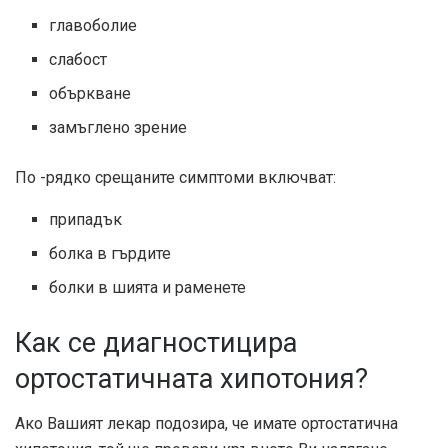
главоболие
слабост
объркване
замъглено зрение
По -рядко срещаните симптоми включват:
припадък
болка в гърдите
болки в шията и раменете
Как се диагностицира
ортостатичната хипотония?
Ако Вашият лекар подозира, че имате ортостатична