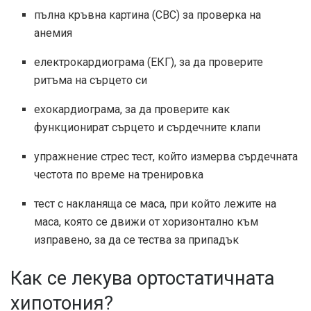
пълна кръвна картина (CBC) за проверка на
анемия
електрокардиограма (ЕКГ), за да проверите
ритъма на сърцето си
ехокардиограма, за да проверите как
функционират сърцето и сърдечните клапи
упражнение стрес тест, който измерва сърдечната
честота по време на тренировка
тест с накланяща се маса, при който лежите на
маса, която се движи от хоризонтално към
изправено, за да се тества за припадък
Как се лекува ортостатичната
хипотония?