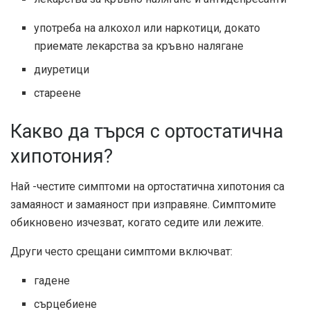
употреба на алкохол или наркотици, докато
приемате лекарства за кръвно налягане
диуретици
стареене
Какво да търся с ортостатична
хипотония?
Най -честите симптоми на ортостатична хипотония са
замаяност и замаяност при изправяне. Симптомите
обикновено изчезват, когато седите или лежите.
Други често срещани симптоми включват:
гадене
сърцебиене