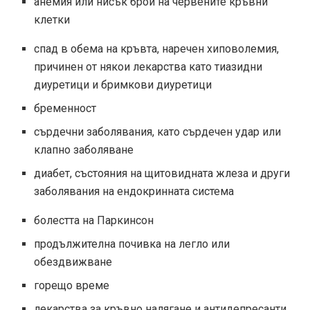
анемия или нисък брой на червените кръвни
клетки
спад в обема на кръвта, наречен хиповолемия,
причинен от някои лекарства като тиазидни
диуретици и бримкови диуретици
бременност
сърдечни заболявания, като сърдечен удар или
клапно заболяване
диабет, състояния на щитовидната жлеза и други
заболявания на ендокринната система
болестта на Паркинсон
продължителна почивка на легло или
обездвижване
горещо време
лекарства за кръвно налягане и антидепресанти