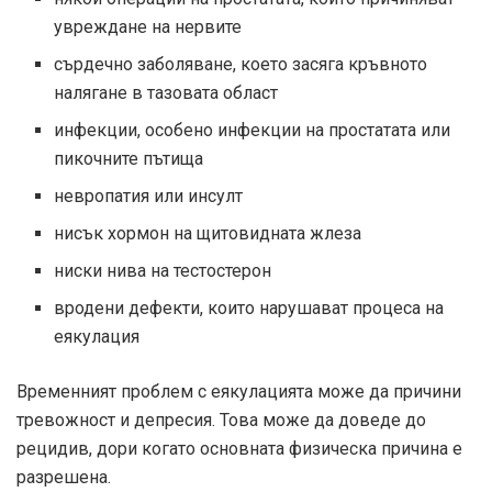
увреждане на нервите
сърдечно заболяване, което засяга кръвното
налягане в тазовата област
инфекции, особено инфекции на простатата или
пикочните пътища
невропатия или инсулт
нисък хормон на щитовидната жлеза
ниски нива на тестостерон
вродени дефекти, които нарушават процеса на
еякулация
Временният проблем с еякулацията може да причини
тревожност и депресия. Това може да доведе до
рецидив, дори когато основната физическа причина е
разрешена.