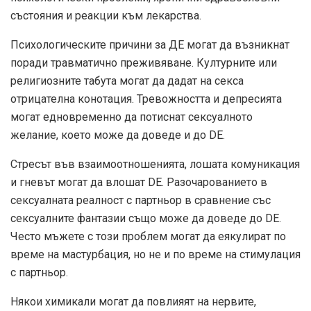
състояния и реакции към лекарства.
Психологическите причини за ДЕ могат да възникнат
поради травматично преживяване. Културните или
религиозните табута могат да дадат на секса
отрицателна конотация. Тревожността и депресията
могат едновременно да потиснат сексуалното
желание, което може да доведе и до DE.
Стресът във взаимоотношенията, лошата комуникация
и гневът могат да влошат DE. Разочарованието в
сексуалната реалност с партньор в сравнение със
сексуалните фантазии също може да доведе до DE.
Често мъжете с този проблем могат да еякулират по
време на мастурбация, но не и по време на стимулация
с партньор.
Някои химикали могат да повлияят на нервите,