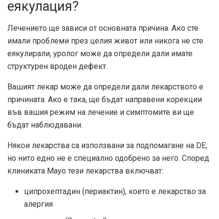
еякулация?
Лечението ще зависи от основната причина. Ако сте
имали проблеми през целия живот или никога не сте
еякулирали, уролог може да определи дали имате
структурен вроден дефект.
Вашият лекар може да определи дали лекарството е
причината. Ако е така, ще бъдат направени корекции
във вашия режим на лечение и симптомите ви ще
бъдат наблюдавани.
Някои лекарства са използвани за подпомагане на DE,
но нито едно не е специално одобрено за него. Според
клиниката Mayo тези лекарства включват:
ципрохептадин (периактин), което е лекарство за
алергия