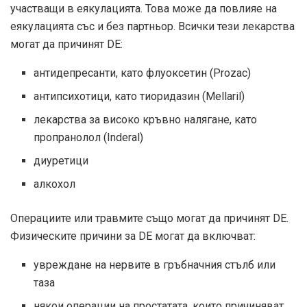
участващи в еякулацията. Това може да повлияе на
еякулацията със и без партньор. Всички тези лекарства
могат да причинят DE:
антидепресанти, като флуоксетин (Prozac)
антипсихотици, като тиоридазин (Mellaril)
лекарства за високо кръвно налягане, като
пропранолол (Inderal)
диуретици
алкохол
Операциите или травмите също могат да причинят DE.
Физическите причини за DE могат да включват:
увреждане на нервите в гръбначния стълб или
таза
някои операции на простатата, които причиняват