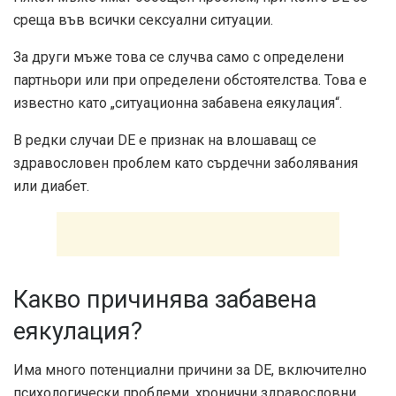
среща във всички сексуални ситуации.
За други мъже това се случва само с определени
партньори или при определени обстоятелства. Това е
известно като „ситуационна забавена еякулация“.
В редки случаи DE е признак на влошаващ се
здравословен проблем като сърдечни заболявания
или диабет.
Какво причинява забавена
еякулация?
Има много потенциални причини за DE, включително
психологически проблеми, хронични здравословни