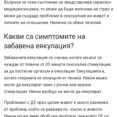
Въпреки че това състояние не представлява сериозен
медицински риск, то може да бъде източник на стрес и
може да създаде проблеми в сексуалния ви живот и
личните ви отношения. Налични са обаче лечения.
Какви са симптомите на
забавена еякулация?
Забавената еякулация се случва, когато мъжът се
нуждае от повече от 30 минути сексуална стимулация,
за да постигне оргазъм и еякулация. Еякулацията е,
когато спермата се изхвърля от пениса. Някои мъже
могат да еякулират само с ръчна или орална
стимулация. Някои изобщо не могат да еякулират.
Проблемът с ДЕ през целия живот е много различен
от проблем, който се развива по -късно в живота.
Някои мъже имат обобщен проблем, при който DE се