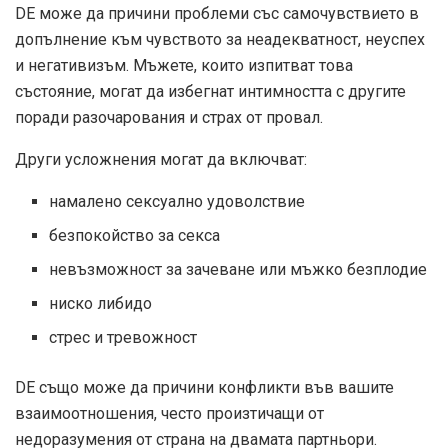
DE може да причини проблеми със самочувствието в
допълнение към чувството за неадекватност, неуспех
и негативизъм. Мъжете, които изпитват това
състояние, могат да избегнат интимността с другите
поради разочарования и страх от провал.
Други усложнения могат да включват:
намалено сексуално удоволствие
безпокойство за секса
невъзможност за зачеване или мъжко безплодие
ниско либидо
стрес и тревожност
DE също може да причини конфликти във вашите
взаимоотношения, често произтичащи от
недоразумения от страна на двамата партньори.