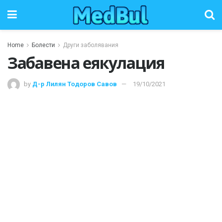
Home
Болести
Други заболявания
Забавена еякулация
by
Д-р Лилян Тодоров Савов
19/10/2021