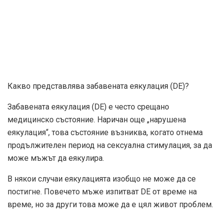
Какво представлява забавената еякулация (DE)?
Забавената еякулация (DE) е често срещано
медицинско състояние. Наричан още „нарушена
еякулация“, това състояние възниква, когато отнема
продължителен период на сексуална стимулация, за да
може мъжът да еякулира.
В някои случаи еякулацията изобщо не може да се
постигне. Повечето мъже изпитват DE от време на
време, но за други това може да е цял живот проблем.