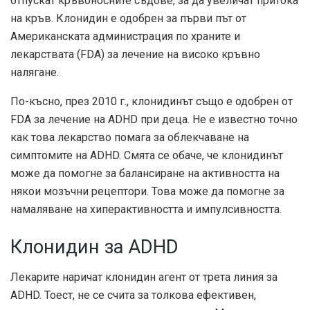
отпускат кръвоносните съдове, за да увеличат притока
на кръв. Клонидин е одобрен за първи път от
Американската администрация по храните и
лекарствата (FDA) за лечение на високо кръвно
налягане.
По-късно, през 2010 г., клонидинът също е одобрен от
FDA за лечение на ADHD при деца. Не е известно точно
как това лекарство помага за облекчаване на
симптомите на ADHD. Смята се обаче, че клонидинът
може да помогне за балансиране на активността на
някои мозъчни рецептори. Това може да помогне за
намаляване на хиперактивността и импулсивността.
Клонидин за ADHD
Лекарите наричат ​​клонидин агент от трета линия за
ADHD. Тоест, не се счита за толкова ефективен,