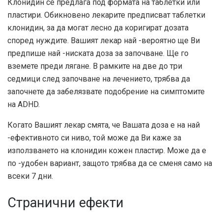
Клонидин се предлага под формата на таблетки или
пластири. Обикновено лекарите предписват таблетки
клонидин, за да могат лесно да коригират дозата
според нуждите. Вашият лекар най -вероятно ще Ви
предпише най -ниската доза за започване. Ще го
вземете преди лягане. В рамките на две до три
седмици след започване на лечението, трябва да
започнете да забелязвате подобрение на симптомите
на ADHD.
Когато Вашият лекар смята, че Вашата доза е на най
-ефективното си ниво, той може да Ви каже за
използването на клонидин кожен пластир. Може да е
по -удобен вариант, защото трябва да се сменя само на
всеки 7 дни.
Странични ефекти