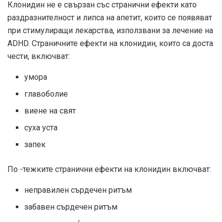
Клонидин не е свързан със странични ефекти като
раздразнителност и липса на апетит, които се появяват
при стимулиращи лекарства, използвани за лечение на
ADHD. Страничните ефекти на клонидин, които са доста
чести, включват:
умора
главоболие
виене на свят
суха уста
запек
По -тежките странични ефекти на клонидин включват:
неправилен сърдечен ритъм
забавен сърдечен ритъм