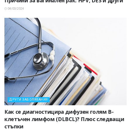
Причини за вагинален рак: HPV, DES и други
04/03/2024
ДРУГИ ЗАБОЛЯВАНИЯ
Как се диагностицира дифузен голям В-
клетъчен лимфом (DLBCL)? Плюс следващи
стъпки