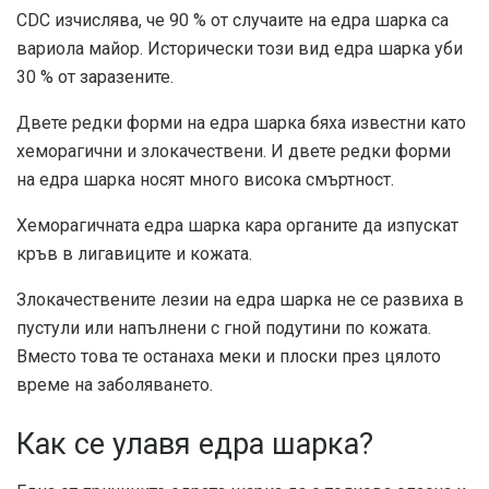
CDC изчислява, че 90 % от случаите на едра шарка са
вариола майор. Исторически този вид едра шарка уби
30 % от заразените.
Двете редки форми на едра шарка бяха известни като
хеморагични и злокачествени. И двете редки форми
на едра шарка носят много висока смъртност.
Хеморагичната едра шарка кара органите да изпускат
кръв в лигавиците и кожата.
Злокачествените лезии на едра шарка не се развиха в
пустули или напълнени с гной подутини по кожата.
Вместо това те останаха меки и плоски през цялото
време на заболяването.
Как се улавя едра шарка?