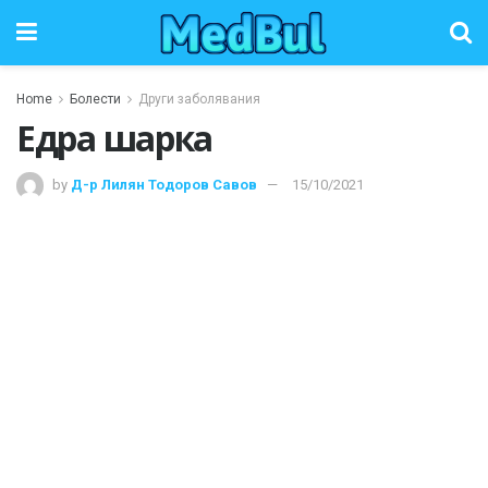
Home
Болести
Други заболявания
Едра шарка
by
Д-р Лилян Тодоров Савов
15/10/2021