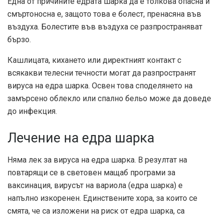
Една от причините едрата шарка да е толкова опасна и
смъртоносна е, защото това е болест, пренасяна във
въздуха. Болестите във въздуха се разпространяват
бързо.
Кашлицата, кихането или директният контакт с
всякакви телесни течности могат да разпространят
вируса на едра шарка. Освен това споделянето на
замърсено облекло или спално бельо може да доведе
до инфекция.
Лечение на едра шарка
Няма лек за вируса на едра шарка. В резултат на
повтарящи се в световен мащаб програми за
ваксинация, вирусът на вариола (едра шарка) е
напълно изкоренен. Единствените хора, за които се
смята, че са изложени на риск от едра шарка, са