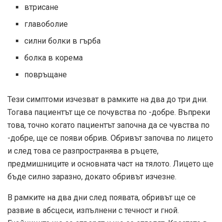
втрисане
главоболие
силни болки в гърба
болка в корема
повръщане
Тези симптоми изчезват в рамките на два до три дни.
Тогава пациентът ще се почувства по -добре. Въпреки
това, точно когато пациентът започна да се чувства по
-добре, ще се появи обрив. Обривът започва по лицето
и след това се разпространява в ръцете,
предмишниците и основната част на тялото. Лицето ще
бъде силно заразно, докато обривът изчезне.
В рамките на два дни след появата, обривът ще се
развие в абсцеси, изпълнени с течност и гной.