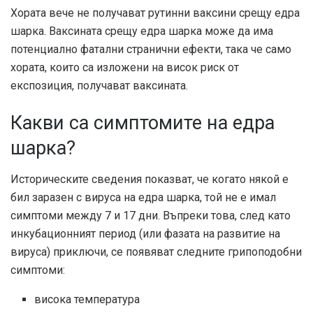
Хората вече не получават рутинни ваксини срещу едра
шарка. Ваксината срещу едра шарка може да има
потенциално фатални странични ефекти, така че само
хората, които са изложени на висок риск от
експозиция, получават ваксината.
Какви са симптомите на едра
шарка?
Историческите сведения показват, че когато някой е
бил заразен с вируса на едра шарка, той не е имал
симптоми между 7 и 17 дни. Въпреки това, след като
инкубационният период (или фазата на развитие на
вируса) приключи, се появяват следните грипоподобни
симптоми:
висока температура