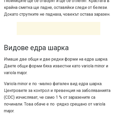
Гнойниците ще се отворят и ще се отлепят. Крастата в
крайна сметка ще падне, оставяйки следи от белези.
Докато струпките не паднаха, човекът остава заразен.
Видове едра шарка
Имаше две общи и две редки форми на едра шарка.
Двете общи форми бяха известни като variola minor и
variola major.
Variola minor е по -малко фатален вид едра шарка.
Центровете за контрол и превенция на заболяванията
(CDC) изчисляват, че само 1 % от заразените са
починали. Това обаче е по -рядко срещано от variola
major.