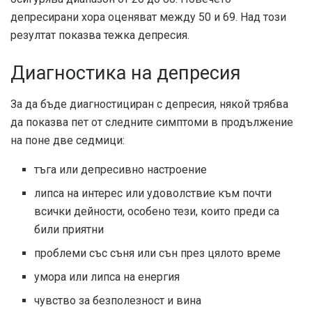
депресирани хора оценяват между 50 и 69. Над този
резултат показва тежка депресия.
Диагностика на депресия
За да бъде диагностициран с депресия, някой трябва
да показва пет от следните симптоми в продължение
на поне две седмици:
тъга или депресивно настроение
липса на интерес или удоволствие към почти
всички дейности, особено тези, които преди са
били приятни
проблеми със съня или сън през цялото време
умора или липса на енергия
чувство за безполезност и вина