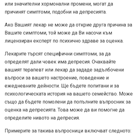
или значителни хормонални промени, могат да
причинят симптоми, подобни на депресията.
Ако Вашият лекар не може да открие друга причина за
Вашите симптоми, той може да Ви насочи към
лицензиран експерт по психично здраве за оценка.
Лекарите търсят специфични симптоми, за да
определят дали човек има депресия. Очаквайте
вашият терапевт или лекар да зададе задълбочени
въпроси за вашето настроение, поведение и
ежедневните дейности. Ще бъдете попитани и за
психологическата история на вашето семейство. Може
също да бъдете помолени да попълните въпросник за
оценка на депресията. Това може да ви помогне да
определите нивото на депресия.
Примерите за такива въпросници включват следното: