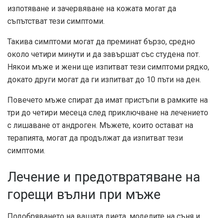
изпотяване и зачервяване на кожата могат да
съпътстват тези симптоми.
Такива симптоми могат да преминат бързо, средно
около четири минути и да завършат със студена пот.
Някои мъже и жени ще изпитват тези симптоми рядко,
докато други могат да ги изпитват до 10 пъти на ден.
Повечето мъже спират да имат пристъпи в рамките на
три до четири месеца след приключване на лечението
с лишаване от андроген. Мъжете, които остават на
терапията, могат да продължат да изпитват тези
симптоми.
Лечение и предотвратяване на
горещи вълни при мъже
Подобряването на вашата диета, моделите на съня и