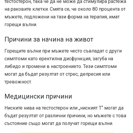
тестостерон, така че да не може да стимулира растежа
на раковите клетки. Смята се, че около 80 процента от
мъжете, подложени на тази форма на терапия, имат
горещи вълни.
Причини за начина на живот
Горещите вълни при мъжете често съвпадат с други
симптоми като еректилна дисфункция, загуба на
либидо и промени в настроението. Тези симптоми
могат да бъдат резултат от стрес, депресия или
тревожност.
Медицински причини
Ниските нива на тестостерон или „ниският Т“ могат да
бъдат резултат от различни причини, но мъжете с това
състояние също могат да получат горещи вълни.