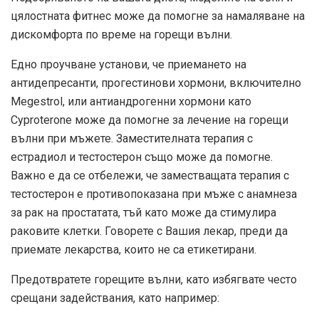
цялостната фитнес може да помогне за намаляване на
дискомфорта по време на горещи вълни.
Едно
проучване
установи, че приемането на
антидепресанти, прогестинови хормони, включително
Megestrol, или антиандрогенни хормони като
Cyproterone може да помогне за лечение на горещи
вълни при мъжете. Заместителната терапия с
естрадиол и тестостерон също може да помогне.
Важно е да се отбележи, че заместващата терапия с
тестостерон е противопоказана при мъже с анамнеза
за рак на простатата, тъй като може да стимулира
раковите клетки. Говорете с Вашия лекар, преди да
приемате лекарства, които не са етикетирани.
Предотвратете горещите вълни, като избягвате често
срещани задействания, като например: