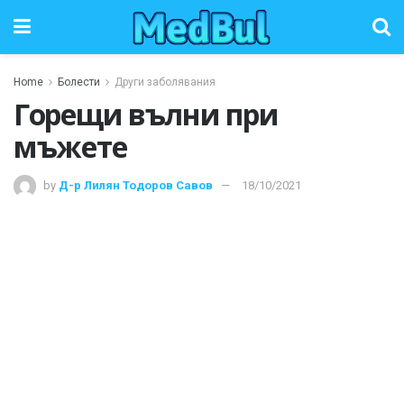
Home
Болести
Други заболявания
Горещи вълни при
мъжете
by
Д-р Лилян Тодоров Савов
18/10/2021