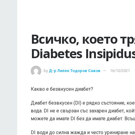
Всичко, което тр
Diabetes Insipidu
by
Д-р Лилян Тодоров Савов
16/10/2021
Какво е безвкусен диабет?
Диабет безвкусен (DI) е рядко състояние, кое
вода. DI не е свързан със захарен диабет, кой
можете да имате DI без да имате диабет. Вс
DI води до силна жажда и често уриниране на