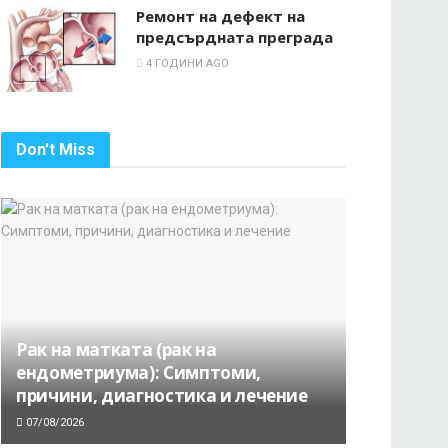
Ремонт на дефект на
предсърдната преграда
4 ГОДИНИ AGO
Don't Miss
Рак на матката (рак на
ендометриума): Симптоми,
причини, диагностика и лечение
07/08/2026