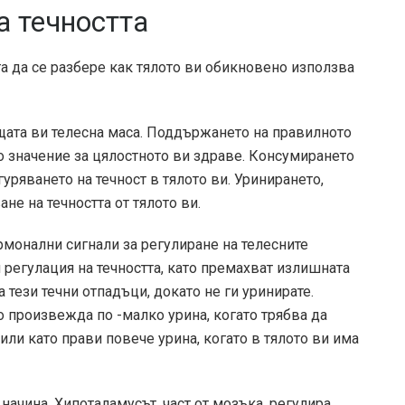
а течността
га да се разбере как тялото ви обикновено използва
бщата ви телесна маса. Поддържането на правилното
о значение за цялостното ви здраве. Консумирането
гуряването на течност в тялото ви. Уринирането,
не на течността от тялото ви.
рмонални сигнали за регулиране на телесните
и регулация на течността, като премахват излишната
 тези течни отпадъци, докато не ги уринирате.
то произвежда по -малко урина, когато трябва да
 или като прави повече урина, когато в тялото ви има
начина. Хипоталамусът, част от мозъка, регулира