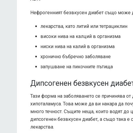
Нефрогенният безвкусен диабет също може д
лекарства, като литий или тетрациклин
високи нива на калций в организма
ниски нива на калий в организма
хронично бъбречно заболяване
запушване на пикочните пътища
Дипсогенен безвкусен диабе
Тази форма на заболяването се причинява от
хипоталамуса. Това може да ви накара да по
много течност. Същите неща, които водят до 
дипсогенен безвкусен диабет, а също така е 
лекарства.