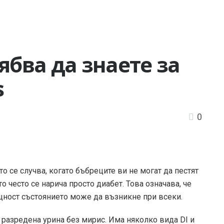
ябва да знаете за
s
0
то се случва, когато бъбреците ви не могат да пестят
то често се нарича просто диабет. Това означава, че
ъщност състоянието може да възникне при всеки.
 разредена урина без мирис. Има няколко вида DI и