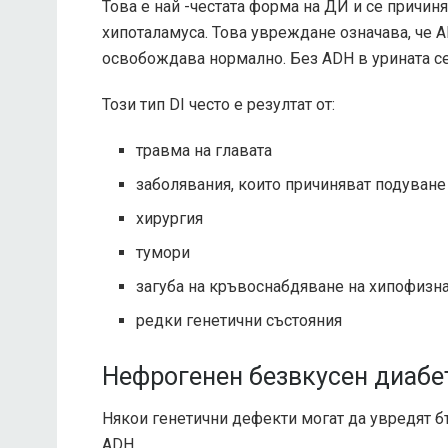
Това е най -честата форма на ДИ и се причи
хипоталамуса. Това увреждане означава, че 
освобождава нормално. Без ADH в урината се
Този тип DI често е резултат от:
травма на главата
заболявания, които причиняват подуване
хирургия
тумори
загуба на кръвоснабдяване на хипофизн
редки генетични състояния
Нефрогенен безвкусен диабе
Някои генетични дефекти могат да увредят бъ
ADH.