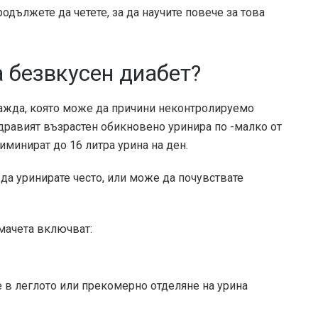
одължете да четете, за да научите повече за това
 безвкусен диабет?
ажда, която може да причини неконтролируемо
дравият възрастен обикновено уринира по -малко от
лиминират до 16 литра урина на ден.
 да уринирате често, или може да почувствате
мачета включват:
 в леглото или прекомерно отделяне на урина