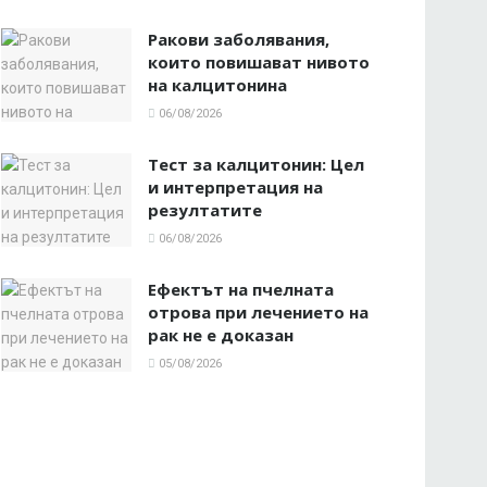
Ракови заболявания,
които повишават нивото
на калцитонина
06/08/2026
Тест за калцитонин: Цел
и интерпретация на
резултатите
06/08/2026
Ефектът на пчелната
отрова при лечението на
рак не е доказан
05/08/2026