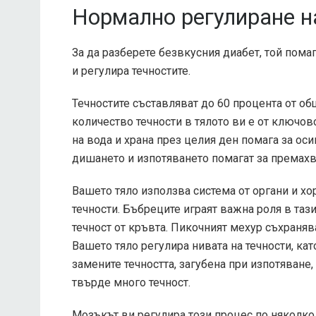
Нормално регулиране н
За да разберете безвкусния диабет, той пома
и регулира течностите.
Течностите съставляват до 60 процента от о
количество течности в тялото ви е от ключов
на вода и храна през целия ден помага за оси
дишането и изпотяването помагат за премахва
Вашето тяло използва система от органи и хо
течности. Бъбреците играят важна роля в таз
течност от кръвта. Пикочният мехур съхранява
Вашето тяло регулира нивата на течности, ка
замените течността, загубена при изпотяване,
твърде много течност.
Мозъкът ви регулира този процес по няколко 