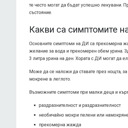
те често могат да бъдат успешно лекувани. Пр
състояние.
Какви са симптомите на
Основните симптоми на ДИ са прекомерна ж
желание за вода и прекомерен обем урина. З
3 литра урина на ден. Хората с ДИ могат да е
Може да се наложи да ставате през нощта, за
мокрене в леглото.
Възможните симптоми при малки деца и кър
раздразнителност и раздразнителност
необичайно мокри пелени или намокряне
прекомерна жажда