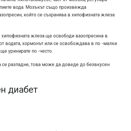
 пиете вода. Мозъкът също произвежда
азопресин, който се съхранява в хипофизната жлеза
, хипофизната жлеза ще освободи вазопресина в
 от водата, хормонът или се освобождава в по -малки
ще уринирате по -често.
ма се разпадне, това може да доведе до безвкусен
ен диабет