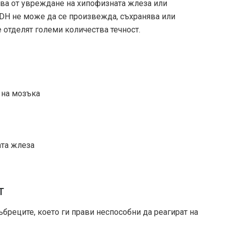
нява от увреждане на хипофизната жлеза или
ADH не може да се произвежда, съхранява или
 отделят големи количества течност.
 на мозъка
ата жлеза
т
бреците, което ги прави неспособни да реагират на