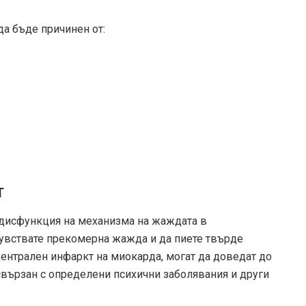
а бъде причинен от:
т
 дисфункция на механизма на жаждата в
чувствате прекомерна жажда и да пиете твърде
централен инфаркт на миокарда, могат да доведат до
свързан с определени психични заболявания и други