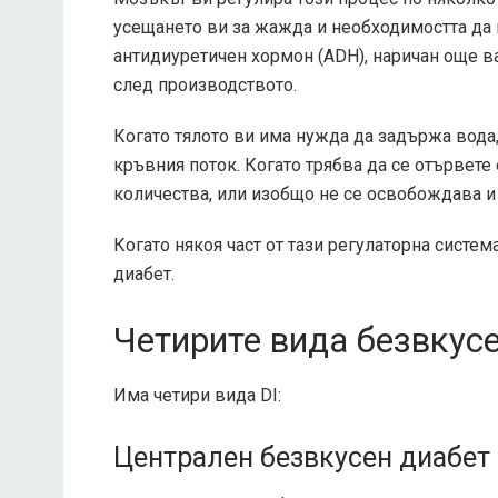
усещането ви за жажда и необходимостта да
антидиуретичен хормон (ADH), наричан още в
след производството.
Когато тялото ви има нужда да задържа вода
кръвния поток. Когато трябва да се отървете
количества, или изобщо не се освобождава и 
Когато някоя част от тази регулаторна систе
диабет.
Четирите вида безвкус
Има четири вида DI:
Централен безвкусен диабет