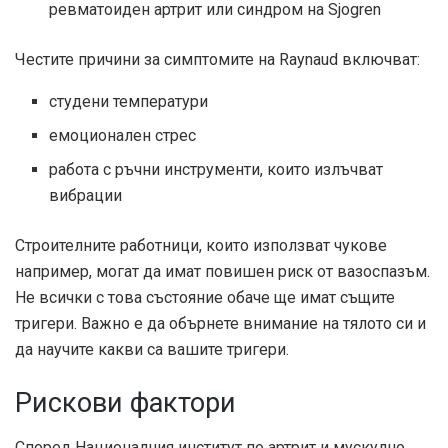
ревматоиден артрит или синдром на Sjogren
Честите причини за симптомите на Raynaud включват:
студени температури
емоционален стрес
работа с ръчни инструменти, които излъчват
вибрации
Строителните работници, които използват чукове
например, могат да имат повишен риск от вазоспазъм.
Не всички с това състояние обаче ще имат същите
тригери. Важно е да обърнете внимание на тялото си и
да научите какви са вашите тригери.
Рискови фактори
Според Националния институт по артрит и мускулно