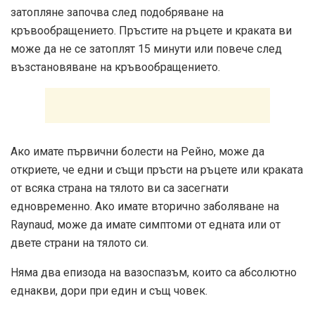
затопляне започва след подобряване на
кръвообращението. Пръстите на ръцете и краката ви
може да не се затоплят 15 минути или повече след
възстановяване на кръвообращението.
Ако имате първични болести на Рейно, може да
откриете, че едни и същи пръсти на ръцете или краката
от всяка страна на тялото ви са засегнати
едновременно. Ако имате вторично заболяване на
Raynaud, може да имате симптоми от едната или от
двете страни на тялото си.
Няма два епизода на вазоспазъм, които са абсолютно
еднакви, дори при един и същ човек.