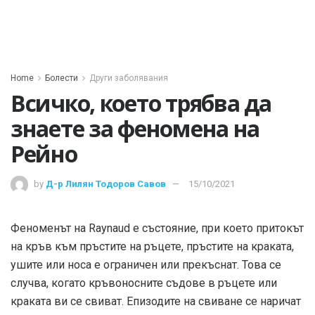
Home
Болести
Други заболявания
Всичко, което трябва да
знаете за феномена на
Рейно
by
Д-р Лилян Тодоров Савов
15/10/2021
Феноменът на Raynaud е състояние, при което притокът
на кръв към пръстите на ръцете, пръстите на краката,
ушите или носа е ограничен или прекъснат. Това се
случва, когато кръвоносните съдове в ръцете или
краката ви се свиват. Епизодите на свиване се наричат ​​