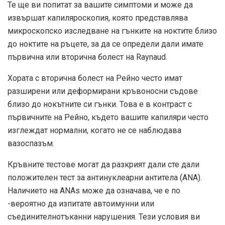
Те ще ви попитат за вашите симптоми и може да
извършат капиляроскопия, която представлява
микроскопско изследване на гънките на ноктите близо
до ноктите на ръцете, за да се определи дали имате
първична или вторична болест на Raynaud.
Хората с вторична болест на Рейно често имат
разширени или деформирани кръвоносни съдове
близо до нокътните си гънки. Това е в контраст с
първичните на Рейно, където вашите капиляри често
изглеждат нормални, когато не се наблюдава
вазоспазъм.
Кръвните тестове могат да разкрият дали сте дали
положителен тест за антинуклеарни антитела (ANA).
Наличието на ANAs може да означава, че е по
-вероятно да изпитате автоимунни или
съединителнотъканни нарушения. Тези условия ви