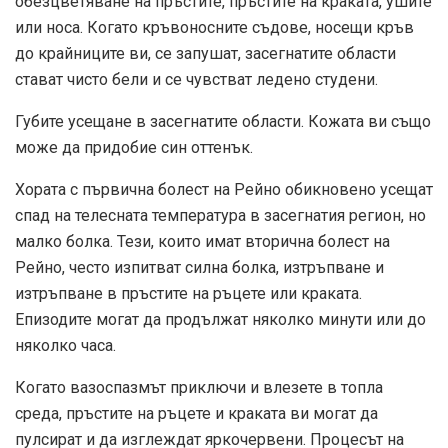
обезцветяване на пръстите, пръстите на краката, ушите
или носа. Когато кръвоносните съдове, носещи кръв
до крайниците ви, се запушат, засегнатите области
стават чисто бели и се чувстват ледено студени.
Губите усещане в засегнатите области. Кожата ви също
може да придобие син оттенък.
Хората с първична болест на Рейно обикновено усещат
спад на телесната температура в засегнатия регион, но
малко болка. Тези, които имат вторична болест на
Рейно, често изпитват силна болка, изтръпване и
изтръпване в пръстите на ръцете или краката.
Епизодите могат да продължат няколко минути или до
няколко часа.
Когато вазоспазмът приключи и влезете в топла
среда, пръстите на ръцете и краката ви могат да
пулсират и да изглеждат яркочервени. Процесът на