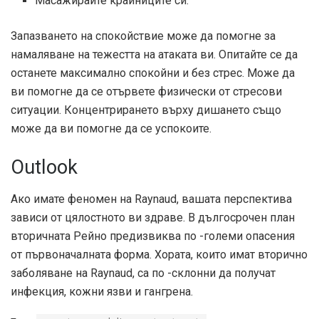
Масажирайте крайниците си.
Запазването на спокойствие може да помогне за
намаляване на тежестта на атаката ви. Опитайте се да
останете максимално спокойни и без стрес. Може да
ви помогне да се отървете физически от стресови
ситуации. Концентрирането върху дишането също
може да ви помогне да се успокоите.
Outlook
Ако имате феномен на Raynaud, вашата перспектива
зависи от цялостното ви здраве. В дългосрочен план
вторичната Рейно предизвиква по -големи опасения
от първоначалната форма. Хората, които имат вторично
заболяване на Raynaud, са по -склонни да получат
инфекция, кожни язви и гангрена.