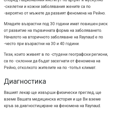
-скелетни и кожни заболявания жените са
по
-вероятно
от мъжете да развият феномена на Рейно.
Младите възрастни под 30 години имат повишен риск
от развитие на първичната форма на заболяването.
Началото на вторичното заболяване на Raynaud е по
-често при възрастни на 30 и 40 години.
Тези, които живеят в по -студени географски региони,
са по -склонни да бъдат засегнати от феномена на
Рейно, отколкото жителите на по -топъл климат.
Диагностика
Вашият лекар ще извърши физически преглед, ще
вземе Вашата медицинска история и ще Ви вземе
кръв за диагностициране на феномена на Raynaud.