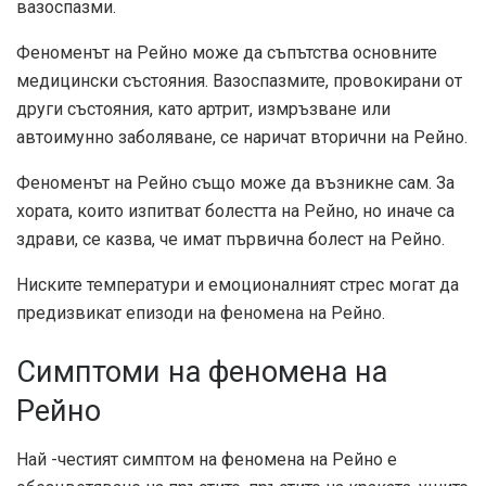
вазоспазми.
Феноменът на Рейно може да съпътства основните
медицински състояния. Вазоспазмите, провокирани от
други състояния, като артрит, измръзване или
автоимунно заболяване, се наричат ​​вторични на Рейно.
Феноменът на Рейно също може да възникне сам. За
хората, които изпитват болестта на Рейно, но иначе са
здрави, се казва, че имат първична болест на Рейно.
Ниските температури и емоционалният стрес могат да
предизвикат епизоди на феномена на Рейно.
Симптоми на феномена на
Рейно
Най -честият симптом на феномена на Рейно е