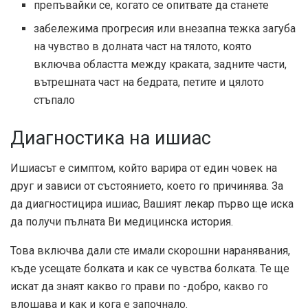
препъвайки се, когато се опитвате да станете
забележима прогресия или внезапна тежка загуба
на чувство в долната част на тялото, която
включва областта между краката, задните части,
вътрешната част на бедрата, петите и цялото
стъпало
Диагностика на ишиас
Ишиасът е симптом, който варира от един човек на
друг и зависи от състоянието, което го причинява. За
да диагностицира ишиас, Вашият лекар първо ще иска
да получи пълната Ви медицинска история.
Това включва дали сте имали скорошни наранявания,
къде усещате болката и как се чувства болката. Те ще
искат да знаят какво го прави по -добро, какво го
влошава и как и кога е започнало.