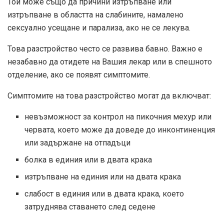
Той може също да причини изтръпване или
изтръпване в областта на слабините, намалено
сексуално усещане и парализа, ако не се лекува.
Това разстройство често се развива бавно. Важно е
незабавно да отидете на Вашия лекар или в спешното
отделение, ако се появят симптомите.
Симптомите на това разстройство могат да включват:
невъзможност за контрол на пикочния мехур или
червата, което може да доведе до инконтиненция
или задържане на отпадъци
болка в единия или в двата крака
изтръпване на единия или на двата крака
слабост в единия или в двата крака, което
затруднява ставането след седене