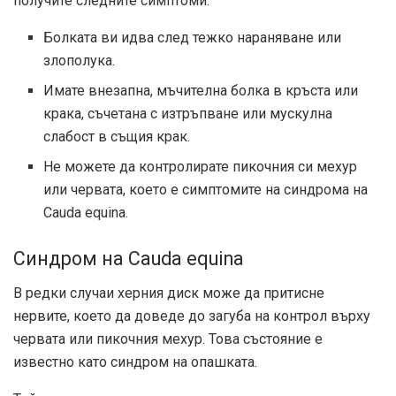
получите следните симптоми:
Болката ви идва след тежко нараняване или
злополука.
Имате внезапна, мъчителна болка в кръста или
крака, съчетана с изтръпване или мускулна
слабост в същия крак.
Не можете да контролирате пикочния си мехур
или червата, което е симптомите на синдрома на
Cauda equina.
Синдром на Cauda equina
В редки случаи херния диск може да притисне
нервите, което да доведе до загуба на контрол върху
червата или пикочния мехур. Това състояние е
известно като синдром на опашката.