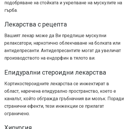
подобряване на стойката и укрепване на мускулите на
гърба.
Лекарства с рецепта
Вашият лекар може да Ви предпише мускулни
релаксатори, наркотично облекчаване на болката или
антидепресанти. Антидепресантите могат да увеличат
производството на ендорфин в тялото ви.
Епидурални стероидни лекарства
Кортикостероидните лекарства се инжектират в
област, наречена епидурално пространство, което е
каналът, който обгражда гръбначния ви мозък. Поради
странични ефекти, тези инжекции се прилагат
ограничено.
Хирургия