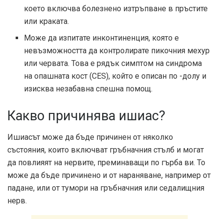
което включва болезнено изтръпване в пръстите
или краката.
Може да изпитате инконтиненция, която е
невъзможността да контролирате пикочния мехур
или червата. Това е рядък симптом на синдрома
на опашната кост (CES), който е описан по -долу и
изисква незабавна спешна помощ.
Какво причинява ишиас?
Ишиасът може да бъде причинен от няколко
състояния, които включват гръбначния стълб и могат
да повлияят на нервите, преминаващи по гърба ви. То
може да бъде причинено и от нараняване, например от
падане, или от тумори на гръбначния или седалищния
нерв.