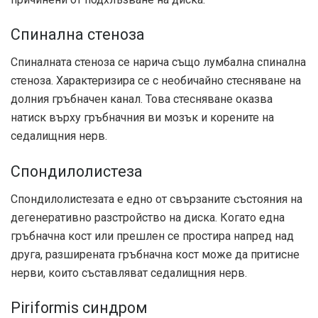
Спинална стеноза
Спиналната стеноза се нарича също лумбална спинална
стеноза. Характеризира се с необичайно стесняване на
долния гръбначен канал. Това стесняване оказва
натиск върху гръбначния ви мозък и корените на
седалищния нерв.
Спондилолистеза
Спондилолистезата е едно от свързаните състояния на
дегенеративно разстройство на диска. Когато една
гръбначна кост или прешлен се простира напред над
друга, разширената гръбначна кост може да притисне
нерви, които съставляват седалищния нерв.
Piriformis синдром