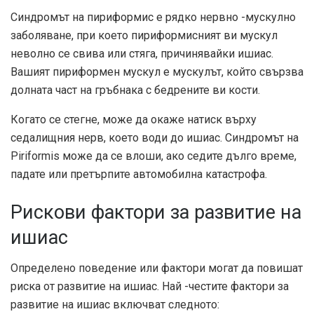
Синдромът на пириформис е рядко нервно -мускулно
заболяване, при което пириформисният ви мускул
неволно се свива или стяга, причинявайки ишиас.
Вашият пириформен мускул е мускулът, който свързва
долната част на гръбнака с бедрените ви кости.
Когато се стегне, може да окаже натиск върху
седалищния нерв, което води до ишиас. Синдромът на
Piriformis може да се влоши, ако седите дълго време,
падате или претърпите автомобилна катастрофа.
Рискови фактори за развитие на
ишиас
Определено поведение или фактори могат да повишат
риска от развитие на ишиас. Най -честите фактори за
развитие на ишиас включват следното: