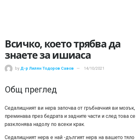
Всичко, което трябва да
знаете за ишиаса
by
Д-р Лилян Тодоров Савов
14/10/2021
Общ преглед
Седалищният ви нерв започва от гръбначния ви мозък,
преминава през бедрата и задните части и след това се
разклонява надолу по всеки крак.
Седалищният нерв е най -дългият нерв на вашето тяло