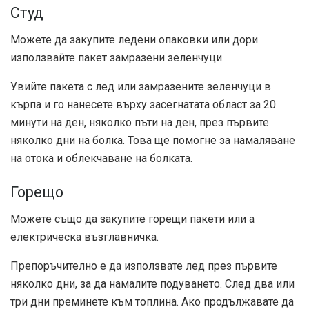
Студ
Можете да закупите
ледени опаковки или дори
използвайте пакет замразени зеленчуци.
Увийте пакета с лед или замразените зеленчуци в
кърпа и го нанесете върху засегнатата област за 20
минути на ден, няколко пъти на ден, през първите
няколко дни на болка. Това ще помогне за намаляване
на отока и облекчаване на болката.
Горещо
Можете също да закупите
горещи пакети или а
електрическа възглавничка.
Препоръчително е да използвате лед през първите
няколко дни, за да намалите подуването. След два или
три дни преминете към топлина. Ако продължавате да