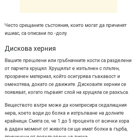
Често срещаните състояния, които могат да причинят
ишиас, са описани по -долу.
Дискова херния
Вашите прешлени или гръбначните кости са разделени
от парчета хрущял. Хрущялът е изпълнен с плътен,
прозрачен материал, който осигурява гъвкавост и
омекотява, докато се движите. Дисковите хернии се
появяват, когато първият слой на хрущяла се разкъса.
Веществото вътре може да компресира седалищния
нерв, което води до болка и изтръпване на долните
крайници. Смята се, че
1 до 5 процента
от всички хора
в даден момент от живота си ще имат болки в гърба,
причинени от подхлъзване на диска.