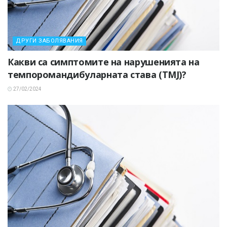
ДРУГИ ЗАБОЛЯВАНИЯ
Какви са симптомите на нарушенията на
темпоромандибуларната става (TMJ)?
27/02/2024