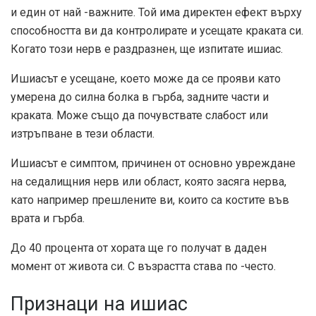
и един от най -важните. Той има директен ефект върху
способността ви да контролирате и усещате краката си.
Когато този нерв е раздразнен, ще изпитате ишиас.
Ишиасът е усещане, което може да се прояви като
умерена до силна болка в гърба, задните части и
краката. Може също да почувствате слабост или
изтръпване в тези области.
Ишиасът е симптом, причинен от основно увреждане
на седалищния нерв или област, която засяга нерва,
като например прешлените ви, които са костите във
врата и гърба.
До 40 процента от хората ще го получат в даден
момент от живота си. С възрастта става по -често.
Признаци на ишиас