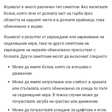
Ишиасът е много различен тип симптом. Ако изпитвате
болка, която тече от долната част на гърба през
областта на задните части и в долните крайници, това
обикновено е ишиас.
Ишиасът е резултат от увреждане или нараняване на
седалищния нерв, така че други симптоми на
увреждане на нервите обикновено присъстват с
болката. Други симптоми могат да включват следното:
Може да имате болка, която се влошава с
движение.
Може да имате изтръпване или слабост в краката
или стъпалата, което обикновено се усеща по пътя
на седалищния нерв. В тежки случаи може да
почувствате загуба на чувство или движение.
Може да почувствате усещане за щифтове и игли,