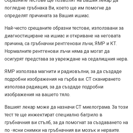
Образните тестове ще позволят на Вашия лекар да
погледне гръбнака Ви, което ще им помогне да
определят причината за Вашия ишиас.
Най-често срещаните образни тестове, използвани за
диагностициране на ишиас и откриване на неговата
причина, са гръбначни рентгенови лъчи, ЯМР и КТ.
Нормалните рентгенови лъчи няма да могат да
осигурят представа за увреждане на седалищния нерв.
ЯМР използва магнити и радиовълни, за да създаде
подробни изображения на гърба ви. CT сканирането
използва радиация, за да създаде подробни
изображения на вашето тяло.
Вашият лекар може да назначи CT миелограма. За този
тест те ще инжектират специално багрило в
гръбначния ви стълб, за да помогнат за създаването на
по -ясни снимки на гръбначния ви мозък и нервите.