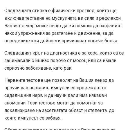
Следващата стъпка е физически преглед, който ще
включва тестване на мускулната ви сила и рефлекси.
Вашият лекар може също да ви помоли да направите
някои упражнения за разтягане и движение, за да
определите кои дейности причиняват повече болка.
Следващият кръг на диагностика е за хора, които са се
занимавали с ишиас повече от месец или са имали
сериозно заболяване, като рак.
Нервните тестове ще позволят на Вашия лекар да
проучи как нервните импулси се провеждат от
седалищния нерв и да научи дали има някакви
аномалии. Тези тестове могат да помогнат за
локализиране на засегнатата област и степента, до
която импулсът се забавя.