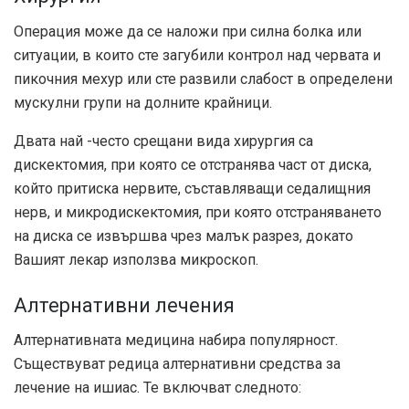
Операция може да се наложи при силна болка или
ситуации, в които сте загубили контрол над червата и
пикочния мехур или сте развили слабост в определени
мускулни групи на долните крайници.
Двата най -често срещани вида хирургия са
дискектомия, при която се отстранява част от диска,
който притиска нервите, съставляващи седалищния
нерв, и микродискектомия, при която отстраняването
на диска се извършва чрез малък разрез, докато
Вашият лекар използва микроскоп.
Алтернативни лечения
Алтернативната медицина набира популярност.
Съществуват редица алтернативни средства за
лечение на ишиас. Те включват следното: