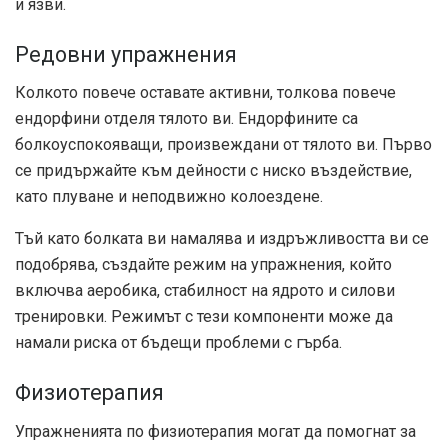
и язви.
Редовни упражнения
Колкото повече оставате активни, толкова повече
ендорфини отделя тялото ви. Ендорфините са
болкоуспокояващи, произвеждани от тялото ви. Първо
се придържайте към дейности с ниско въздействие,
като плуване и неподвижно колоездене.
Тъй като болката ви намалява и издръжливостта ви се
подобрява, създайте режим на упражнения, който
включва аеробика, стабилност на ядрото и силови
тренировки. Режимът с тези компоненти може да
намали риска от бъдещи проблеми с гърба.
Физиотерапия
Упражненията по физиотерапия могат да помогнат за