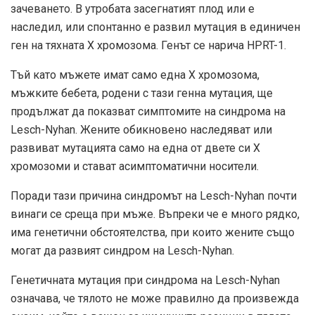
зачеването. В утробата засегнатият плод или е
наследил, или спонтанно е развил мутация в единичен
ген на тяхната X хромозома. Генът се нарича HPRT-1.
Тъй като мъжете имат само една Х хромозома,
мъжките бебета, родени с тази генна мутация, ще
продължат да показват симптомите на синдрома на
Lesch-Nyhan. Жените обикновено наследяват или
развиват мутацията само на една от двете си X
хромозоми и стават асимптоматични носители.
Поради тази причина синдромът на Lesch-Nyhan почти
винаги се среща при мъже. Въпреки че е много рядко,
има генетични обстоятелства, при които жените също
могат да развият синдром на Lesch-Nyhan.
Генетичната мутация при синдрома на Lesch-Nyhan
означава, че тялото не може правилно да произвежда