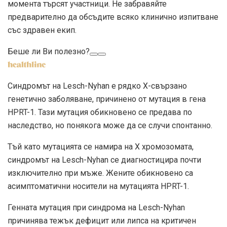
момента търсят участници. Не забравяйте
предварително да обсъдите всяко клинично изпитване
със здравен екип.
Беше ли Ви полезно?
Синдромът на Lesch-Nyhan е рядко Х-свързано
генетично заболяване, причинено от мутация в гена
HPRT-1. Тази мутация обикновено се предава по
наследство, но понякога може да се случи спонтанно.
Тъй като мутацията се намира на X хромозомата,
синдромът на Lesch-Nyhan се диагностицира почти
изключително при мъже. Жените обикновено са
асимптоматични носители на мутацията HPRT-1.
Генната мутация при синдрома на Lesch-Nyhan
причинява тежък дефицит или липса на критичен