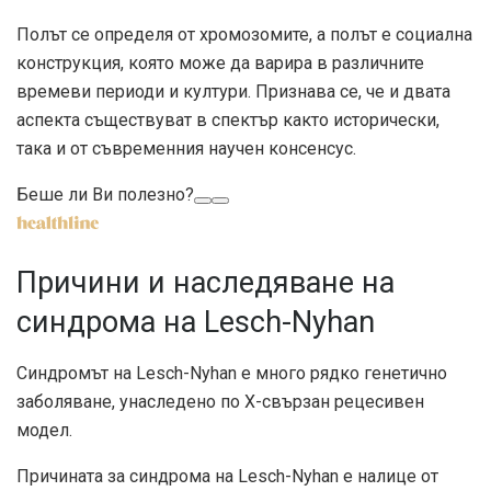
Полът се определя от хромозомите, а полът е социална
конструкция, която може да варира в различните
времеви периоди и култури. Признава се, че и двата
аспекта съществуват в спектър както исторически,
така и от съвременния научен консенсус.
Беше ли Ви полезно?
Причини и наследяване на
синдрома на Lesch-Nyhan
Синдромът на Lesch-Nyhan е много рядко генетично
заболяване, унаследено по X-свързан рецесивен
модел.
Причината за синдрома на Lesch-Nyhan е налице от