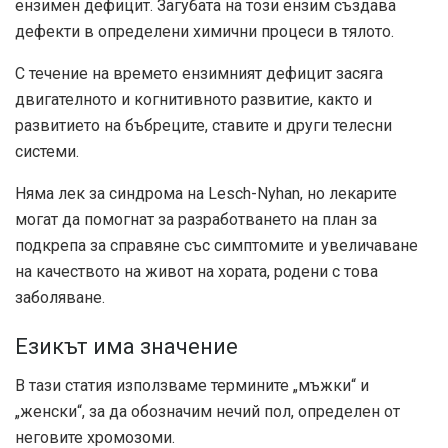
ензимен дефицит. Загубата на този ензим създава
дефекти в определени химични процеси в тялото.
С течение на времето ензимният дефицит засяга
двигателното и когнитивното развитие, както и
развитието на бъбреците, ставите и други телесни
системи.
Няма лек за синдрома на Lesch-Nyhan, но лекарите
могат да помогнат за разработването на план за
подкрепа за справяне със симптомите и увеличаване
на качеството на живот на хората, родени с това
заболяване.
Езикът има значение
В тази статия използваме термините „мъжки“ и
„женски“, за да обозначим нечий пол, определен от
неговите хромозоми.