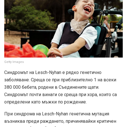
Getty Images
Синдромът на Lesch-Nyhan е рядко генетично
заболяване. Среща се при приблизително 1 на всеки
380 000 бебета, родени в Съединените щати.
Синдромът почти винаги се среща при хора, които са
определени като мъжки по рождение.
При синдрома на Lesch-Nyhan генетична мутация
възниква преди раждането, причинявайки критичен