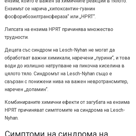
ензим, който е важен за химичните реакции в тялото.
Ензимът се нарича „хипоксантин-гуанин
фосфорибозилтрансфераза“ или „HPRT“.
Липсата на ензима HPRT причинява множество
трудности.
Децата със синдром на Lesch-Nyhan не могат да
обработват важни химикали, наречени „пурини“, и това
води до излишно натрупване на пикочна киселина в
цялото тяло. Синдромът на Lesch-Nyhan също е
свързан с понижени нива на важен невротрансмитер,
наречен „допамин“.
Комбинираните химични ефекти от загубата на ензима
HPRT причиняват симптомите на синдрома на Lesch-
Nyhan.
Симптоми на синдрома на