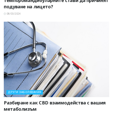
темпоромандибуларните стави да причинят
подуване на лицето?
08/03/2024
ДРУГИ ЗАБОЛЯВАНИЯ
Разбиране как CBD взаимодейства с вашия
метаболизъм