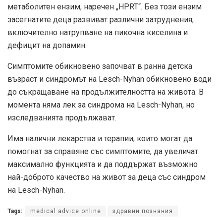
метаболитен ензим, наречен „HPRT“. Без този ензим
засегнатите деца развиват различни затруднения,
включително натрупване на пикочна киселина и
дефицит на допамин.
Симптомите обикновено започват в ранна детска
възраст и синдромът на Lesch-Nyhan обикновено води
до съкращаване на продължителността на живота. В
момента няма лек за синдрома на Lesch-Nyhan, но
изследванията продължават.
Има налични лекарства и терапии, които могат да
помогнат за справяне със симптомите, да увеличат
максимално функцията и да поддържат възможно
най-доброто качество на живот за деца със синдром
на Lesch-Nyhan.
Tags:
medical advice online
здравни познания