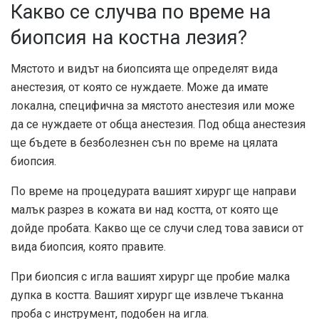
Какво се случва по време на
биопсия на костна лезия?
Мястото и видът на биопсията ще определят вида
анестезия, от която се нуждаете. Може да имате
локална, специфична за мястото анестезия или може
да се нуждаете от обща анестезия. Под обща анестезия
ще бъдете в безболезнен сън по време на цялата
биопсия.
По време на процедурата вашият хирург ще направи
малък разрез в кожата ви над костта, от която ще
дойде пробата. Какво ще се случи след това зависи от
вида биопсия, която правите.
При биопсия с игла вашият хирург ще пробие малка
дупка в костта. Вашият хирург ще извлече тъканна
проба с инструмент, подобен на игла.