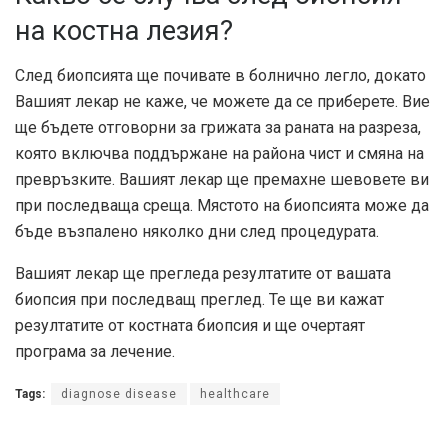
на костна лезия?
След биопсията ще почивате в болнично легло, докато
Вашият лекар не каже, че можете да се приберете. Вие
ще бъдете отговорни за грижата за раната на разреза,
която включва поддържане на района чист и смяна на
превръзките. Вашият лекар ще премахне шевовете ви
при последваща среща. Мястото на биопсията може да
бъде възпалено няколко дни след процедурата.
Вашият лекар ще прегледа резултатите от вашата
биопсия при последващ преглед. Те ще ви кажат
резултатите от костната биопсия и ще очертаят
програма за лечение.
Tags:
diagnose disease
healthcare