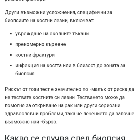
Други възможни усложнения, специфични за
биопсиите на костни лезии, включват:
увреждане на околните тъкани
прекомерно кървене
костни фрактури
инфекция на костта или в близост до зоната за
биопсия
Рискът от този тест е значително по -малък от риска да
не тествате костните си лезии. Тестването може да
помогне за откриване на рак или други сериозни
здравословни проблеми, така че лечението да започне
възможно най -бързо.
Какво се случва след биопсия