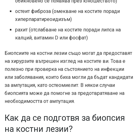
обикновено се появява през юношеството)
остеит фиброза (омекване на костите поради
хиперпаратиреоидизъм)
рахит (отслабване на костите поради липса на
калций, витамин D или фосфат)
Биопсиите на костни лезии също могат да предоставят
на хирурзите вътрешен изглед на костите ви. Това е
полезно при проверка на състоянието на инфекции
или заболявания, които биха могли да бъдат кандидати
за ампутация, като остеомиелит. В някои случаи
биопсията може да помогне за предотвратяване на
необходимостта от ампутация.
Как да се подготвя за биопсия
на костни лезии?