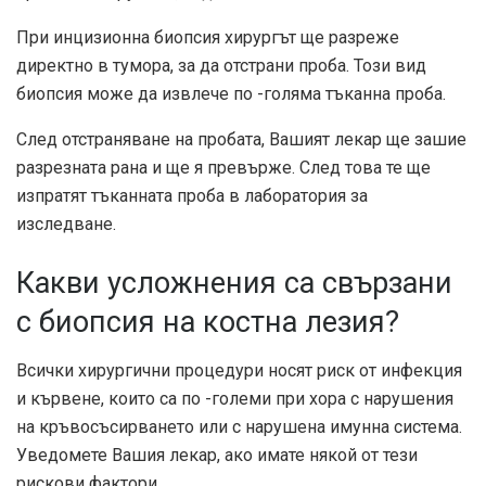
При инцизионна биопсия хирургът ще разреже
директно в тумора, за да отстрани проба. Този вид
биопсия може да извлече по -голяма тъканна проба.
След отстраняване на пробата, Вашият лекар ще зашие
разрезната рана и ще я превърже. След това те ще
изпратят тъканната проба в лаборатория за
изследване.
Какви усложнения са свързани
с биопсия на костна лезия?
Всички хирургични процедури носят риск от инфекция
и кървене, които са по -големи при хора с нарушения
на кръвосъсирването или с нарушена имунна система.
Уведомете Вашия лекар, ако имате някой от тези
рискови фактори.