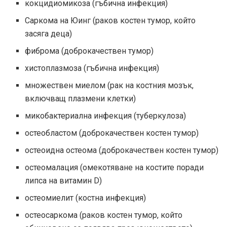
кокцидиомикоза (гъбична инфекция)
Саркома на Юинг (раков костен тумор, който
засяга деца)
фиброма (доброкачествен тумор)
хистоплазмоза (гъбична инфекция)
множествен миелом (рак на костния мозък,
включващ плазмени клетки)
микобактериална инфекция (туберкулоза)
остеобластом (доброкачествен костен тумор)
остеоидна остеома (доброкачествен костен тумор)
остеомалация (омекотяване на костите поради
липса на витамин D)
остеомиелит (костна инфекция)
остеосаркома (раков костен тумор, който