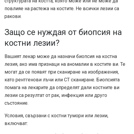
структурата на костта, която може или не може да
повлияе на растежа на костите. Не всички лезии са
ракови.
Защо се нуждая от биопсия на
костни лезии?
Вашият лекар може да назначи биопсия на костна
лезия, ако има признаци на аномалии в костите ви. Те
могат да се появят при сканиране на изображения,
като рентгенови лъчи или CT сканиране. Биопсията
помага на лекарите да определят дали костните ви
лезии са резултат от рак, инфекция или друго
състояние.
Условия, свързани с костни тумори или лезии,
включват: