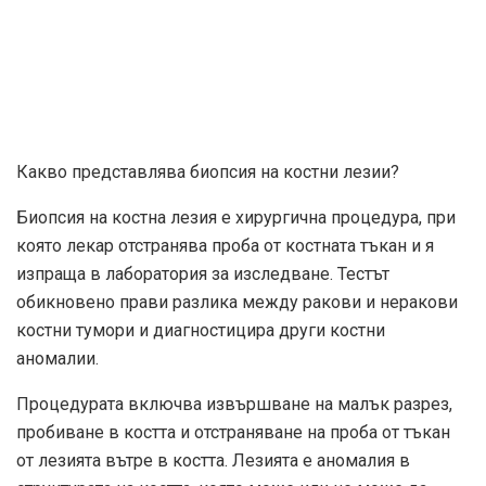
Какво представлява биопсия на костни лезии?
Биопсия на костна лезия е хирургична процедура, при
която лекар отстранява проба от костната тъкан и я
изпраща в лаборатория за изследване. Тестът
обикновено прави разлика между ракови и неракови
костни тумори и диагностицира други костни
аномалии.
Процедурата включва извършване на малък разрез,
пробиване в костта и отстраняване на проба от тъкан
от лезията вътре в костта. Лезията е аномалия в