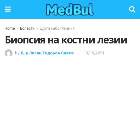
Home
Болести
Други заболявания
Биопсия на костни лезии
by
Д-р Лилян Тодоров Савов
13/10/2021