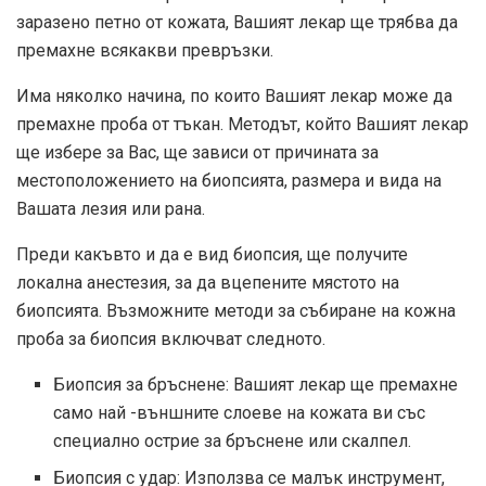
заразено петно ​​от кожата, Вашият лекар ще трябва да
премахне всякакви превръзки.
Има няколко начина, по които Вашият лекар може да
премахне проба от тъкан. Методът, който Вашият лекар
ще избере за Вас, ще зависи от причината за
местоположението на биопсията, размера и вида на
Вашата лезия или рана.
Преди какъвто и да е вид биопсия, ще получите
локална анестезия, за да вцепените мястото на
биопсията. Възможните методи за събиране на кожна
проба за биопсия включват следното.
Биопсия за бръснене: Вашият лекар ще премахне
само най -външните слоеве на кожата ви със
специално острие за бръснене или скалпел.
Биопсия с удар: Използва се малък инструмент,