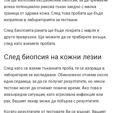
той ще използва ексцизионна биопсия, за да премахне
всяка потенциално ракова тъкан заедно с малка
граница от здрава кожа. След това пробата ще бъде
изпратена в лабораторията за тестване.
След биопсията раната ще бъде покрита с марля и
други превръзки. Ще можете да се приберете вкъщи,
след като вземете пробата.
След биопсия на кожни лезии
След като се вземе тъканната проба, тя се изпраща в
лаборатория за изследване. Обикновено отнема около
една седмица, за да се получат резултатите, но някои
тестове могат да отнемат повече време. Ако това е
извънредна ситуация, като агресивна инфекция или
рак, Вашият лекар може да побърза с резултатите.
Когато резултатите от тестовете Ви се върнат, Вашият