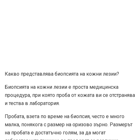
Какво представлява биопсията на кожни лезии?
Биопсията на кожни лезии е проста медицинска
процедура, при която проба от кожата ви се отстранява
и тества в лаборатория.
Пробата, взета по време на биопсия, често е много
малка, понякога с размер на оризово зърно. Размерът
на пробата е достатъчно голям, за да могат