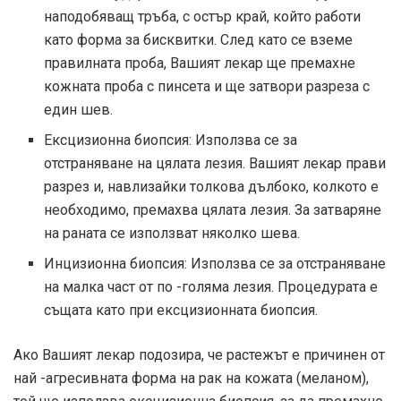
наподобяващ тръба, с остър край, който работи
като форма за бисквитки. След като се вземе
правилната проба, Вашият лекар ще премахне
кожната проба с пинсета и ще затвори разреза с
един шев.
Ексцизионна биопсия: Използва се за
отстраняване на цялата лезия. Вашият лекар прави
разрез и, навлизайки толкова дълбоко, колкото е
необходимо, премахва цялата лезия. За затваряне
на раната се използват няколко шева.
Инцизионна биопсия: Използва се за отстраняване
на малка част от по -голяма лезия. Процедурата е
същата като при ексцизионната биопсия.
Ако Вашият лекар подозира, че растежът е причинен от
най -агресивната форма на рак на кожата (меланом),