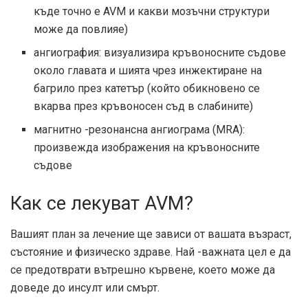
къде точно е AVM и какви мозъчни структури
може да повлияе)
ангиография: визуализира кръвоносните съдове
около главата и шията чрез инжектиране на
багрило през катетър (който обикновено се
вкарва през кръвоносен съд в слабините)
магнитно -резонансна ангиограма (MRA):
произвежда изображения на кръвоносните
съдове
Как се лекуват AVM?
Вашият план за лечение ще зависи от вашата възраст,
състояние и физическо здраве. Най -важната цел е да
се предотврати вътрешно кървене, което може да
доведе до инсулт или смърт.