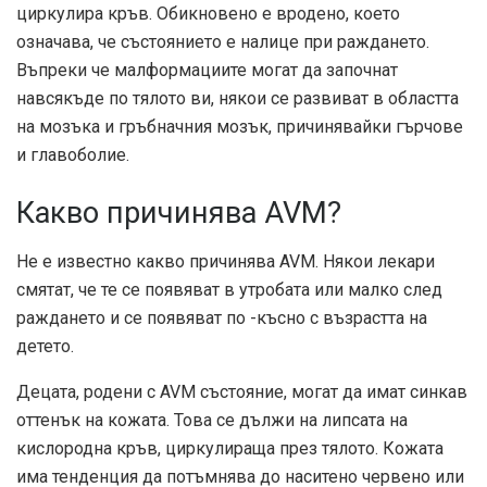
циркулира кръв. Обикновено е вродено, което
означава, че състоянието е налице при раждането.
Въпреки че малформациите могат да започнат
навсякъде по тялото ви, някои се развиват в областта
на мозъка и гръбначния мозък, причинявайки гърчове
и главоболие.
Какво причинява AVM?
Не е известно какво причинява AVM. Някои лекари
смятат, че те се появяват в утробата или малко след
раждането и се появяват по -късно с възрастта на
детето.
Децата, родени с AVM състояние, могат да имат синкав
оттенък на кожата. Това се дължи на липсата на
кислородна кръв, циркулираща през тялото. Кожата
има тенденция да потъмнява до наситено червено или