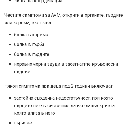
липса на координация
Честите симптоми за AVM, открити в органите, гърдите
или корема, включват:
болка в корема
болка в гърба
болка в гърдите
неравномерни звуци в засегнатите кръвоносни
съдове
Някои симптоми при деца под 2 години включват:
застойна сърдечна недостатъчност, при която
сърцето не е в състояние да изпомпва кръвта,
която влиза в него
гърчове