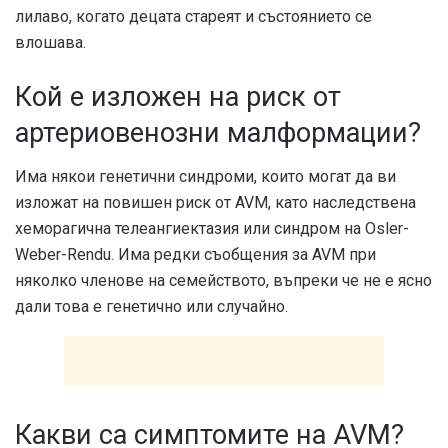
лилаво, когато децата стареят и състоянието се
влошава.
Кой е изложен на риск от
артериовенозни малформации?
Има някои генетични синдроми, които могат да ви
изложат на повишен риск от AVM, като наследствена
хеморагична телеангиектазия или синдром на Osler-
Weber-Rendu. Има редки съобщения за AVM при
няколко членове на семейството, въпреки че не е ясно
дали това е генетично или случайно.
Какви са симптомите на AVM?