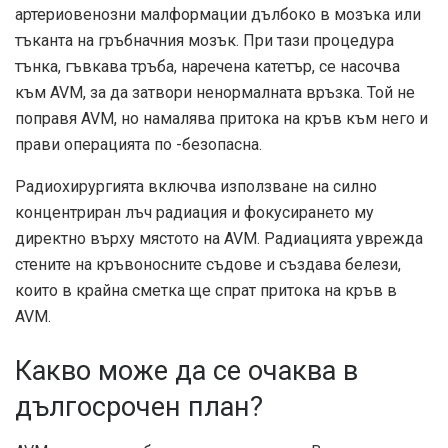
артериовенозни малформации дълбоко в мозъка или
тъканта на гръбначния мозък. При тази процедура
тънка, гъвкава тръба, наречена катетър, се насочва
към AVM, за да затвори ненормалната връзка. Той не
поправя AVM, но намалява притока на кръв към него и
прави операцията по -безопасна.
Радиохирургията включва използване на силно
концентриран лъч радиация и фокусирането му
директно върху мястото на AVM. Радиацията уврежда
стените на кръвоносните съдове и създава белези,
които в крайна сметка ще спрат притока на кръв в
AVM.
Какво може да се очаква в
дългосрочен план?