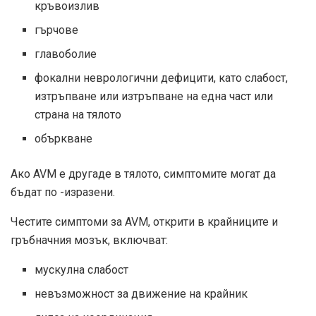
кръвоизлив
гърчове
главоболие
фокални неврологични дефицити, като слабост,
изтръпване или изтръпване на една част или
страна на тялото
объркване
Ако AVM е другаде в тялото, симптомите могат да
бъдат по -изразени.
Честите симптоми за AVM, открити в крайниците и
гръбначния мозък, включват:
мускулна слабост
невъзможност за движение на крайник