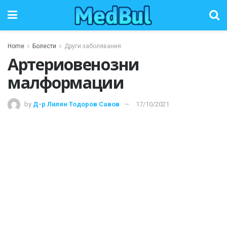
Home
Болести
Други заболявания
Артериовенозни
малформации
by
Д-р Лилян Тодоров Савов
17/10/2021