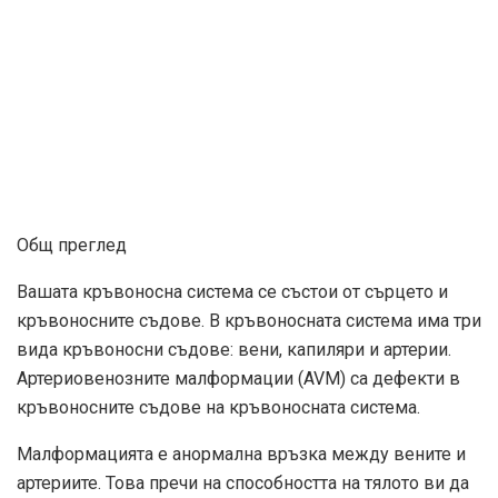
Общ преглед
Вашата кръвоносна система се състои от сърцето и
кръвоносните съдове. В кръвоносната система има три
вида кръвоносни съдове: вени, капиляри и артерии.
Артериовенозните малформации (AVM) са дефекти в
кръвоносните съдове на кръвоносната система.
Малформацията е анормална връзка между вените и
артериите. Това пречи на способността на тялото ви да