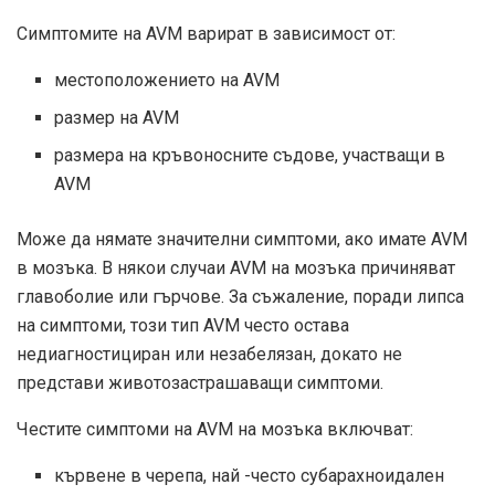
Симптомите на AVM варират в зависимост от:
местоположението на AVM
размер на AVM
размера на кръвоносните съдове, участващи в
AVM
Може да нямате значителни симптоми, ако имате AVM
в мозъка. В някои случаи AVM на мозъка причиняват
главоболие или гърчове. За съжаление, поради липса
на симптоми, този тип AVM често остава
недиагностициран или незабелязан, докато не
представи животозастрашаващи симптоми.
Честите симптоми на AVM на мозъка включват:
кървене в черепа, най -често субарахноидален