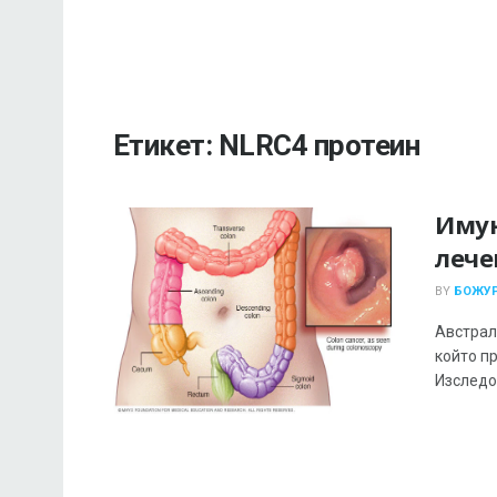
Етикет:
NLRC4 протеин
Имун
лече
BY
БОЖУР
Австрал
който п
Изследо