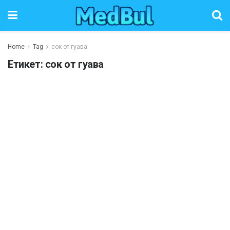
Home
Tag
сок от гуава
Етикет:
сок от гуава