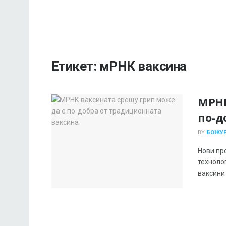
Етикет:
мРНК ваксина
МРНК
по-д
BY
БОЖУР
Нови пр
техноло
ваксини 