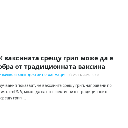
 ваксината срещу грип може да е
обра от традиционната ваксина
 ЖИВКОВ ГАНЕВ, ДОКТОР ПО ФАРМАЦИЯ
25/11/2025
0
оучвания показват, че ваксините срещу грип, направени по
гията mRNA, може да са по-ефективни от традиционните
срещу грип. ...