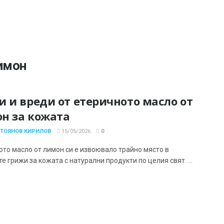
лимон
и и вреди от етеричното масло от
н за кожата
СТОЯНОВ КИРИЛОВ
15/05/2026
0
ото масло от лимон си е извоювало трайно място в
е грижи за кожата с натурални продукти по целия свят. ...