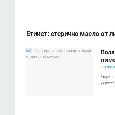
Етикет:
етерично масло от 
Полз
лимо
BY
ГЕРО 
Етеричн
рутиннит