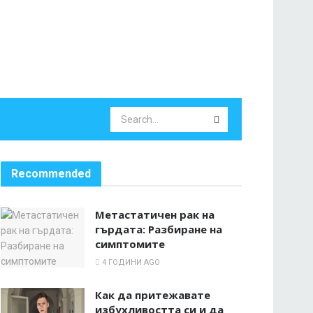
Recommended
Метастатичен рак на
гърдата: Разбиране на
симптомите
4 ГОДИНИ AGO
Как да притежавате
избухливостта си и да