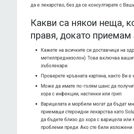
да е лекарство, без да се консултирате с Ваш
Какви са някои неща, к
правя, докато приемам 
Кажете на всичките си доставчици на здр
метилпреднизолон). Това включва вашит
зъболекари.
Проверете кръвната картина, както Ви е к
Може да имате по-голям шанс да получит
хора с инфекции, настинки или грип.
Варицелата и морбили могат да бъдат мн
приемащи стероидни лекарства като Solu
да бъдете близо до хора с варицела или 
проблеми преди. Ако сте били изложени 