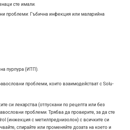
знаци сте имали.
вни проблеми: Гъбична инфекция или маларийна
на пурпура (ИТП).
равословни проблеми, които взаимодействат с Solu-
те си лекарства (отпускани по рецепта или без
равословни проблеми. Трябва да проверите, за да сте
drol (инжекция с метилпреднизолон) с всичките си
вайте, спирайте или променяйте дозата на което и