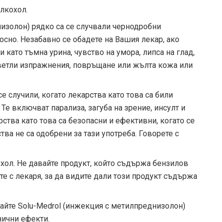
алкохол.
изолон) рядко са се случвали чернодробни
осно. Незабавно се обадете на Вашия лекар, ако
като тъмна урина, чувство на умора, липса на глад,
светли изпражнения, повръщане или жълта кожа или
 случили, когато лекарства като това са били
 Те включват парализа, загуба на зрение, инсулт и
рства като това са безопасни и ефективни, когато се
тва не са одобрени за тази употреба. Говорете с
хол. Не давайте продукт, който съдържа бензилов
те с лекаря, за да видите дали този продукт съдържа
вайте Solu-Medrol (инжекция с метилпреднизолон)
нични ефекти.