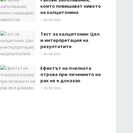
които повишават нивото
на калцитонина
06/08/2026
Тест за калцитонин: Цел
и интерпретация на
резултатите
06/08/2026
Ефектът на пчелната
отрова при лечението на
рак не е доказан
05/08/2026