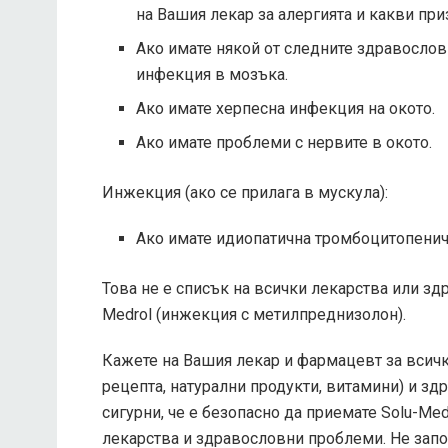
на Вашия лекар за алергията и какви при
Ако имате някой от следните здравосло
инфекция в мозъка.
Ако имате херпесна инфекция на окото.
Ако имате проблеми с нервите в окото.
Инжекция (ако се прилага в мускула):
Ако имате идиопатична тромбоцитопенич
Това не е списък на всички лекарства или зд
Medrol (инжекция с метилпреднизолон).
Кажете на Вашия лекар и фармацевт за всички
рецепта, натурални продукти, витамини) и зд
сигурни, че е безопасно да приемате Solu-Me
лекарства и здравословни проблеми. Не започ