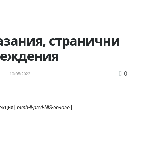
казания, странични
реждения
0
10/05/2022
екция [
meth-il-pred-NIS-oh-lone
]