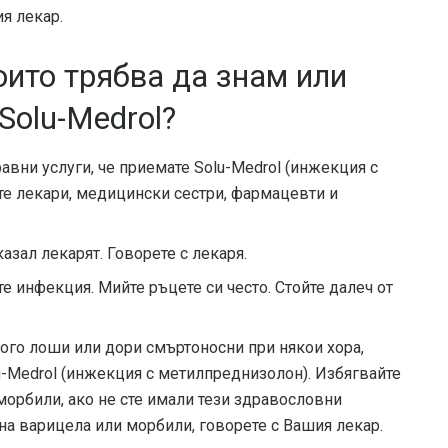
ия лекар.
оито трябва да знам или
Solu-Medrol?
авни услуги, че приемате Solu-Medrol (инжекция с
е лекари, медицински сестри, фармацевти и
азал лекарят. Говорете с лекаря.
е инфекция. Мийте ръцете си често. Стойте далеч от
ого лоши или дори смъртоносни при някои хора,
-Medrol (инжекция с метилпреднизолон). Избягвайте
морбили, ако не сте имали тези здравословни
на варицела или морбили, говорете с Вашия лекар.