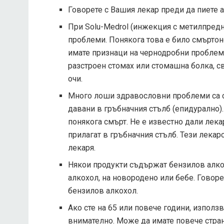
Говорете с Вашия лекар преди да пиете 
При Solu-Medrol (инжекция с метилпредн
проблеми. Понякога това е било смъртон
имате признаци на чернодробни проблеми 
разстроен стомах или стомашна болка, 
очи.
Много лоши здравословни проблеми са се
давани в гръбначния стълб (епидурално).
понякога смърт. Не е известно дали лека
прилагат в гръбначния стълб. Тези лекарс
лекаря.
Някои продукти съдържат бензилов алко
алкохол, на новородено или бебе. Говоре
бензилов алкохол.
Ако сте на 65 или повече години, използ
внимателно. Може да имате повече стра