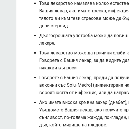
Това лекарство намалява колко естеств
Вашия лекар, ако имате треска, инфекци
тялото ви към тези стресове може да бъ
дози стероид.
Дългосрочната употреба може да повиши 
лекаря.
Това лекарство може да причини слаби к
Говорете с Вашия лекар, за да видите да
някакви въпроси.
Говорете с Вашия лекар, преди да получи
ваксини със Solu-Medrol (инжектиране 
вероятността от инфекция, или да направ
Ако имате висока кръвна захар (диабет),
Уведомете Вашия лекар, ако получите пр
сънливост, по-голяма жажда, по-гладен,
дъх, който мирише на плодове.