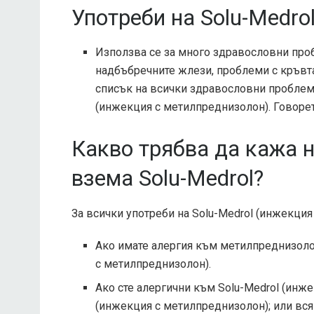
Употреби на Solu-Medrol
Използва се за много здравословни проб
надбъбречните жлези, проблеми с кръвта
списък на всички здравословни проблеми
(инжекция с метилпреднизолон). Говорет
Какво трябва да кажа 
взема Solu-Medrol?
За всички употреби на Solu-Medrol (инжекция
Ако имате алергия към метилпреднизолон
с метилпреднизолон).
Ако сте алергични към Solu-Medrol (инже
(инжекция с метилпреднизолон); или вся