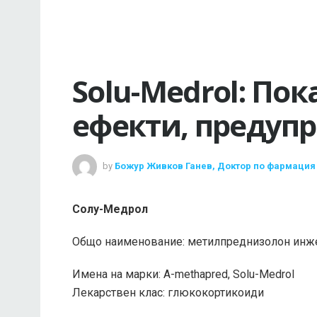
Solu-Medrol: По
ефекти, предуп
by
Божур Живков Ганев, Доктор по фармация
Солу-Медрол
Общо наименование: метилпреднизолон инж
Имена на марки: A-methapred, Solu-Medrol
Лекарствен клас: глюкокортикоиди