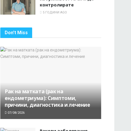
контролирате
5 ГОДИНИ AGO
Don't Miss
Рак на матката (рак на
ендометриума): Симптоми,
причини, диагностика и лечение
07/08/2026
Ракови заболявания,