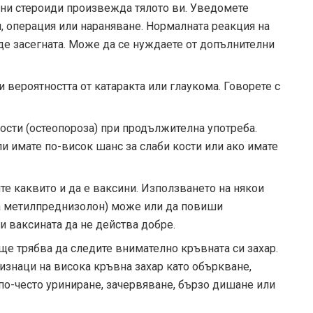
ени стероиди произвежда тялото ви. Уведомете
я, операция или нараняване. Нормалната реакция на
де засегната. Може да се нуждаете от допълнителни
вероятността от катаракта или глаукома. Говорете с
ости (остеопороза) при продължителна употреба.
ли имате по-висок шанс за слаби кости или ако имате
те каквито и да е ваксини. Използването на някои
на метилпреднизолон) може или да повиши
и ваксината да не действа добре.
 ще трябва да следите внимателно кръвната си захар.
изнаци на висока кръвна захар като объркване,
 по-често уриниране, зачервяване, бързо дишане или