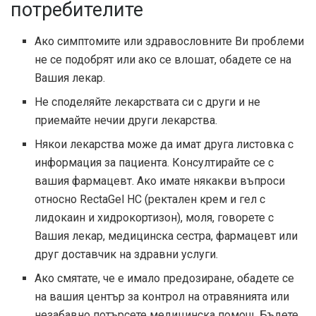
потребителите
Ако симптомите или здравословните Ви проблеми
не се подобрят или ако се влошат, обадете се на
Вашия лекар.
Не споделяйте лекарствата си с други и не
приемайте нечии други лекарства.
Някои лекарства може да имат друга листовка с
информация за пациента. Консултирайте се с
вашия фармацевт. Ако имате някакви въпроси
относно RectaGel HC (ректален крем и гел с
лидокаин и хидрокортизон), моля, говорете с
Вашия лекар, медицинска сестра, фармацевт или
друг доставчик на здравни услуги.
Ако смятате, че е имало предозиране, обадете се
на вашия център за контрол на отравянията или
незабавно потърсете медицинска помощ. Бъдете