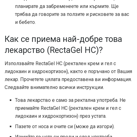
планирате да забременеете или кърмите. Ще
трябва да говорите за ползите и рисковете за вас
и бебето.
Как се приема най-добре това
лекарство (RectaGel HC)?
Използвайте RectaGel HC (ректален крем и гел с
лидокаин и хидрокортизон), както е поръчано от Вашия
лекар. Прочетете цялата предоставена ви информация.
Следвайте внимателно всички инструкции.
Това лекарство е само за ректална употреба. Не
приемайте RectaGel HC (ректален крем и гел с
лидокаин и хидрокортизон) през устата.
Пазете от носа и очите си (може да изгори).
Измийте ръцете си преди и след употреба.