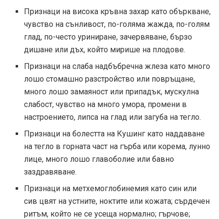
Признаци на висока кръвна захар като объркване,
чувство на сънливост, по-голяма жажда, по-голям
глад, по-често уриниране, зачервяване, бързо
дишане или дъх, който мирише на плодове.
Признаци на слаба надбъбречна жлеза като много
лошо стомашно разстройство или повръщане,
много лошо замаяност или припадък, мускулна
слабост, чувство на много умора, промени в
настроението, липса на глад или загуба на тегло.
Признаци на болестта на Кушинг като наддаване
на тегло в горната част на гърба или корема, лунно
лице, много лошо главоболие или бавно
заздравяване.
Признаци на метхемоглобинемия като син или
сив цвят на устните, ноктите или кожата; сърдечен
ритъм, който не се усеща нормално; гърчове;