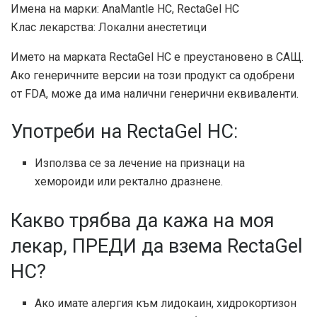
Имена на марки: AnaMantle HC, RectaGel HC
Клас лекарства: Локални анестетици
Името на марката RectaGel HC е преустановено в САЩ.
Ако генеричните версии на този продукт са одобрени
от FDA, може да има налични генерични еквиваленти.
Употреби на RectaGel HC:
Използва се за лечение на признаци на
хемороиди или ректално дразнене.
Какво трябва да кажа на моя
лекар, ПРЕДИ да взема RectaGel
HC?
Ако имате алергия към лидокаин, хидрокортизон