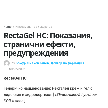
Home
Информация за лекарства
RectaGel HC: Показания,
странични ефекти,
предупреждения
by
Божур Живков Ганев, Доктор по фармация
08/05/2022
RectaGel HC
Генерично наименование: Ректален крем и гел с
лидокаин и хидрокортизон [
LYE-doe-kane-& hye-droe-
KOR-ti-sone
]