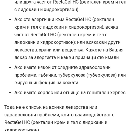
или друга част от RectaGel HC (ректален крем и гел
с лидокаин и хидрокортизон).
Ако сте алергични към RectaGel HC (ректален
крем и гел с лидокаин и хидрокортизон); всяка
част от RectaGel HC (ректален крем и гел с
лидокаин и хидрокортизон); или всякакви други
лекарства, храни или вещества. Кажете на Вашия
лекар за алергията и какви признаци сте имали.
Ако имате някой от следните здравословни
проблеми: гъбички, туберкулоза (туберкулоза) или
вирусна инфекция на кожата.
Ако имате херпес или огнище на генитален херпес.
Това не е списък на всички лекарства или
здравословни проблеми, които взаимодействат с
RectaGel HC (ректален крем и гел с лидокаин и
хидрокортизон).