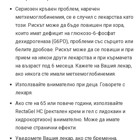
Сериозен кръвен проблем, наречен
метхемоглобинемия, се е случил с лекарства като
този. Рискът може да бъде повишен при хора,
които имат дефицит на глюкозо-6-фосфат
дехидрогеназа (G6PD), проблеми със сърцето или
белите дробове. Рискът може да се повиши и при
прием на някои други лекарства и при кърмачета
на възраст под 6 месеца. Кажете на Вашия лекар,
ако някога сте имали метхемоглобинемия.
Използвайте внимателно при деца. Говорете с
лекаря.
Ако сте на 65 или повече години, използвайте
RectaGel HC (ректален крем и гел с лидокаин и
хидрокортизон) внимателно. Може да имате
повече странични ефекти.
Уведомете Вашия лекар, ако сте бременна,