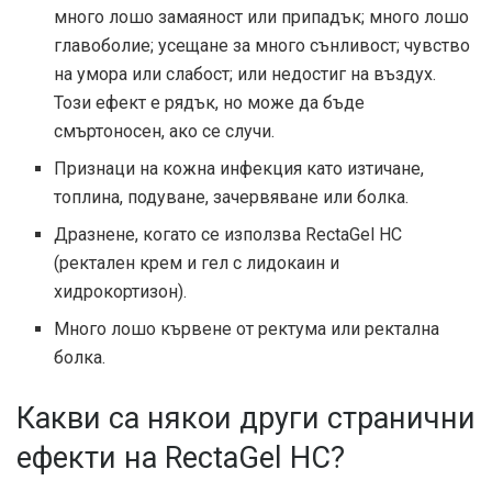
много лошо замаяност или припадък; много лошо
главоболие; усещане за много сънливост; чувство
на умора или слабост; или недостиг на въздух.
Този ефект е рядък, но може да бъде
смъртоносен, ако се случи.
Признаци на кожна инфекция като изтичане,
топлина, подуване, зачервяване или болка.
Дразнене, когато се използва RectaGel HC
(ректален крем и гел с лидокаин и
хидрокортизон).
Много лошо кървене от ректума или ректална
болка.
Какви са някои други странични
ефекти на RectaGel HC?