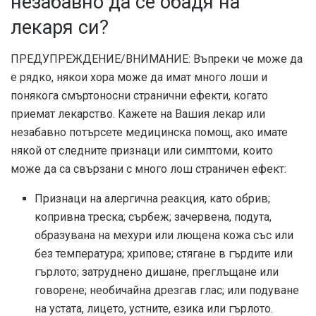
незабавно да се обадя на
лекаря си?
ПРЕДУПРЕЖДЕНИЕ/ВНИМАНИЕ: Въпреки че може да
е рядко, някои хора може да имат много лоши и
понякога смъртоносни странични ефекти, когато
приемат лекарство. Кажете на Вашия лекар или
незабавно потърсете медицинска помощ, ако имате
някой от следните признаци или симптоми, които
може да са свързани с много лош страничен ефект:
Признаци на алергична реакция, като обрив;
копривна треска; сърбеж; зачервена, подута,
образувана на мехури или лющена кожа със или
без температура; хрипове; стягане в гърдите или
гърлото; затруднено дишане, преглъщане или
говорене; необичайна дрезгав глас; или подуване
на устата, лицето, устните, езика или гърлото.