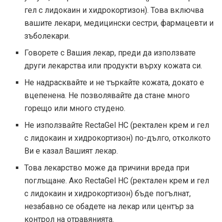
гел с лидокаин и хидрокортизон). Това включва
вашите лекари, медицински сестри, фармацевти и
зъболекари.
Говорете с Вашия лекар, преди да използвате
други лекарства или продукти върху кожата си.
Не надрасквайте и не търкайте кожата, докато е
вцепенена. Не позволявайте да стане много
горещо или много студено.
Не използвайте RectaGel HC (ректален крем и гел
с лидокаин и хидрокортизон) по-дълго, отколкото
Ви е казал Вашият лекар.
Това лекарство може да причини вреда при
поглъщане. Ако RectaGel HC (ректален крем и гел
с лидокаин и хидрокортизон) бъде погълнат,
незабавно се обадете на лекар или център за
контрол на отравянията.