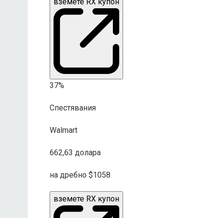
вземете RX купон
37%
Спестявания
Walmart
662,63 долара
на дребно $1058
вземете RX купон