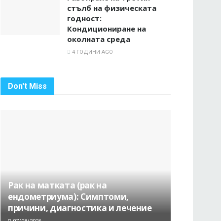
стълб на физическата
годност:
Кондициониране на
околната среда
4 ГОДИНИ AGO
Don't Miss
Рак на матката (рак на
ендометриума): Симптоми,
причини, диагностика и лечение