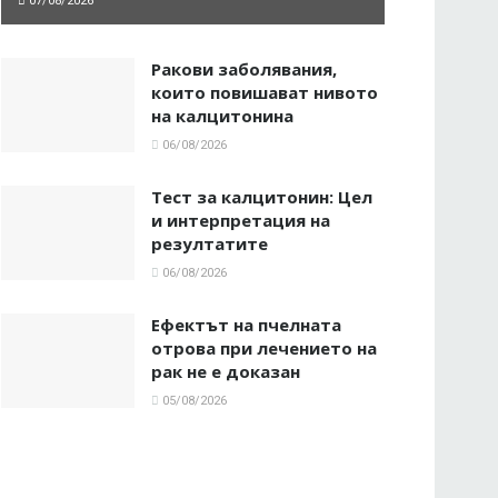
07/08/2026
Ракови заболявания,
които повишават нивото
на калцитонина
06/08/2026
Тест за калцитонин: Цел
и интерпретация на
резултатите
06/08/2026
Ефектът на пчелната
отрова при лечението на
рак не е доказан
05/08/2026