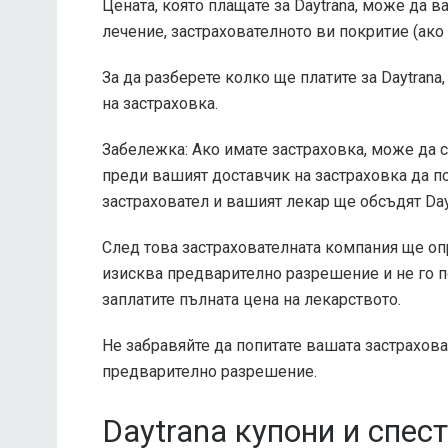
Цената, която плащате за Daytrana, може да в
лечение, застрахователното ви покритие (ако г
За да разберете колко ще платите за Daytran
на застраховка.
Забележка: Ако имате застраховка, може да 
преди вашият доставчик на застраховка да по
застраховател и вашият лекар ще обсъдят Da
След това застрахователната компания ще опр
изисква предварително разрешение и не го п
заплатите пълната цена на лекарството.
Не забравяйте да попитате вашата застрахова
предварително разрешение.
Daytrana купони и спес