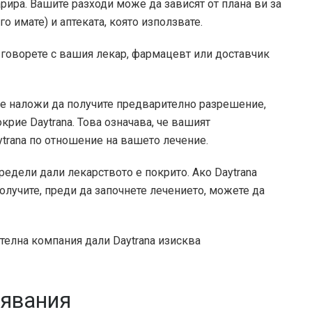
арира. Вашите разходи може да зависят от плана ви за
о имате) и аптеката, която използвате.
a, говорете с вашия лекар, фармацевт или доставчик
се наложи да получите предварително разрешение,
крие Daytrana. Това означава, че вашият
ytrana по отношение на вашето лечение.
едели дали лекарството е покрито. Ако Daytrana
олучите, преди да започнете лечението, можете да
телна компания дали Daytrana изисква
тявания