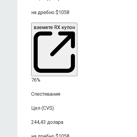
на дребно $1058
вземете RX купон
76%
Спестявания
Цел (CVS)
244,43 долара
на дребно $1058