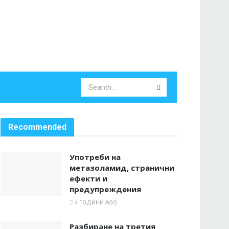
Recommended
Употреби на
метазоламид, странични
ефекти и
предупреждения
4 ГОДИНИ AGO
Разбиране на третия