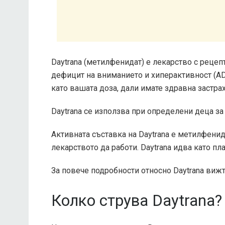
Daytrana (метилфенидат) е лекарство с рецепт
дефицит на вниманието и хиперактивност (AD
като вашата доза, дали имате здравна застрах
Daytrana се използва при определени деца за
Активната съставка на Daytrana е метилфенида
лекарството да работи. Daytrana идва като пл
За повече подробности относно Daytrana вижт
Колко струва Daytrana?