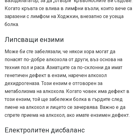
вазодилататор, за да „отвори“ кръвоносните Ви съдове.
Когато кръвта се влива в лимфни възли, които вече са
заразени с лимфом на Ходжкин, внезапно се усеща
болка.
Липсващи ензими
Може би сте забелязали, че някои хора могат да
понасят по-добре алкохола от други, въз основа на
техния пол и раса. Азиатците са по-склонни да имат
генетичен дефект в ензим, наречен алкохол
дехидрогеназа. Този ензим е отговорен за
метаболизма на алкохола. Когато човек има дефект в
този ензим, той ще забележи болка в гърдите след
пиене на алкохол и лицето се зачервява. Важно е да
спрете приема на алкохол, ако имате ензимен дефект.
Електролитен дисбаланс