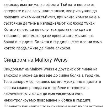
алкохол, има по-малко ефекти. Тъй като повече от
артериите ви се запушват с плаки, вие рискувате да
получите исхемични събития, при които кръвта не е в
състояние да тече в изгладнела от кислород тъкан.
Когато тялото ви не получава достатъчно кръв в
тъканите, това може да се прояви като мъчителна
болка в гърдите. Болката в гърдите ще се влоши само
когато продължите да пиете алкохол.
Синдром на Mallory-Weiss
Синдромът на Mallory-Weiss е друг риск от пиене на
алкохол и може да доведе до силна болка в гърдите.
Този синдром се появява, когато мускулите в долната
част на хранопровода са отслабени от хроничен
алкохолизъм и може да има симптоми като
неконтролируемо повръщане и болка в гърдите.
Повечето пациенти с този синдром имат дълга история