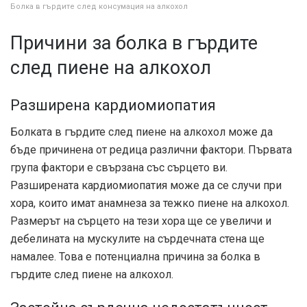
Болка в гърдите след консумация на алкохол
Причини за болка в гърдите
след пиене на алкохол
Разширена кардиомиопатия
Болката в гърдите след пиене на алкохол може да
бъде причинена от редица различни фактори. Първата
група фактори е свързана със сърцето ви.
Разширената кардиомиопатия може да се случи при
хора, които имат анамнеза за тежко пиене на алкохол.
Размерът на сърцето на тези хора ще се увеличи и
дебелината на мускулите на сърдечната стена ще
намалее. Това е потенциална причина за болка в
гърдите след пиене на алкохол.