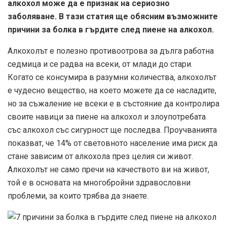
алкохол може да е признак на сериозно
заболяване. В тази статия ще обясним възможните
причини за болка в гърдите след пиене на алкохол.
Алкохолът е полезно противоотрова за дълга работна
седмица и се радва на всеки, от млади до стари.
Когато се консумира в разумни количества, алкохолът
е чудесно вещество, на което можете да се насладите,
но за съжаление не всеки е в състояние да контролира
своите навици за пиене на алкохол и злоупотребата
със алкохол със сигурност ще последва. Проучванията
показват, че 14% от световното население има риск да
стане зависим от алкохола през целия си живот.
Алкохолът не само пречи на качеството ви на живот,
той е в основата на многобройни здравословни
проблеми, за които трябва да знаете.