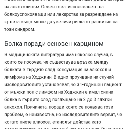
на алкохолизъм. Освен това, използването на
болкоуспокояващи или лекарства за разреждане на
кръвта също може да увеличи риска от развитие на
този синдром.
Болка поради основен карцином
В медицинската литература има няколко случая, в
които се посочва, че съществува връзка между
болката в гърдите след консумация на алкохол и
лимфома на Ходжкин. В едно проучване на случай
изследователите установяват, че 31-годишен пациент
от мъжки пол с лимфом на Ходжкин е имал силна
болка в гърдите след поглъщане на 2 до 3 глътки
алкохол. Причината, поради която се появява този
проблем, е неизвестна, но изследователите вярват, че
когато пиете алкохол, етанолът действа като