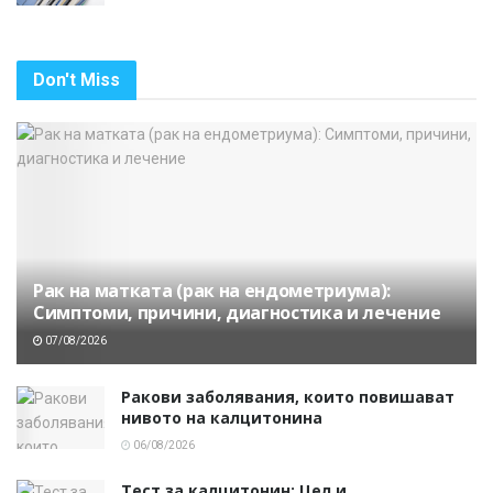
Don't Miss
Рак на матката (рак на ендометриума):
Симптоми, причини, диагностика и лечение
07/08/2026
Ракови заболявания, които повишават
нивото на калцитонина
06/08/2026
Тест за калцитонин: Цел и