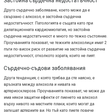
Застойна сърдечна недостатъчност
Друго сърдечно заболяване, което може да е
свързано с алкохол, е застойна сърдечна
недостатъчност. Патологията е същата като при
дилатационната кардиомиопатия, но застойна
сърдечна недостатъчност е много по-тежко състояние.
Проучванията показват, че тежките алкохолици имат 2
пъти по-висок риск от развитие на застойна сърдечна
недостатъчност, отколкото хората, които не пият.
Сърдечно-съдови заболявания
Друга тенденция, с която трябва да сте наясно, е
връзката между алкохола и нивата на
артериосклероза. Проучванията показват, че може да
има някои защитни ефекти от пиенето на алкохол
върху нивото на мастните плаки, които могат да
запушат артериите ви. Но тъй като пиете повече