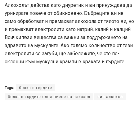
Алкохолът действа като диуретик и ви принуждава да
уринирате повече от обикновено. Бъбреците ви не
само обработват и премахват алкохола от тялото ви, но
и премахват електролити като натрий, калий и калций.
Всички тези вещества са важни за поддържането на
здравето на мускулите. Ако голямо количество от тези
електролити се загуби, ще забележите, че сте по-
склонни към мускулни крампи в краката и гърдите.
.
Tags:
болка в гърдите
болка в гърдите след пиене на алкохол
пия алкохол