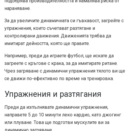
подобрява производителността и намалява риска от
нараняване.
За да увеличите динамичната си гъвкавост, загрейте с
упражнения, които съчетават разтягане и
контролирани движения. Движенията трябва да
имитират дейността, която ще правите.
Например, преди да играете футбол, ще искате да
загреете с кръгове с крака, за да имитирате ритане.
Чрез загряване с динамични упражнения тялото ви ще
се движи по-ефективно по време на тренировка.
Упражнения и разтягания
Преди да изпълнявате динамични упражнения,
направете 5 до 10 минути леко кардио, като джогинг
или плуване. Това ще подготви мускулите ви за
динамично загряване.