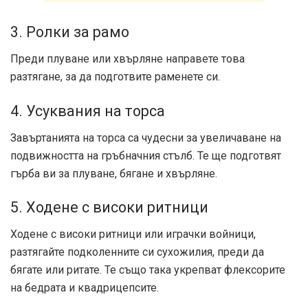
3. Ролки за рамо
Преди плуване или хвърляне направете това
разтягане, за да подготвите раменете си.
4. Усуквания на торса
Завъртанията на торса са чудесни за увеличаване на
подвижността на гръбначния стълб. Те ще подготвят
гърба ви за плуване, бягане и хвърляне.
5. Ходене с високи ритници
Ходене с високи ритници или играчки войници,
разтягайте подколенните си сухожилия, преди да
бягате или ритате. Те също така укрепват флексорите
на бедрата и квадрицепсите.