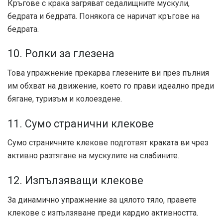
Кръгове с крака загряват седалищните мускули,
бедрата и бедрата. Понякога се наричат ​​кръгове на
бедрата.
10. Ролки за глезена
Това упражнение прекарва глезените ви през пълния
им обхват на движение, което го прави идеално преди
бягане, туризъм и колоездене.
11. Сумо странични клекове
Сумо страничните клекове подготвят краката ви чрез
активно разтягане на мускулите на слабините.
12. Изпълзяващи клекове
За динамично упражнение за цялото тяло, правете
клекове с изпълзяване преди кардио активността.