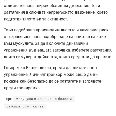
ставите ви чрез широк обхват на движение. Тези
разтягания включват непрекъснато движение, което
подготвя тялото ви за активност.
Това подобрява производителността и намалява риска
от нараняване чрез подобряване на притока на кръв
към мускулите. За да включите динамични
упражнения във вашата загрявка, изберете разтягания,
които симулират дейността, която предстои да правите.
Говорете с Вашия лекар, преди да опитате ново
упражнение. Личният треньор може също да ви
покаже как безопасно да се разтягате и загрявате
преди тренировка.
Tags:
медицина и лечение на болести
разбират симптомите