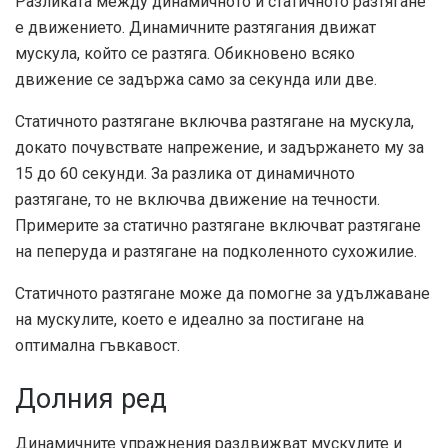
Разликата между динамичното и статичното разтягане
е движението. Динамичните разтягания движат
мускула, който се разтяга. Обикновено всяко
движение се задържа само за секунда или две.
Статичното разтягане включва разтягане на мускула,
докато почувствате напрежение, и задържането му за
15 до 60 секунди. За разлика от динамичното
разтягане, то не включва движение на течности.
Примерите за статично разтягане включват разтягане
на пеперуда и разтягане на подколенното сухожилие.
Статичното разтягане може да помогне за удължаване
на мускулите, което е идеално за постигане на
оптимална гъвкавост.
Долния ред
Динамичните упражнения раздвижват мускулите и