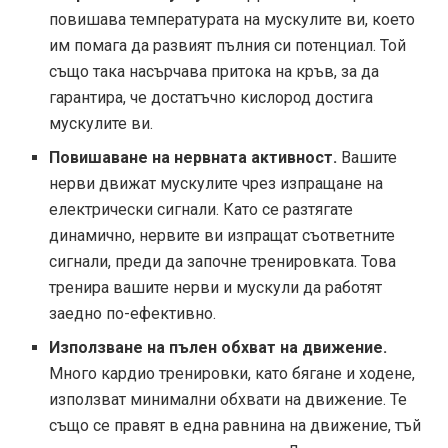
повишава температурата на мускулите ви, което
им помага да развият пълния си потенциал. Той
също така насърчава притока на кръв, за да
гарантира, че достатъчно кислород достига
мускулите ви.
Повишаване на нервната активност.
Вашите
нерви движат мускулите чрез изпращане на
електрически сигнали. Като се разтягате
динамично, нервите ви изпращат съответните
сигнали, преди да започне тренировката. Това
тренира вашите нерви и мускули да работят
заедно по-ефективно.
Използване на пълен обхват на движение.
Много кардио тренировки, като бягане и ходене,
използват минимални обхвати на движение. Те
също се правят в една равнина на движение, тъй