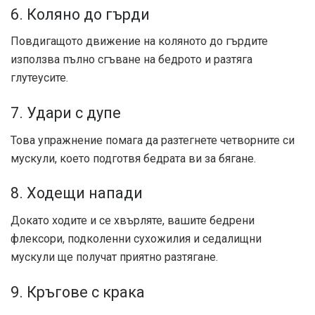
6. Коляно до гърди
Повдигащото движение на коляното до гърдите
използва пълно сгъване на бедрото и разтяга
глутеусите.
7. Удари с дупе
Това упражнение помага да разтегнете четворните си
мускули, което подготвя бедрата ви за бягане.
8. Ходещи напади
Докато ходите и се хвърляте, вашите бедрени
флексори, подколенни сухожилия и седалищни
мускули ще получат приятно разтягане.
9. Кръгове с крака