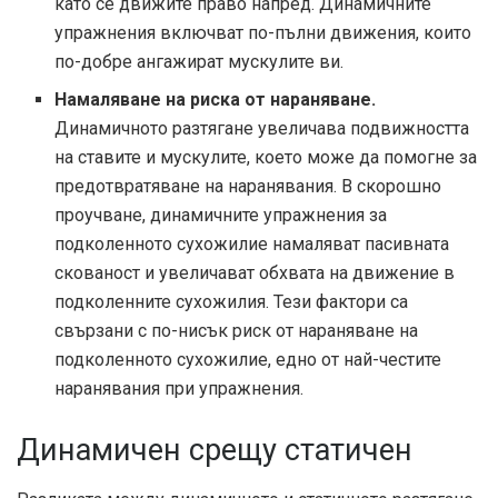
като се движите право напред. Динамичните
упражнения включват по-пълни движения, които
по-добре ангажират мускулите ви.
Намаляване на риска от нараняване.
Динамичното разтягане увеличава подвижността
на ставите и мускулите, което може да помогне за
предотвратяване на наранявания. В
скорошно
проучване
, динамичните упражнения за
подколенното сухожилие намаляват пасивната
скованост и увеличават обхвата на движение в
подколенните сухожилия. Тези фактори са
свързани с по-нисък риск от нараняване на
подколенното сухожилие, едно от най-честите
наранявания при упражнения.
Динамичен срещу статичен