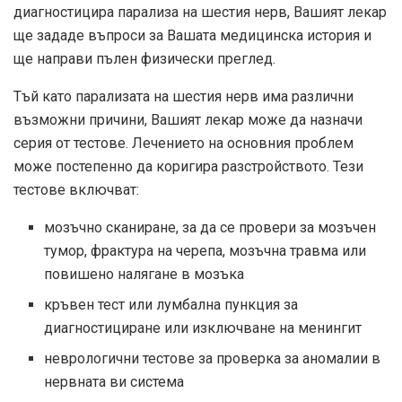
диагностицира парализа на шестия нерв, Вашият лекар
ще зададе въпроси за Вашата медицинска история и
ще направи пълен физически преглед.
Тъй като парализата на шестия нерв има различни
възможни причини, Вашият лекар може да назначи
серия от тестове. Лечението на основния проблем
може постепенно да коригира разстройството. Тези
тестове включват:
мозъчно сканиране, за да се провери за мозъчен
тумор, фрактура на черепа, мозъчна травма или
повишено налягане в мозъка
кръвен тест или лумбална пункция за
диагностициране или изключване на менингит
неврологични тестове за проверка за аномалии в
нервната ви система