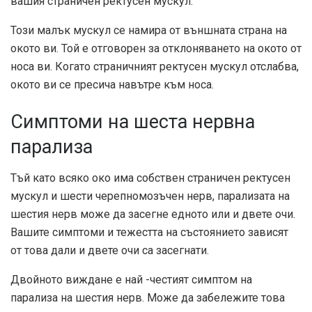
вашия страничен ректусен мускул.
Този малък мускул се намира от външната страна на
окото ви. Той е отговорен за отклоняването на окото от
носа ви. Когато страничният ректусен мускул отслабва,
окото ви се пресича навътре към носа.
Симптоми на шеста нервна
парализа
Тъй като всяко око има собствен страничен ректусен
мускул и шести черепномозъчен нерв, парализата на
шестия нерв може да засегне едното или и двете очи.
Вашите симптоми и тежестта на състоянието зависят
от това дали и двете очи са засегнати.
Двойното виждане е най -честият симптом на
парализа на шестия нерв. Може да забележите това