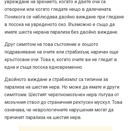
увреждане на зрението, когато и двете очи са
отворени или когато гледате нещо в далечината.
Понякога се наблюдава двойно виждане при гледане
в посока на увреденото око. Възможно е също да
имате шеста нервна парализа без двойно виждане.
Друг симптом на това състояние е лошото
подравняване на очите или страбизъм, наричан още
кръстосани очи. Това е, когато очите ви не гледат в
една и съща посока едновременно.
Двойното виждане и страбизмът са типични за
парализа на шестия нерв. Но може да имате и други
симптоми. Шестият черепномозъчен нерв пътува от
мозъчния ствол до страничния ректусен мускул. Това
означава, че неврологичните нарушения могат да
причинят парализа на шестия нерв.