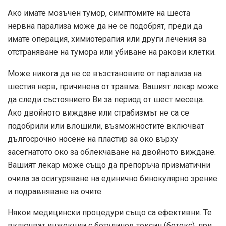
Ако имате мозъчен тумор, симптомите на шеста
нервна парализа може да не се подобрят, преди да
имате операция, химиотерапия или други лечения за
отстраняване на тумора или убиване на ракови клетки.
Може никога да не се възстановите от парализа на
шестия нерв, причинена от травма. Вашият лекар може
да следи състоянието Ви за период от шест месеца.
Ако двойното виждане или страбизмът не са се
подобрили или влошили, възможностите включват
дългосрочно носене на пластир за око върху
засегнатото око за облекчаване на двойното виждане.
Вашият лекар може също да препоръча призматични
очила за осигуряване на единично бинокулярно зрение
и подравняване на очите.
Някои медицински процедури също са ефективни. Те
включват инжекции с ботулинов токсин (ботокс), при