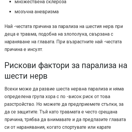
множествена склероза
мозъчна аневризма
Най -честата причина за парализа на шестия нерв при
деца е травма, подобна на злополука, свързана с
нараняване на главата. При възрастните най -честата
причина е инсулт.
Рискови фактори за парализа на
шести нерв
Всеки може да развие шеста нервна парализа и няма
определена група хора с по -висок риск от това
разстройство. Но можете да предприемете стъпки, за
да се защитите. Тъй като травмата е често срещана
причина, трябва да внимавате и да предпазите главата
си от наранявания, когато спортувате или карате