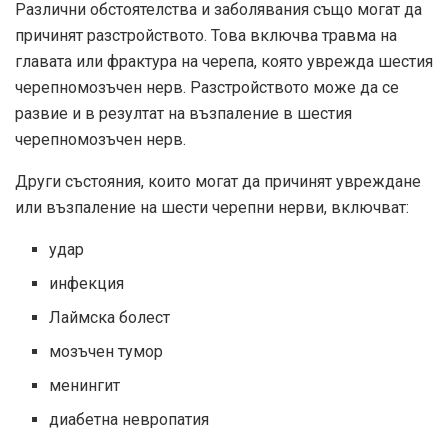
Различни обстоятелства и заболявания също могат да
причинят разстройството. Това включва травма на
главата или фрактура на черепа, която уврежда шестия
черепномозъчен нерв. Разстройството може да се
развие и в резултат на възпаление в шестия
черепномозъчен нерв.
Други състояния, които могат да причинят увреждане
или възпаление на шести черепни нерви, включват:
удар
инфекция
Лаймска болест
мозъчен тумор
менингит
диабетна невропатия