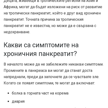
Децата, живеещи в тропическите региони на Азия и
Африка, могат да бъдат изложени на риск от развитие
на тропически панкреатит, който е друг вид хроничен
панкреатит. Точната причина за тропическия
панкреатит не е известна, но може да е свързана с
недохранване.
Какви са симптомите на
хроничния панкреатит?
В началото може да не забележите никакви симптоми.
Промените в панкреаса ви могат да станат доста
напреднали, преди да започнете да се чувствате зле.
Когато се появят симптоми, те могат да включват:
болка в горната част на корема
диария