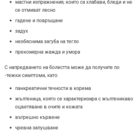
мастни изпражнения, които са хлабави, бледи и не
се отмиват лесно
гадене и повръщане
задух
необяснима загуба на тегло
прекомерна жажда и умора
С напредването на болестта може да получите по
-тежки симптоми, като:
панкреатични течности в корема
жълтеница, която се характеризира с жълтеникаво
оцветяване в очите и кожата
вътрешно кървене
чревна запушване