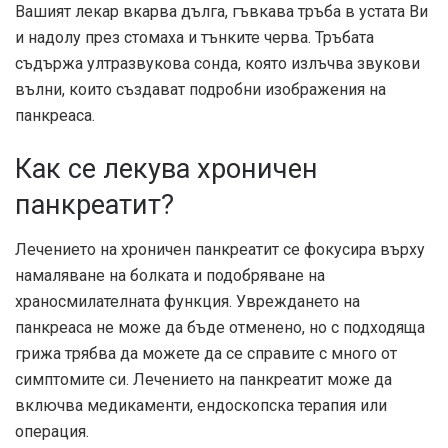
Вашият лекар вкарва дълга, гъвкава тръба в устата Ви
и надолу през стомаха и тънките черва. Тръбата
съдържа ултразвукова сонда, която излъчва звукови
вълни, които създават подробни изображения на
панкреаса.
Как се лекува хроничен
панкреатит?
Лечението на хроничен панкреатит се фокусира върху
намаляване на болката и подобряване на
храносмилателната функция. Увреждането на
панкреаса не може да бъде отменено, но с подходяща
грижа трябва да можете да се справите с много от
симптомите си. Лечението на панкреатит може да
включва медикаменти, ендоскопска терапия или
операция.