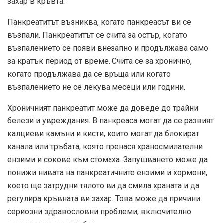
захар в кръвта.
Панкреатитът възниква, когато панкреасът ви се
възпали. Панкреатитът се счита за остър, когато
възпалението се появи внезапно и продължава само
за кратък период от време. Счита се за хронично,
когато продължава да се връща или когато
възпалението не се лекува месеци или години.
Хроничният панкреатит може да доведе до трайни
белези и увреждания. В панкреаса могат да се развият
калциеви камъни и кисти, които могат да блокират
канала или тръбата, която пренася храносмилателни
ензими и сокове към стомаха. Запушването може да
понижи нивата на панкреатичните ензими и хормони,
което ще затрудни тялото ви да смила храната и да
регулира кръвната ви захар. Това може да причини
сериозни здравословни проблеми, включително