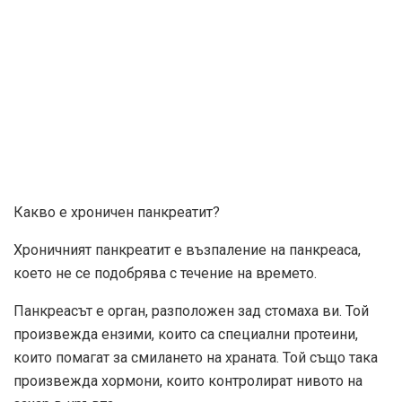
Какво е хроничен панкреатит?
Хроничният панкреатит е възпаление на панкреаса,
което не се подобрява с течение на времето.
Панкреасът е орган, разположен зад стомаха ви. Той
произвежда ензими, които са специални протеини,
които помагат за смилането на храната. Той също така
произвежда хормони, които контролират нивото на