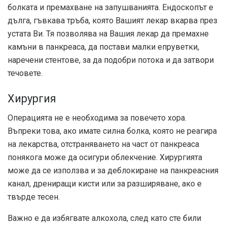
болката и премахване на запушванията. Ендоскопът е
дълга, гъвкава тръба, която Вашият лекар вкарва през
устата Ви. Тя позволява на Вашия лекар да премахне
камъни в панкреаса, да постави малки епруветки,
наречени стентове, за да подобри потока и да затвори
течовете.
Хирургия
Операцията не е необходима за повечето хора.
Въпреки това, ако имате силна болка, която не реагира
на лекарства, отстраняването на част от панкреаса
понякога може да осигури облекчение. Хирургията
може да се използва и за деблокиране на панкреасния
канал, дрениращи кисти или за разширяване, ако е
твърде тесен.
Важно е да избягвате алкохола, след като сте били