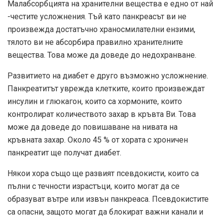
Малабсорбцията на хранителни вещества е едно от най
-честите усложнения. Тъй като панкреасът ви не
произвежда достатъчно храносмилателни ензими,
тялото ви не абсорбира правилно хранителните
вещества. Това може да доведе до недохранване.
Развитието на диабет е друго възможно усложнение.
Панкреатитът уврежда клетките, които произвеждат
инсулин и глюкагон, които са хормоните, които
контролират количеството захар в кръвта Ви. Това
може да доведе до повишаване на нивата на
кръвната захар. Около 45 % от хората с хроничен
панкреатит ще получат диабет.
Някои хора също ще развият псевдокисти, които са
пълни с течности израстъци, които могат да се
образуват вътре или извън панкреаса. Псевдокистите
са опасни, защото могат да блокират важни канали и