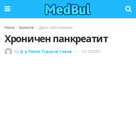
Home
Болести
Други заболявания
Хроничен панкреатит
by
Д-р Лилян Тодоров Савов
15/10/2021