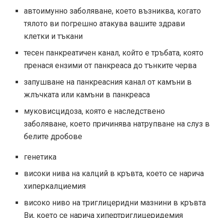
автоимунно заболяване, което възниква, когато
тялото ви погрешно атакува вашите здрави
клетки и тъкани
тесен панкреатичен канал, който е тръбата, която
пренася ензими от панкреаса до тънките черва
запушване на панкреасния канал от камъни в
жлъчката или камъни в панкреаса
муковисцидоза, която е наследствено
заболяване, което причинява натрупване на слуз в
белите дробове
генетика
високи нива на калций в кръвта, което се нарича
хиперкалциемия
високо ниво на триглицеридни мазнини в кръвта
Ви, което се нарича хипертриглицеридемия