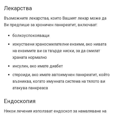
Лекарства
Възможните лекарства, които Вашият лекар може да
Ви предпише за хроничен панкреатит, включват:
болкоуспокояващи
изкуствени храносмилателни ензими, ако нивата
на ензимите ви са твърде ниски, за да смилат
храната нормално
инсулин, ако имате диабет
стероиди, ако имате автоимунен панкреатит, който
възниква, когато имунната система на тялото ви
атакува панкреаса
Ендоскопия
Някои лечения използват ендоскоп за намаляване на