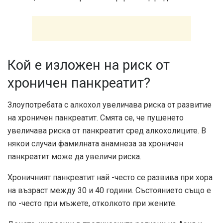
Кой е изложен на риск от
хроничен панкреатит?
Злоупотребата с алкохол увеличава риска от развитие
на хроничен панкреатит. Смята се, че пушенето
увеличава риска от панкреатит сред алкохолиците. В
някои случаи фамилната анамнеза за хроничен
панкреатит може да увеличи риска.
Хроничният панкреатит най -често се развива при хора
на възраст между 30 и 40 години. Състоянието също е
по -често при мъжете, отколкото при жените.