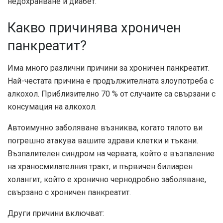
недохранване и диабет.
Какво причинява хроничен
панкреатит?
Има много различни причини за хроничен панкреатит.
Най-честата причина е продължителната злоупотреба с
алкохол. Приблизително 70 % от случаите са свързани с
консумация на алкохол.
Автоимунно заболяване възниква, когато тялото ви
погрешно атакува вашите здрави клетки и тъкани.
Възпалителен синдром на червата, който е възпаление
на храносмилателния тракт, и първичен билиарен
холангит, който е хронично чернодробно заболяване,
свързано с хроничен панкреатит.
Други причини включват: