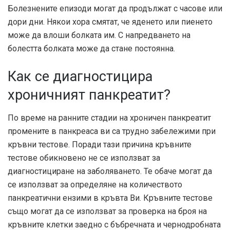
Болезнените епизоди могат да продължат с часове или
дори дни. Някои хора смятат, че яденето или пиенето
може да влоши болката им. С напредването на
болестта болката може да стане постоянна.
Как се диагностицира
хроничният панкреатит?
По време на ранните стадии на хроничен панкреатит
промените в панкреаса ви са трудно забележими при
кръвни тестове. Поради тази причина кръвните
тестове обикновено не се използват за
диагностициране на заболяването. Те обаче могат да
се използват за определяне на количеството
панкреатични ензими в кръвта Ви. Кръвните тестове
също могат да се използват за проверка на броя на
кръвните клетки заедно с бъбречната и чернодробната