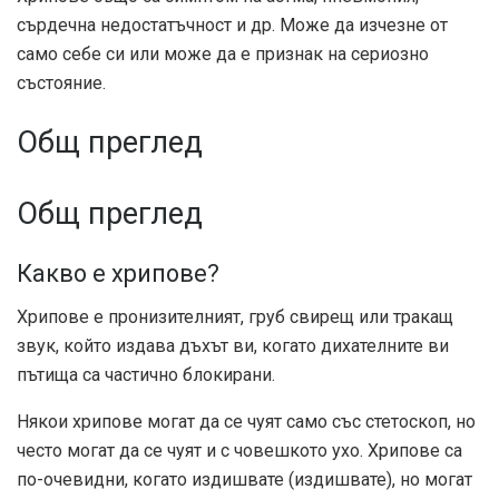
сърдечна недостатъчност и др. Може да изчезне от
само себе си или може да е признак на сериозно
състояние.
Общ преглед
Общ преглед
Какво е хрипове?
Хрипове е пронизителният, груб свирещ или тракащ
звук, който издава дъхът ви, когато дихателните ви
пътища са частично блокирани.
Някои хрипове могат да се чуят само със стетоскоп, но
често могат да се чуят и с човешкото ухо. Хрипове са
по-очевидни, когато издишвате (издишвате), но могат