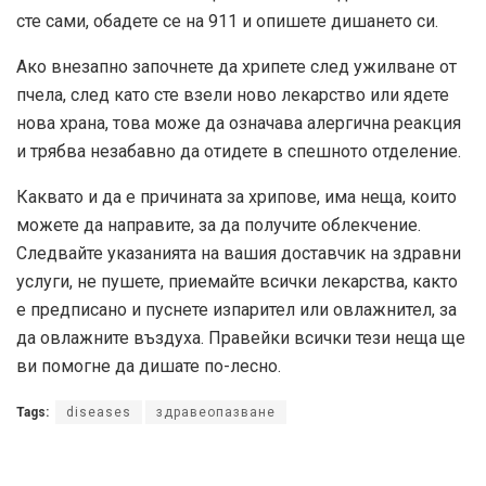
сте сами, обадете се на 911 и опишете дишането си.
Ако внезапно започнете да хрипете след ужилване от
пчела, след като сте взели ново лекарство или ядете
нова храна, това може да означава алергична реакция
и трябва незабавно да отидете в спешното отделение.
Каквато и да е причината за хрипове, има неща, които
можете да направите, за да получите облекчение.
Следвайте указанията на вашия доставчик на здравни
услуги, не пушете, приемайте всички лекарства, както
е предписано и пуснете изпарител или овлажнител, за
да овлажните въздуха. Правейки всички тези неща ще
ви помогне да дишате по-лесно.
Tags:
diseases
здравеопазване