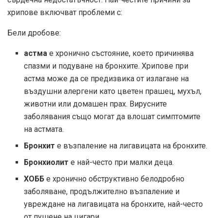
хрипове включват проблеми с:
Бели дробове:
астма
е хронично състояние, което причинява
спазми и подуване на бронхите. Хрипове при
астма може да се предизвика от излагане на
въздушни алергени като цветен прашец, мухъл,
животни или домашен прах. Вирусните
заболявания също могат да влошат симптомите
на астмата.
Бронхит
е възпаление на лигавицата на бронхите.
Бронхиолит
е най-често при малки деца.
ХОББ
е хронично обструктивно белодробно
заболяване, продължително възпаление и
увреждане на лигавицата на бронхите, най-често
от пушене на цигари.