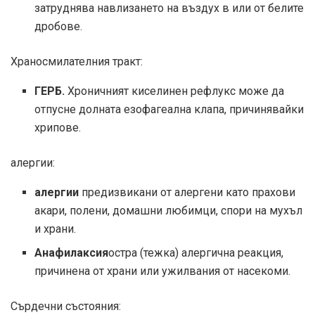
затруднява навлизането на въздух в или от белите
дробове.
Храносмилателния тракт:
ГЕРБ.
Хроничният киселинен рефлукс може да
отпусне долната езофагеална клапа, причинявайки
хрипове.
алергии:
алергии
предизвикани от алергени като прахови
акари, полени, домашни любимци, спори на мухъл
и храни.
Анафилаксия
остра (тежка) алергична реакция,
причинена от храни или ужилвания от насекоми.
Сърдечни състояния: