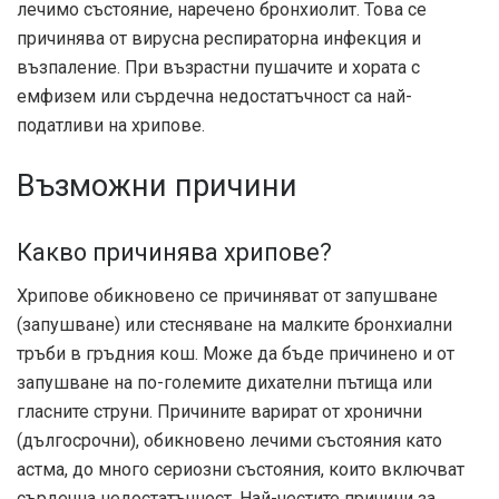
лечимо състояние, наречено бронхиолит. Това се
причинява от вирусна респираторна инфекция и
възпаление. При възрастни пушачите и хората с
емфизем или сърдечна недостатъчност са най-
податливи на хрипове.
Възможни причини
Какво причинява хрипове?
Хрипове обикновено се причиняват от запушване
(запушване) или стесняване на малките бронхиални
тръби в гръдния кош. Може да бъде причинено и от
запушване на по-големите дихателни пътища или
гласните струни. Причините варират от хронични
(дългосрочни), обикновено лечими състояния като
астма, до много сериозни състояния, които включват
сърдечна недостатъчност. Най-честите причини за