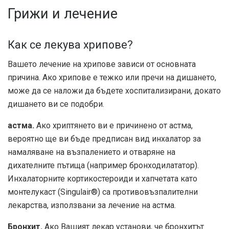
Грижи и лечение
Как се лекува хрипове?
Вашето лечение на хрипове зависи от основната
причина. Ако хрипове е тежко или пречи на дишането,
може да се наложи да бъдете хоспитализирани, докато
дишането ви се подобри.
астма.
Ако хриптянето ви е причинено от астма,
вероятно ще ви бъде предписан вид инхалатор за
намаляване на възпалението и отваряне на
дихателните пътища (например бронходилататор).
Инхалаторните кортикостероиди и хапчетата като
монтелукаст (Singulair®) са противовъзпалителни
лекарства, използвани за лечение на астма.
Бронхит.
Ако Вашият лекар установи, че бронхитът