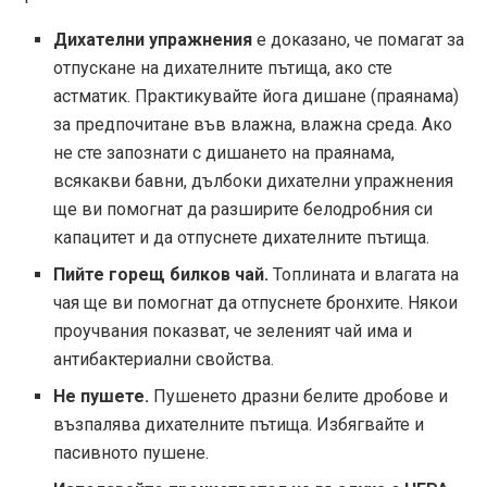
Дихателни упражнения
е доказано, че помагат за
отпускане на дихателните пътища, ако сте
астматик. Практикувайте йога дишане (праянама)
за предпочитане във влажна, влажна среда. Ако
не сте запознати с дишането на праянама,
всякакви бавни, дълбоки дихателни упражнения
ще ви помогнат да разширите белодробния си
капацитет и да отпуснете дихателните пътища.
Пийте горещ билков чай.
Топлината и влагата на
чая ще ви помогнат да отпуснете бронхите. Някои
проучвания показват, че зеленият чай има и
антибактериални свойства.
Не пушете.
Пушенето дразни белите дробове и
възпалява дихателните пътища. Избягвайте и
пасивното пушене.