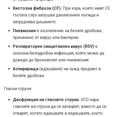
Кистозна фиброза (CF).
При хора, които имат CF,
гъстата слуз запушва дихателните пътища и
затруднява дишането.
Пневмония
е възпаление на белите дробове,
причинено от вирус или бактерии.
Респираторен синцитиален вирус (RSV)
е
сезонна белодробна инфекция, която може да
доведе до бронхиолит или пневмония.
Аспирираща
(вдишване) на чужд предмет в
белите дробове.
Гласни струни:
Дисфункция на гласните струни.
VCD кара
гласните ви струни да се затварят, вместо да се
отварят, когато вдишвате и издишвате, което