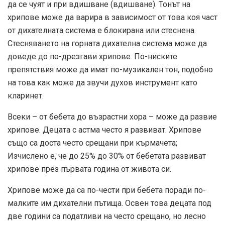
да се чуят и при вдишване (вдишване). Тонът на
хрипове може да варира в зависимост от това коя част
от дихателната система е блокирана или стеснена.
Стесняването на горната дихателна система може да
доведе до по-дрезгави хрипове. По-ниските
препятствия може да имат по-музикален тон, подобно
на това как може да звучи духов инструмент като
кларинет.
Всеки – от бебета до възрастни хора – може да развие
хрипове. Децата с астма често я развиват. Хрипове
също са доста често срещани при кърмачета;
Изчислено е, че до 25% до 30% от бебетата развиват
хрипове през първата година от живота си.
Хрипове може да са по-чести при бебета поради по-
малките им дихателни пътища. Освен това децата под
две години са податливи на често срещано, но лесно