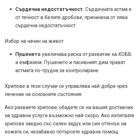
Сърдечна недостатъчност.
Сърдечната астма е
от течност в белите дробове, причинена от лява
сърдечна недостатъчност.
Избор на начин на живот:
Пушенето
увеличава риска от развитие на ХОББ
и емфизем. Пушенето и пасивният дим правят
астмата по-трудна за контролиране.
Хрипове в тези случаи се управлява най-добре чрез
лечение на основните състояния.
Ако развиете хрипове, обадете се на вашия доставчик
на здравни услуги възможно най-скоро. Ако изпитвате
хрипове заедно със силен задух или син оттенък на
кожата си, незабавно потърсете здравна помощ.