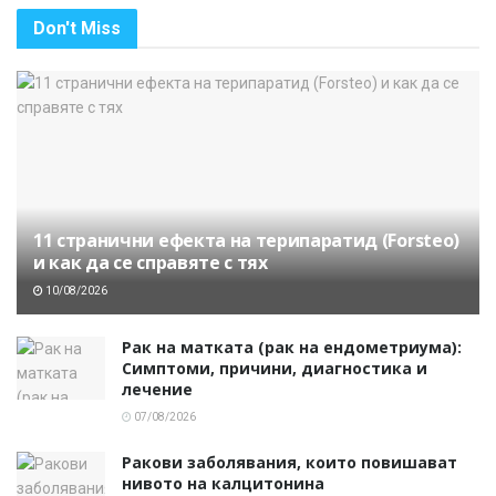
Don't Miss
11 странични ефекта на терипаратид (Forsteo)
и как да се справяте с тях
10/08/2026
Рак на матката (рак на ендометриума):
Симптоми, причини, диагностика и
лечение
07/08/2026
Ракови заболявания, които повишават
нивото на калцитонина