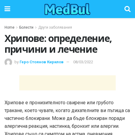
Home
Болести
Други заболявания
Хрипове: определение,
причини и лечение
by
Геро Стоянов Кирилов
08/03/2022
Хрипове е пронизителното свирене или грубото
тракане, което чувате, когато дихателните ви пътища са
частично блокирани. Може да бъде блокиран поради
алергична реакция, настинка, бронхит или алергии.
Хрипове също са симптом на астма, пневмония,