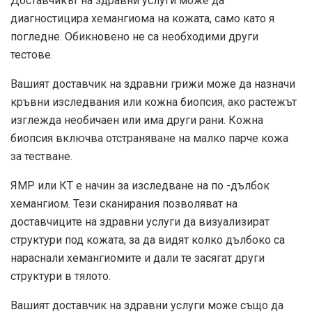
Доставчикът на здравни услуги може да
диагностицира хемангиома на кожата, само като я
погледне. Обикновено не са необходими други
тестове.
Вашият доставчик на здравни грижи може да назначи
кръвни изследвания или кожна биопсия, ако растежът
изглежда необичаен или има други рани. Кожна
биопсия включва отстраняване на малко парче кожа
за тестване.
ЯМР или КТ е начин за изследване на по -дълбок
хемангиом. Тези сканирания позволяват на
доставчиците на здравни услуги да визуализират
структури под кожата, за да видят колко дълбоко са
нараснали хемангиомите и дали те засягат други
структури в тялото.
Вашият доставчик на здравни услуги може също да