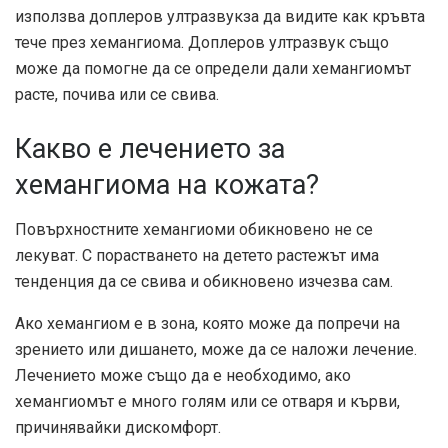
използва доплеров ултразвук
за да видите как кръвта
тече през хемангиома. Доплеров ултразвук също
може да помогне да се определи дали хемангиомът
расте, почива или се свива.
Какво е лечението за
хемангиома на кожата?
Повърхностните хемангиоми обикновено не се
лекуват. С порастването на детето растежът има
тенденция да се свива и обикновено изчезва сам.
Ако хемангиом е в зона, която може да попречи на
зрението или дишането, може да се наложи лечение.
Лечението може също да е необходимо, ако
хемангиомът е много голям или се отваря и кърви,
причинявайки дискомфорт.