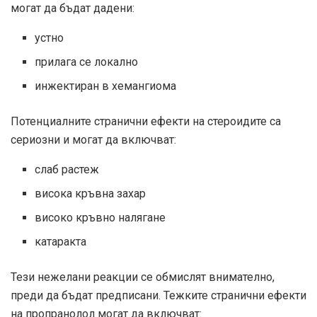
могат да бъдат дадени:
устно
прилага се локално
инжектиран в хемангиома
Потенциалните странични ефекти на стероидите са
сериозни и могат да включват:
слаб растеж
висока кръвна захар
високо кръвно налягане
катаракта
Тези нежелани реакции се обмислят внимателно,
преди да бъдат предписани. Тежките странични ефекти
на пропранолол могат да включват: