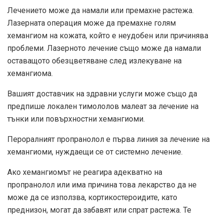
Лечението може да намали или премахне растежа.
Лазерната операция може да премахне голям
хемангиом на кожата, който е неудобен или причинява
проблеми. Лазерното лечение също може да намали
оставащото обезцветяване след излекуване на
хемангиома.
Вашият доставчик на здравни услуги може също да
предпише локален тимололов малеат за лечение на
тънки или повърхностни хемангиоми.
Пероралният пропранолол е първа линия за лечение на
хемангиоми, нуждаещи се от системно лечение.
Ако хемангиомът не реагира адекватно на
пропранолол или има причина това лекарство да не
може да се използва, кортикостероидите, като
преднизон, могат да забавят или спрат растежа. Те