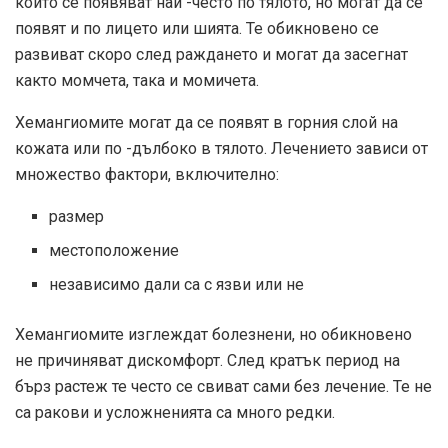
които се появяват най -често по тялото, но могат да се
появят и по лицето или шията. Те обикновено се
развиват скоро след раждането и могат да засегнат
както момчета, така и момичета.
Хемангиомите могат да се появят в горния слой на
кожата или по -дълбоко в тялото. Лечението зависи от
множество фактори, включително:
размер
местоположение
независимо дали са с язви или не
Хемангиомите изглеждат болезнени, но обикновено
не причиняват дискомфорт. След кратък период на
бърз растеж те често се свиват сами без лечение. Те не
са ракови и усложненията са много редки.