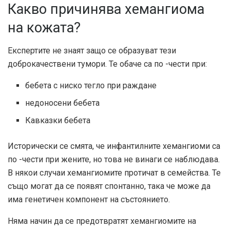
Какво причинява хемангиома
на кожата?
Експертите не знаят защо се образуват тези
доброкачествени тумори. Те обаче са по -чести при:
бебета с ниско тегло при раждане
недоносени бебета
Кавказки бебета
Исторически се смята, че инфантилните хемангиоми са
по -чести при жените, но това не винаги се наблюдава.
В някои случаи хемангиомите протичат в семейства. Те
също могат да се появят спонтанно, така че може да
има генетичен компонент на състоянието.
Няма начин да се предотвратят хемангиомите на