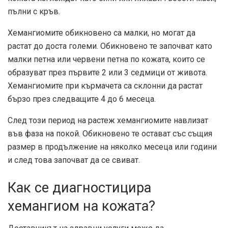
пълни с кръв.
Хемангиомите обикновено са малки, но могат да
растат до доста големи. Обикновено те започват като
малки петна или червени петна по кожата, които се
образуват през първите 2 или 3 седмици от живота.
Хемангиомите при кърмачета са склонни да растат
бързо през следващите 4 до 6 месеца.
След този период на растеж хемангиомите навлизат
във фаза на покой. Обикновено те остават със същия
размер в продължение на няколко месеца или години
и след това започват да се свиват.
Как се диагностицира
хемангиом на кожата?