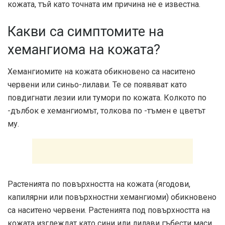
кожата, тъй като точната им причина не е известна.
Какви са симптомите на
хемангиома на кожата?
Хемангиомите на кожата обикновено са наситено
червени или синьо-лилави. Те се появяват като
повдигнати лезии или тумори по кожата. Колкото по
-дълбок е хемангиомът, толкова по -тъмен е цветът
му.
Растенията по повърхността на кожата (ягодови,
капилярни или повърхностни хемангиоми) обикновено
са наситено червени. Растенията под повърхността на
кожата изглеждат като сини или лилави гъбести маси,