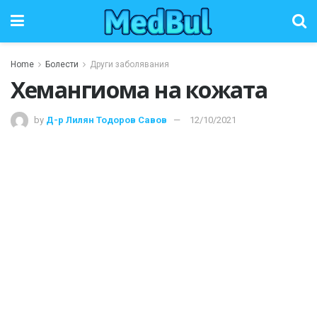
Home
Болести
Други заболявания
Хемангиома на кожата
by
Д-р Лилян Тодоров Савов
12/10/2021