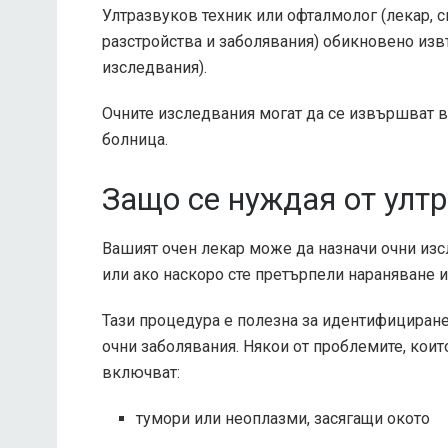
Ултразвуков техник или офталмолог (лекар, с
разстройства и заболявания) обикновено изв
изследвания).
Очните изследвания могат да се извършват в
болница.
Защо се нуждая от ултр
Вашият очен лекар може да назначи очни изс
или ако наскоро сте претърпели нараняване ил
Тази процедура е полезна за идентифициране 
очни заболявания. Някои от проблемите, кои
включват:
тумори или неоплазми, засягащи окото