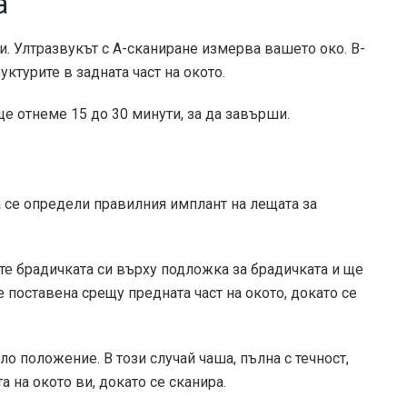
а
ти. Ултразвукът с A-сканиране измерва вашето око. В-
ктурите в задната част на окото.
е отнеме 15 до 30 минути, за да завърши.
а се определи правилния имплант на лещата за
те брадичката си върху подложка за брадичката и ще
 поставена срещу предната част на окото, докато се
о положение. В този случай чаша, пълна с течност,
а на окото ви, докато се сканира.