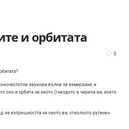
ите и орбитата
0
рбитата?
исокочестотни звукови вълни за измерване и
 око и орбита на окото (гнездото в черепа ви, което
ед на вътрешността на окото ви, отколкото рутинен