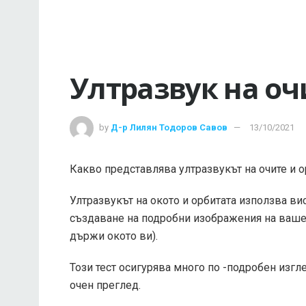
Ултразвук на оч
by
Д-р Лилян Тодоров Савов
13/10/2021
Какво представлява ултразвукът на очите и о
Ултразвукът на окото и орбитата използва в
създаване на подробни изображения на вашето
държи окото ви).
Този тест осигурява много по -подробен изгл
очен преглед.