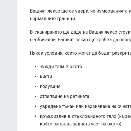
Вашият лекар ще се увери, че измерванията на
нормалните граници.
В-сканирането ще даде на Вашия лекар структ
необичайни, Вашият лекар ще трябва да опре
Някои условия, които могат да бъдат разкрит
чужди тела в окото
кисти
подуване
отлепване на ретината
увредена тъкан или нараняване на очната
кръвоизлив в стъкловидното тяло (кърве
който запълва задната част на окото)