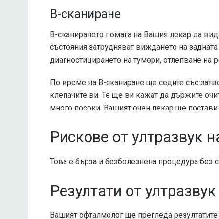
B-сканиране
В-сканирането помага на Вашия лекар да види
състояния затрудняват виждането на задната 
диагностицирането на тумори, отлепване на р
По време на B-сканиране ще седите със затв
клепачите ви. Те ще ви кажат да държите очи
много посоки. Вашият очен лекар ще постави 
Рискове от ултразвук н
Това е бърза и безболезнена процедура без 
Резултати от ултразвук
Вашият офталмолог ще прегледа резултатите 