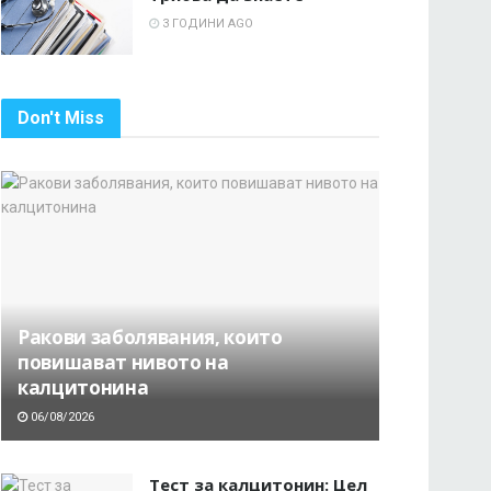
3 ГОДИНИ AGO
Don't Miss
Ракови заболявания, които
повишават нивото на
калцитонина
06/08/2026
Тест за калцитонин: Цел