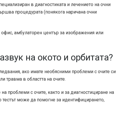
пециализиран в диагностиката и лечението на очни
ършва процедурата (понякога наричана очни
 офис, амбулаторен център за изображения или
азвук на окото и орбитата?
ледвания, ако имате необясними проблеми с очите си
и травма в областта на очите.
на проблеми с очите, както и за диагностициране на
то тестът може да помогне за идентифицирането,