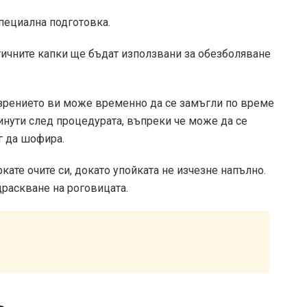
специална подготовка.
етичните капки ще бъдат използвани за обезболяване
 зрението ви може временно да се замъгли по време
инути след процедурата, въпреки че може да се
г да шофира.
кате очите си, докато упойката не изчезне напълно.
драскване на роговицата.