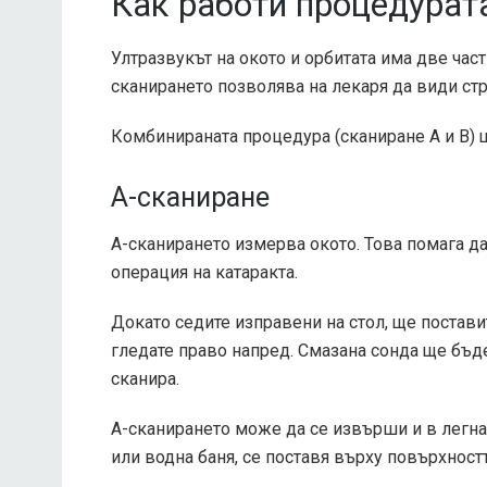
Как работи процедурат
Ултразвукът на окото и орбитата има две час
сканирането позволява на лекаря да види стру
Комбинираната процедура (сканиране A и B) щ
A-сканиране
А-сканирането измерва окото. Това помага д
операция на катаракта.
Докато седите изправени на стол, ще постави
гледате право напред. Смазана сонда ще бъде
сканира.
A-сканирането може да се извърши и в легнал
или водна баня, се поставя върху повърхностт