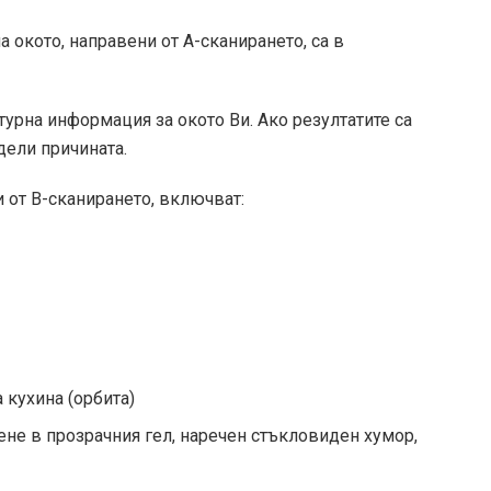
 окото, направени от А-сканирането, са в
урна информация за окото Ви. Ако резултатите са
дели причината.
и от B-сканирането, включват:
 кухина (орбита)
не в прозрачния гел, наречен стъкловиден хумор,