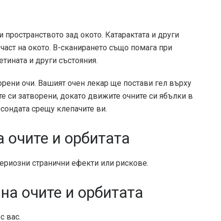
 пространството зад окото. Катарактата и други
част на окото. В-сканирането също помага при
етината и други състояния.
орени очи. Вашият очен лекар ще постави гел върху
те си затворени, докато движите очните си ябълки в
сондата срещу клепачите ви.
а очите и орбитата
сериозни странични ефекти или рискове.
 на очите и орбитата
с вас.