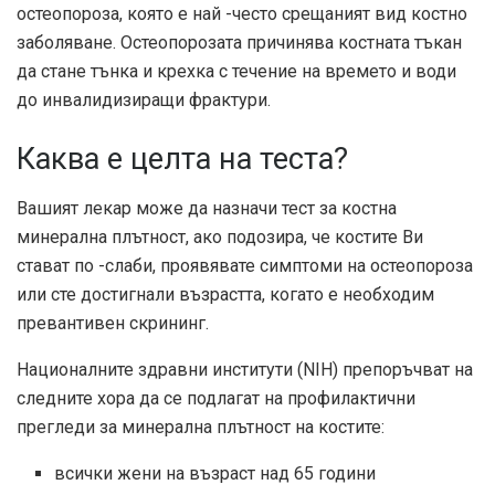
остеопороза, която е най -често срещаният вид костно
заболяване. Остеопорозата причинява костната тъкан
да стане тънка и крехка с течение на времето и води
до инвалидизиращи фрактури.
Каква е целта на теста?
Вашият лекар може да назначи тест за костна
минерална плътност, ако подозира, че костите Ви
стават по -слаби, проявявате симптоми на остеопороза
или сте достигнали възрастта, когато е необходим
превантивен скрининг.
Националните здравни институти (NIH) препоръчват на
следните хора да се подлагат на профилактични
прегледи за минерална плътност на костите:
всички жени на възраст над 65 години