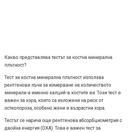
Какво представлява тестът за костна минерална
плътност?
Тест за костна минерална плътност използва
рентгенови лъчи за измерване на количеството
минерали-а именно калций-в костите ви. Този тест е
важен за хора, които са изложени на риск от
остеопороза, особено жени и възрастни хора.
Тестът се нарича още рентгенова абсорбциометрия с
двойна енергия (DXA). Това е важен тест за