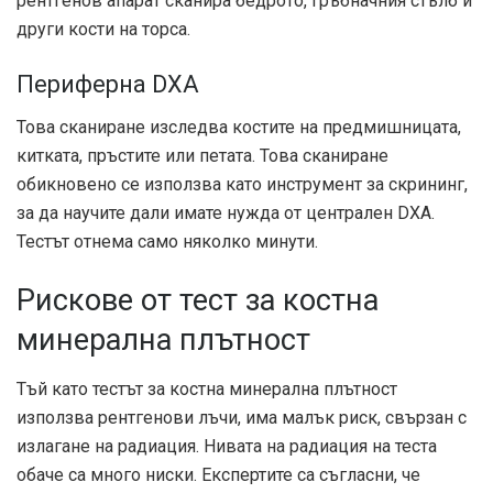
рентгенов апарат сканира бедрото, гръбначния стълб и
други кости на торса.
Периферна DXA
Това сканиране изследва костите на предмишницата,
китката, пръстите или петата. Това сканиране
обикновено се използва като инструмент за скрининг,
за да научите дали имате нужда от централен DXA.
Тестът отнема само няколко минути.
Рискове от тест за костна
минерална плътност
Тъй като тестът за костна минерална плътност
използва рентгенови лъчи, има малък риск, свързан с
излагане на радиация. Нивата на радиация на теста
обаче са много ниски. Експертите са съгласни, че