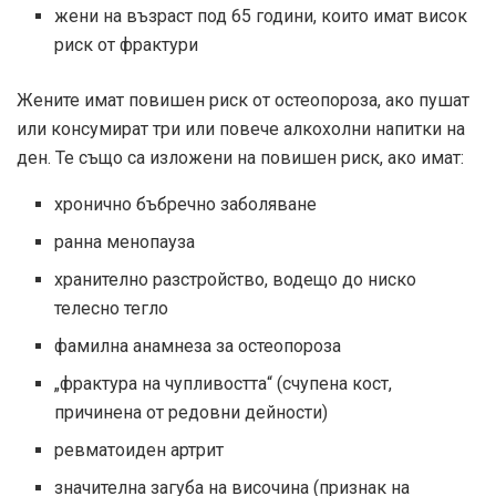
жени на възраст под 65 години, които имат висок
риск от фрактури
Жените имат повишен риск от остеопороза, ако пушат
или консумират три или повече алкохолни напитки на
ден. Те също са изложени на повишен риск, ако имат:
хронично бъбречно заболяване
ранна менопауза
хранително разстройство, водещо до ниско
телесно тегло
фамилна анамнеза за остеопороза
„фрактура на чупливостта“ (счупена кост,
причинена от редовни дейности)
ревматоиден артрит
значителна загуба на височина (признак на