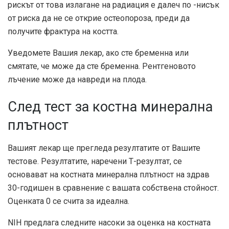
рискът от това излагане на радиация е далеч по -нисък
от риска да не се открие остеопороза, преди да
получите фрактура на костта.
Уведомете Вашия лекар, ако сте бременна или
смятате, че може да сте бременна. Рентгеновото
лъчение може да навреди на плода.
След тест за костна минерална
плътност
Вашият лекар ще прегледа резултатите от Вашите
тестове. Резултатите, наречени Т-резултат, се
основават на костната минерална плътност на здрав
30-годишен в сравнение с вашата собствена стойност.
Оценката 0 се счита за идеална.
NIH предлага следните насоки за оценка на костната