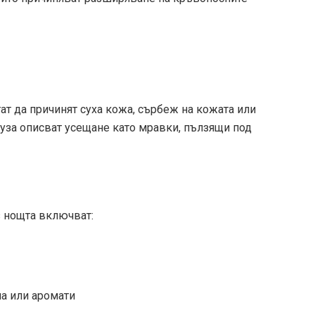
ат да причинят суха кожа, сърбеж на кожата или
уза описват усещане като мравки, пълзящи под
з нощта включват:
ла или аромати