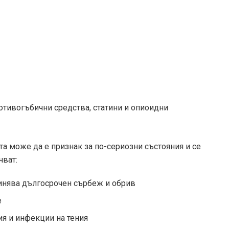
отивогъбични средства, статини и опиоидни
а може да е признак за по-сериозни състояния и се
чват:
чинява дългосрочен сърбеж и обрив
е
ия и инфекции на тения