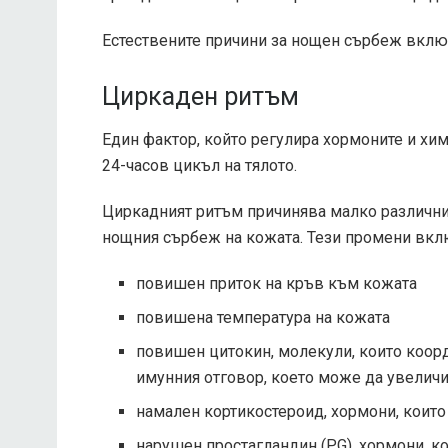
Естествените причини за нощен сърбеж вклю
Циркаден ритъм
Един фактор, който регулира хормоните и хим
24-часов цикъл на тялото.
Циркадният ритъм причинява малко различни 
нощния сърбеж на кожата. Тези промени вкл
повишен приток на кръв към кожата
повишена температура на кожата
повишен цитокин, молекули, които коор
имунния отговор, което може да увелич
намален кортикостероид, хормони, които
нарушен простагландин (PG), хормони, к