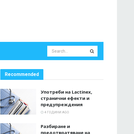
Recommended
Употреби на Lactinex,
странични ефекти и
предупреждения
4 ГОДИНИ AGO
Разбиране и
предотвратяване на