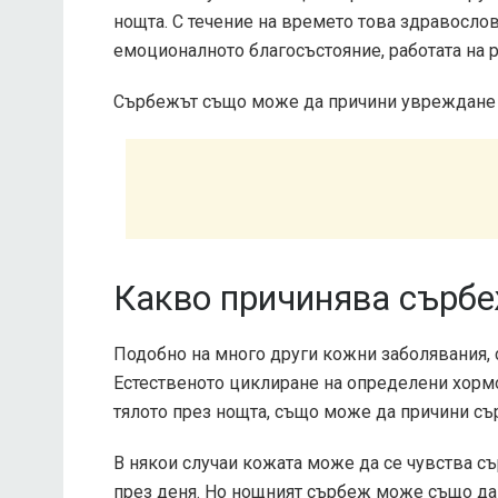
нощта. С течение на времето това здравосло
емоционалното благосъстояние, работата на р
Сърбежът също може да причини увреждане н
Какво причинява сърбе
Подобно на много други кожни заболявания, 
Естественото циклиране на определени хормо
тялото през нощта, също може да причини съ
В някои случаи кожата може да се чувства съ
през деня. Но нощният сърбеж може също да 