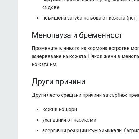
съдове
повишена загуба на вода от кожата (пот)
Менопауза и бременност
Промените в нивото на хормона естроген мог
зачервяване на кожата. Някои жени в менопа
кожата им.
Други причини
Други често срещани причини за сърбеж пре
кожни кошери
ухапвания от насекоми
алергични реакции към химикали, багри