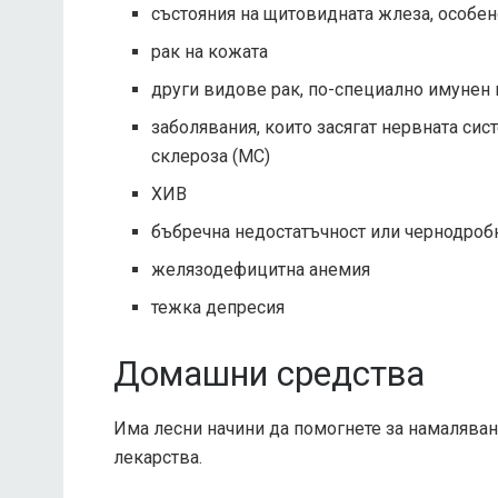
състояния на щитовидната жлеза, особе
рак на кожата
други видове рак, по-специално имунен
заболявания, които засягат нервната сис
склероза (МС)
ХИВ
бъбречна недостатъчност или чернодроб
желязодефицитна анемия
тежка депресия
Домашни средства
Има лесни начини да помогнете за намаляван
лекарства.