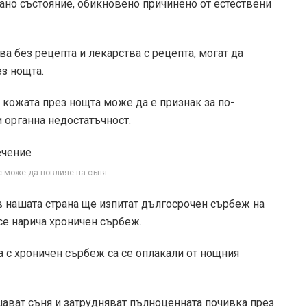
ано състояние, обикновено причинено от естествени
а без рецепта и лекарства с рецепта, могат да
з нощта.
 кожата през нощта може да е признак за по-
 органна недостатъчност.
с може да повлияе на съня.
в нашата страна ще изпитат дългосрочен сърбеж на
се нарича хроничен сърбеж.
та с хроничен сърбеж са се оплакали от нощния
ават съня и затрудняват пълноценната почивка през