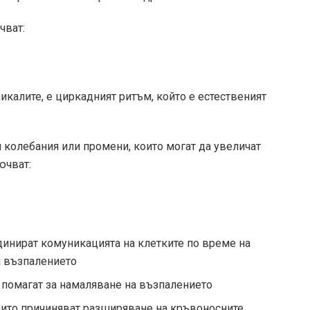
чват:
икалите, е циркадният ритъм, който е естественият
колебания или промени, които могат да увеличат
ючват:
динират комуникацията на клетките по време на
и възпалението
 помагат за намаляване на възпалението
оито причиняват разширяване на кръвоносните