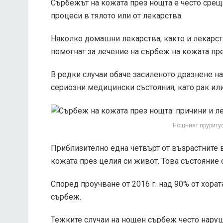
Сърбежът на кожата през нощта е често срещ
процеси в тялото или от лекарства.
Няколко домашни лекарства, както и лекарств
помогнат за лечение на сърбеж на кожата пре
В редки случаи обаче засиленото дразнене на
сериозни медицински състояния, като рак или
Нощният пруриту
Приблизително една четвърт от възрастните 
кожата през целия си живот. Това състояние 
Според проучване от 2016 г. над 90% от хора
сърбеж.
Тежките случаи на нощен сърбеж често наруш