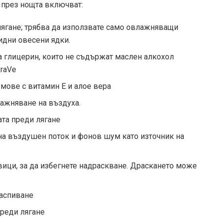
а през нощта включват:
лягане; трябва да използвате само овлажняващи
оидни овесени ядки.
а глицерин, които не съдържат маслен алкохол
eraVe
мове с витамин Е и алое вера
лажняване на въздуха.
ата преди лягане
на въздушен поток и фонов шум като източник на
ици, за да избегнете надраскване. Драскането може
заспиване
преди лягане