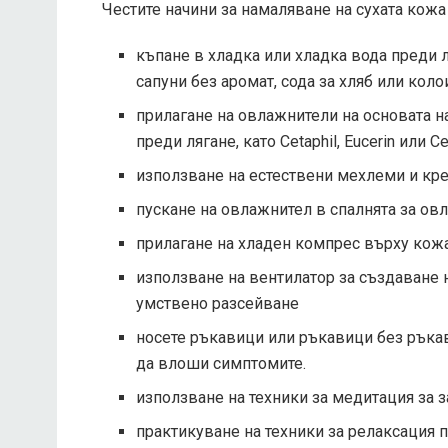
Честите начини за намаляване на сухата кож
къпане в хладка или хладка вода преди 
сапуни без аромат, сода за хляб или кол
прилагане на овлажнители на основата н
преди лягане, като Cetaphil, Eucerin или C
използване на естествени мехлеми и кре
пускане на овлажнител в спалнята за ов
прилагане на хладен компрес върху кож
използване на вентилатор за създаване 
умствено разсейване
носете ръкавици или ръкавици без ръкав
да влоши симптомите.
използване на техники за медитация за 
практикуване на техники за релаксация 