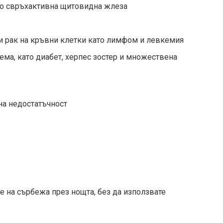
но свръхактивна щитовидна жлеза
 и рак на кръвни клетки като лимфом и левкемия
тема, като диабет, херпес зостер и множествена
на недостатъчност
е на сърбежа през нощта, без да използвате