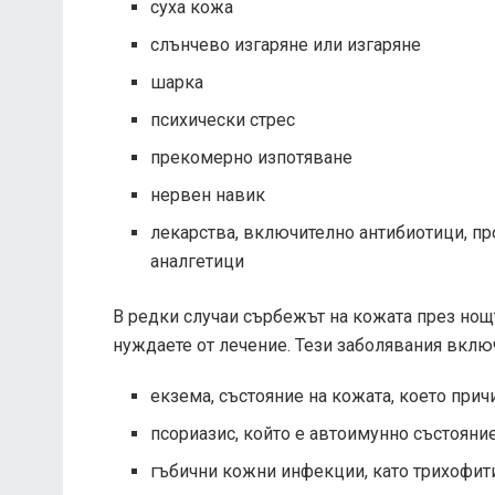
суха кожа
слънчево изгаряне или изгаряне
шарка
психически стрес
прекомерно изпотяване
нервен навик
лекарства, включително антибиотици, пр
аналгетици
В редки случаи сърбежът на кожата през нощт
нуждаете от лечение. Тези заболявания вклю
екзема, състояние на кожата, което при
псориазис, който е автоимунно състояни
гъбични кожни инфекции, като трихофит