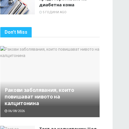
диабетна кома
5 ГОДИНИ AGO
Don't Miss
Ракови заболявания, които
повишават нивото на
калцитонина
06/08/2026
Тест за калцитонин: Цел