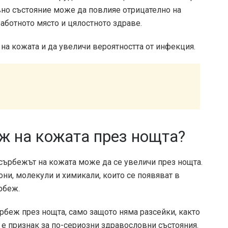
вно състояние може да повлияе отрицателно на
аботното място и цялостното здраве.
а кожата и да увеличи вероятността от инфекция.
ж на кожата през нощта?
сърбежът на кожата може да се увеличи през нощта.
ни, молекули и химикали, които се появяват в
рбеж.
рбеж през нощта, само защото няма разсейки, както
е признак за по-сериозни здравословни състояния.