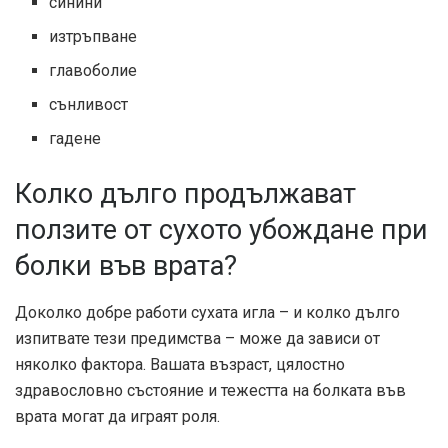
синини
изтръпване
главоболие
сънливост
гадене
Колко дълго продължават
ползите от сухото убождане при
болки във врата?
Доколко добре работи сухата игла – и колко дълго
изпитвате тези предимства – може да зависи от
няколко фактора. Вашата възраст, цялостно
здравословно състояние и тежестта на болката във
врата могат да играят роля.