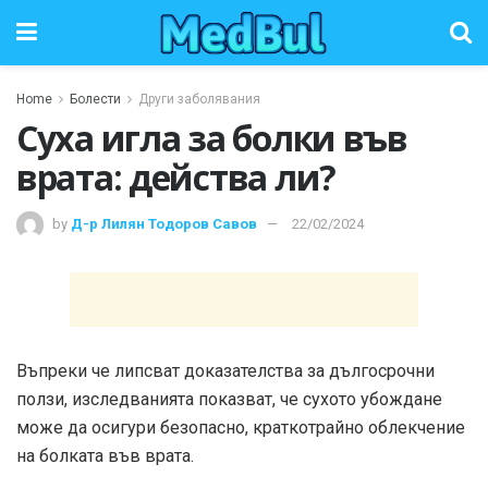
Home
Болести
Други заболявания
Суха игла за болки във
врата: действа ли?
by
Д-р Лилян Тодоров Савов
22/02/2024
Въпреки че липсват доказателства за дългосрочни
ползи, изследванията показват, че сухото убождане
може да осигури безопасно, краткотрайно облекчение
на болката във врата.