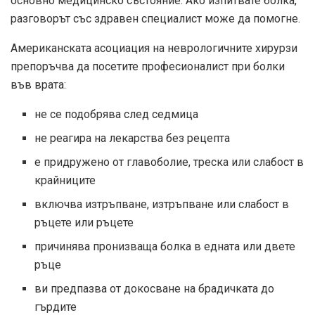
основно медицинско състояние. Ако изпитвате болка,
разговорът със здравен специалист може да помогне.
Американската асоциация на неврологичните хирурзи
препоръчва да посетите професионалист при болки
във врата:
не се подобрява след седмица
не реагира на лекарства без рецепта
е придружено от главоболие, треска или слабост в
крайниците
включва изтръпване, изтръпване или слабост в
ръцете или ръцете
причинява пронизваща болка в едната или двете
ръце
ви предпазва от докосване на брадичката до
гърдите