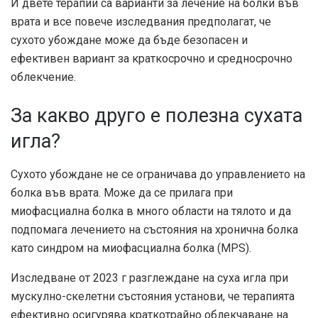
И двете терапии са варианти за лечение на болки във
врата и все повече изследвания предполагат, че
сухото убождане може да бъде безопасен и
ефективен вариант за краткосрочно и средносрочно
облекчение.
За какво друго е полезна сухата
игла?
Сухото убождане не се ограничава до управлението на
болка във врата. Може да се прилага при
миофасциална болка в много области на тялото и да
подпомага лечението на състояния на хронична болка
като синдром на миофасциална болка (MPS).
Изследване от 2023 г
разглеждане на суха игла при
мускулно-скелетни състояния установи, че терапията
ефективно осигурява краткотрайно облекчаване на