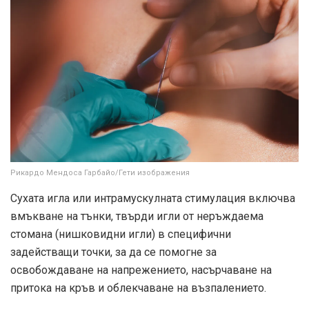
Рикардо Мендоса Гарбайо/Гети изображения
Сухата игла или интрамускулната стимулация включва
вмъкване на тънки, твърди игли от неръждаема
стомана (нишковидни игли) в специфични
задействащи точки, за да се помогне за
освобождаване на напрежението, насърчаване на
притока на кръв и облекчаване на възпалението.