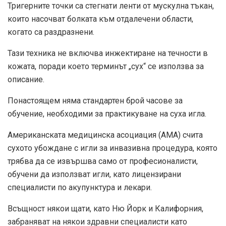
Тригерните точки са стегнати ленти от мускулна тъкан,
които насочват болката към отдалечени области,
когато са раздразнени.
Тази техника не включва инжектиране на течности в
кожата, поради което терминът „сух“ се използва за
описание.
Понастоящем няма стандартен брой часове за
обучение, необходими за практикуване на суха игла.
Американската медицинска асоциация (AMA) счита
сухото убождане с игли за инвазивна процедура, която
трябва да се извършва само от професионалисти,
обучени да използват игли, като лицензирани
специалисти по акупунктура и лекари.
Всъщност някои щати, като Ню Йорк и Калифорния,
забраняват на някои здравни специалисти като