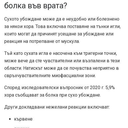
болка във врата?
Сухото убождане може да е неудобно или болезнено
за някои хора. Това включва поставяне на тънки игли,
които могат да причинят усещане за убождане или
реакция на потрепване от мускула.
Тъй като сухата игла е насочена към тригерни точки,
може вече да сте чувствителни или възпалени в тези
области. Натискът може да се почувства неприятно в
свръхчувствителните миофасциални зони.
Според изследователски въпросник от 2020 г.
5,9%
хора съобщават за болка при сухо убождане.
Други докладвани нежелани реакции включват:
кървене