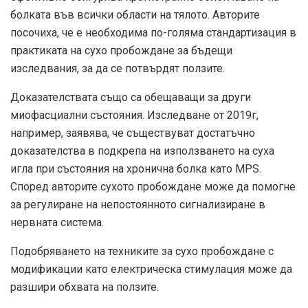
болката във всички области на тялото. Авторите
посочиха, че е необходима по-голяма стандартизация в
практиката на сухо пробождане за бъдещи
изследвания, за да се потвърдят ползите.
Доказателствата също са обещаващи за други
миофасциални състояния.
Изследване от 2019г
,
например, заявява, че съществуват достатъчно
доказателства в подкрепа на използването на суха
игла при състояния на хронична болка като MPS.
Според авторите сухото пробождане може да помогне
за регулиране на непостоянното сигнализиране в
нервната система.
Подобряването на техниките за сухо пробождане с
модификации като електрическа стимулация може да
разшири обхвата на ползите.