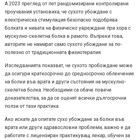
А
2023 преглед
от пет рандомизирани контролирани
проучвания установиха, че сухото убождане с
електрическа стимулация безопасно подобрява
болката и нивата на физическо увреждане при хора с
мускулно-скелетна болка в рамото. Въпреки това,
авторите не намират само сухото убождане за по-
полезно от традиционната физиотерапия.
Изследванията показват, че сухото пробождане може
да осигури краткосрочно до средносрочно облекчение
на болки във врата и други състояния на мускулно-
скелетна болка. Необходими са обаче повече
доказателства, за да се оценят всички дългосрочни
ползи от тази практика.
Ако искате да опитате сухо убождане за болки във
врата или други здравословни проблеми, важно е да
работите с лицензиран практикуващ лекар, обучен за