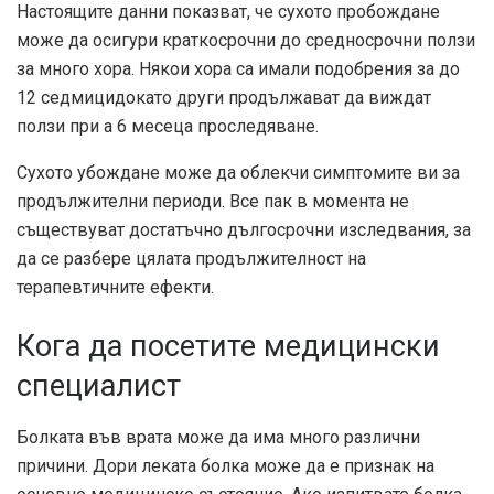
Настоящите данни показват, че сухото пробождане
може да осигури краткосрочни до средносрочни ползи
за много хора. Някои хора са имали подобрения за до
12 седмици
докато други продължават да виждат
ползи при a
6 месеца
проследяване.
Сухото убождане може да облекчи симптомите ви за
продължителни периоди. Все пак в момента не
съществуват достатъчно дългосрочни изследвания, за
да се разбере цялата продължителност на
терапевтичните ефекти.
Кога да посетите медицински
специалист
Болката във врата може да има много различни
причини. Дори леката болка може да е признак на