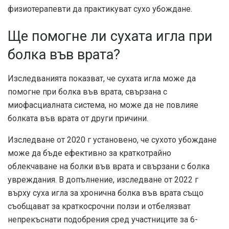
физиотерапевти да практикуват сухо убождане.
Ще помогне ли сухата игла при
болка във врата?
Изследванията показват, че сухата игла може да
помогне при болка във врата, свързана с
миофасциалната система, но може да не повлияе
болката във врата от други причини.
Изследване от 2020 г
установено, че сухото убождане
може да бъде ефективно за краткотрайно
облекчаване на болки във врата и свързани с болка
увреждания. В допълнение,
изследване от 2022 г
върху суха игла за хронична болка във врата също
съобщават за краткосрочни ползи и отбелязват
непрекъснати подобрения сред участниците за 6-