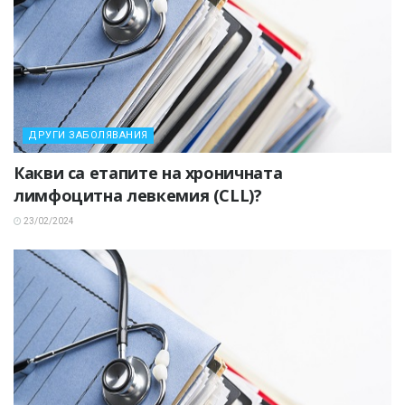
ДРУГИ ЗАБОЛЯВАНИЯ
Какви са етапите на хроничната
лимфоцитна левкемия (CLL)?
23/02/2024