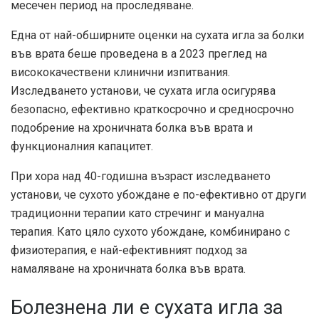
месечен период на проследяване.
Една от най-обширните оценки на сухата игла за болки
във врата беше проведена в a
2023 преглед
на
висококачествени клинични изпитвания.
Изследването установи, че сухата игла осигурява
безопасно, ефективно краткосрочно и средносрочно
подобрение на хроничната болка във врата и
функционалния капацитет.
При хора над 40-годишна възраст изследването
установи, че сухото убождане е по-ефективно от други
традиционни терапии като стречинг и мануална
терапия. Като цяло сухото убождане, комбинирано с
физиотерапия, е най-ефективният подход за
намаляване на хроничната болка във врата.
Болезнена ли е сухата игла за