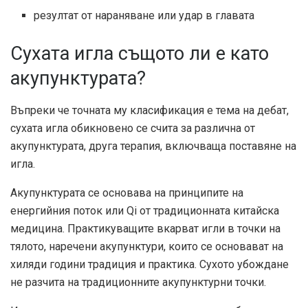
резултат от нараняване или удар в главата
Сухата игла същото ли е като
акупунктурата?
Въпреки че точната му класификация е тема на дебат,
сухата игла обикновено се счита за различна от
акупунктурата, друга терапия, включваща поставяне на
игла.
Акупунктурата се основава на принципите на
енергийния поток или Qi от традиционната китайска
медицина. Практикуващите вкарват игли в точки на
тялото, наречени акупунктури, които се основават на
хиляди години традиция и практика. Сухото убождане
не разчита на традиционните акупунктурни точки.