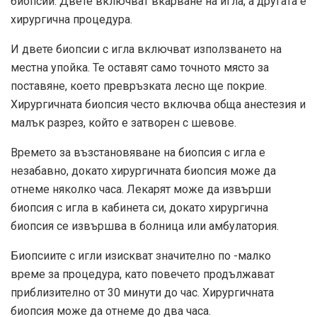
биопсии. Двете включват вкарване на игла, а другата е
хирургична процедура.
И двете биопсии с игла включват използването на
местна упойка. Те оставят само точното място за
поставяне, което превръзката лесно ще покрие.
Хирургичната биопсия често включва обща анестезия и
малък разрез, който е затворен с шевове.
Времето за възстановяване на биопсия с игла е
незабавно, докато хирургичната биопсия може да
отнеме няколко часа. Лекарят може да извърши
биопсия с игла в кабинета си, докато хирургична
биопсия се извършва в болница или амбулатория.
Биопсиите с игли изискват значително по -малко
време за процедура, като повечето продължават
приблизително от 30 минути до час. Хирургичната
биопсия може да отнеме до два часа.