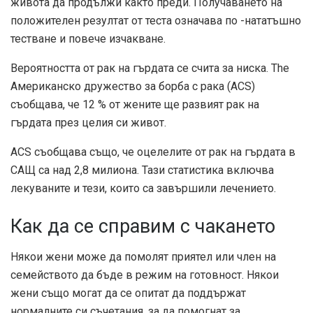
живота да продължи както преди. Получаването на
положителен резултат от теста означава по -нататъшно
тестване и повече изчакване.
Вероятността от рак на гърдата се счита за ниска. The
Американско дружество за борба с рака (ACS)
съобщава, че 12 % от жените ще развият рак на
гърдата през целия си живот.
ACS съобщава също, че оцелелите от рак на гърдата в
САЩ са над 2,8 милиона. Тази статистика включва
лекуваните и тези, които са завършили лечението.
Как да се справим с чакането
Някои жени може да помолят приятел или член на
семейството да бъде в режим на готовност. Някои
жени също могат да се опитат да поддържат
нормалните си съчетания, за да помогнат за