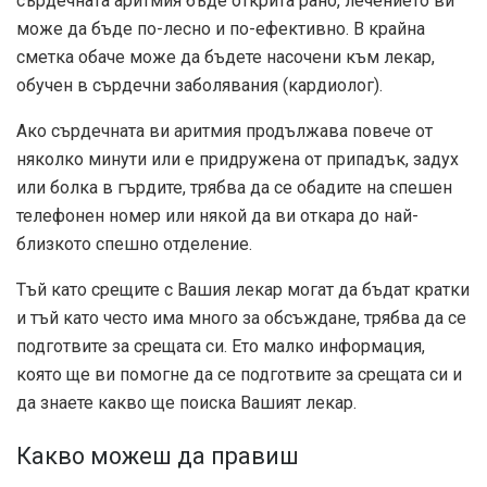
сърдечната аритмия бъде открита рано, лечението ви
може да бъде по-лесно и по-ефективно. В крайна
сметка обаче може да бъдете насочени към лекар,
обучен в сърдечни заболявания (кардиолог).
Ако сърдечната ви аритмия продължава повече от
няколко минути или е придружена от припадък, задух
или болка в гърдите, трябва да се обадите на спешен
телефонен номер или някой да ви откара до най-
близкото спешно отделение.
Тъй като срещите с Вашия лекар могат да бъдат кратки
и тъй като често има много за обсъждане, трябва да се
подготвите за срещата си. Ето малко информация,
която ще ви помогне да се подготвите за срещата си и
да знаете какво ще поиска Вашият лекар.
Какво можеш да правиш