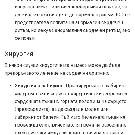
изпраща ниско- или високоенергийни шокове, за
да възстанови сърцето до нормален ритъм. ICD не
предотвратява появата на анормален сърдечен
ритъм, но лекува анормалния сърдечен ритъм, ако
се появи.
Хирургия
В някои случаи хирургичната намеса може да бъде
препоръчаното лечение на сърдечни аритмии:
Хирургия в лабиринт.
При хирургията с лабиринт
хирургът прави серия от хирургически разрези на
сърдечната тъкан в горната половина на сърцето
(предсърдията), за да създаде модел или
лабиринт от белези. Тъй като белезната тъкан не
провежда електричество, тя пречи на разсеяните
електрически импулси, които причиняват някои