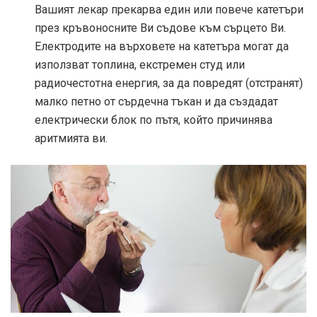
Вашият лекар прекарва един или повече катетъри
през кръвоносните Ви съдове към сърцето Ви.
Електродите на върховете на катетъра могат да
използват топлина, екстремен студ или
радиочестотна енергия, за да повредят (отстранят)
малко петно ​​от сърдечна тъкан и да създадат
електрически блок по пътя, който причинява
аритмията ви.