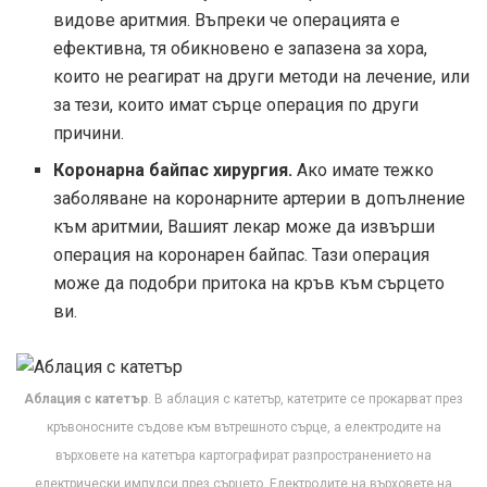
видове аритмия. Въпреки че операцията е
ефективна, тя обикновено е запазена за хора,
които не реагират на други методи на лечение, или
за тези, които имат сърце операция по други
причини.
Коронарна байпас хирургия.
Ако имате тежко
заболяване на коронарните артерии в допълнение
към аритмии, Вашият лекар може да извърши
операция на коронарен байпас. Тази операция
може да подобри притока на кръв към сърцето
ви.
Аблация с катетър
. В аблация с катетър, катетрите се прокарват през
кръвоносните съдове към вътрешното сърце, а електродите на
върховете на катетъра картографират разпространението на
електрически импулси през сърцето. Електродите на върховете на