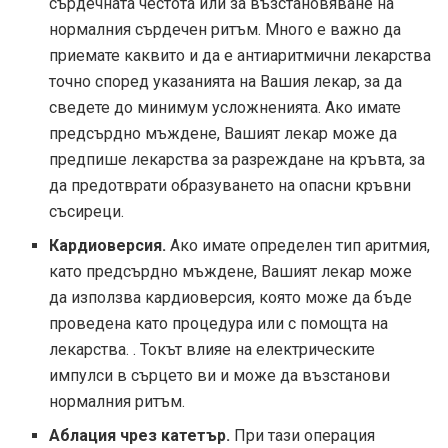
сърдечната честота или за възстановяване на
нормалния сърдечен ритъм. Много е важно да
приемате каквито и да е антиаритмични лекарства
точно според указанията на Вашия лекар, за да
сведете до минимум усложненията. Ако имате
предсърдно мъждене, Вашият лекар може да
предпише лекарства за разреждане на кръвта, за
да предотврати образуването на опасни кръвни
съсиреци.
Кардиоверсия.
Ако имате определен тип аритмия,
като предсърдно мъждене, Вашият лекар може
да използва кардиоверсия, която може да бъде
проведена като процедура или с помощта на
лекарства. . Токът влияе на електрическите
импулси в сърцето ви и може да възстанови
нормалния ритъм.
Аблация чрез катетър.
При тази операция