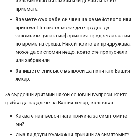
включително витамини или добавки, които
приемате.
Вземете със себе си член на семейството или
приятел
. Понякога може да е трудно да
запомните цялата информация, предоставена ви
по време на среща. Някой, който ви придружава,
може да си спомни нещо, което сте пропуснали
или забравили.
Запишете списък с въпроси
да попитате Вашия
лекар.
За сърдечни аритмии някои основни въпроси, които
трябва да зададете на Вашия лекар, включват:
Каква е най-вероятната причина за симптомите
ми?
Има ли други възможни причини за симптомите