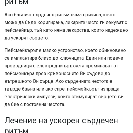
ритъм
Ако бавният сърдечен ритъм няма причина, която
може да бъде коригирана, лекарите често ги лекуват с
пейсмейкър, тъй като няма лекарства, които надеждно
да ускорят сърцето.
Пейсмейкърът е малко устройство, което обикновено
се имплантира близо до ключицата. Един или повече
проводници с електродни връхчета преминават от
пейсмейкъра през кръвоносните Ви съдове до
вътрешното Ви сърце. Ако сърдечната честота е
твърде бавна или ако спре, пейсмейкърът изпраща
електрически импулси, които стимулират сърцето ви
да бие с постоянна честота.
Лечение на ускорен сърдечен
ритъм