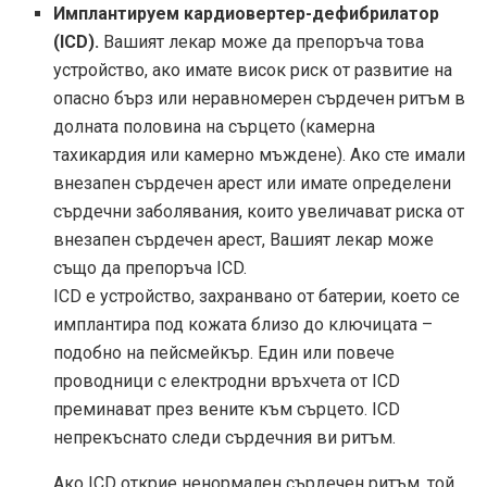
Имплантируем кардиовертер-дефибрилатор
(ICD).
Вашият лекар може да препоръча това
устройство, ако имате висок риск от развитие на
опасно бърз или неравномерен сърдечен ритъм в
долната половина на сърцето (камерна
тахикардия или камерно мъждене). Ако сте имали
внезапен сърдечен арест или имате определени
сърдечни заболявания, които увеличават риска от
внезапен сърдечен арест, Вашият лекар може
също да препоръча ICD.
ICD
е устройство, захранвано от батерии, което се
имплантира под кожата близо до ключицата –
подобно на пейсмейкър. Един или повече
проводници с електродни връхчета от ICD
преминават през вените към сърцето. ICD
непрекъснато следи сърдечния ви ритъм.
Ако ICD открие ненормален сърдечен ритъм, той