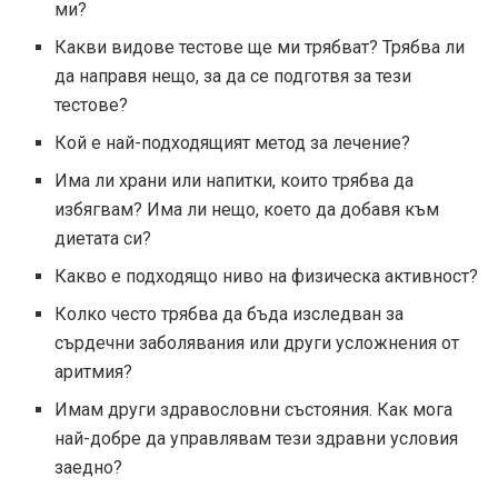
ми?
Какви видове тестове ще ми трябват? Трябва ли
да направя нещо, за да се подготвя за тези
тестове?
Кой е най-подходящият метод за лечение?
Има ли храни или напитки, които трябва да
избягвам? Има ли нещо, което да добавя към
диетата си?
Какво е подходящо ниво на физическа активност?
Колко често трябва да бъда изследван за
сърдечни заболявания или други усложнения от
аритмия?
Имам други здравословни състояния. Как мога
най-добре да управлявам тези здравни условия
заедно?