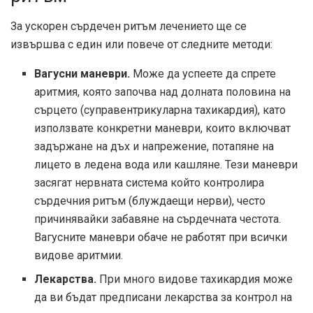
За ускорен сърдечен ритъм лечението ще се
извършва с един или повече от следните методи:
Вагусни маневри.
Може да успеете да спрете
аритмия, която започва над долната половина на
сърцето (суправентрикуларна тахикардия), като
използвате конкретни маневри, които включват
задържане на дъх и напрежение, потапяне на
лицето в ледена вода или кашляне. Тези маневри
засягат нервната система който контролира
сърдечния ритъм (блуждаещи нерви), често
причинявайки забавяне на сърдечната честота.
Вагусните маневри обаче не работят при всички
видове аритмии.
Лекарства.
При много видове тахикардия може
да ви бъдат предписани лекарства за контрол на