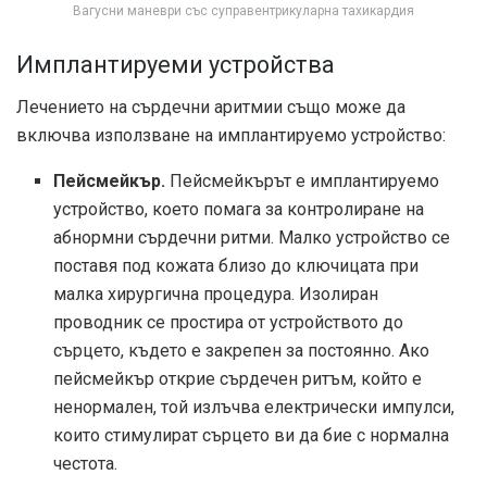
Вагусни маневри със суправентрикуларна тахикардия
Имплантируеми устройства
Лечението на сърдечни аритмии също може да
включва използване на имплантируемо устройство:
Пейсмейкър.
Пейсмейкърът е имплантируемо
устройство, което помага за контролиране на
абнормни сърдечни ритми. Малко устройство се
поставя под кожата близо до ключицата при
малка хирургична процедура. Изолиран
проводник се простира от устройството до
сърцето, където е закрепен за постоянно. Ако
пейсмейкър открие сърдечен ритъм, който е
ненормален, той излъчва електрически импулси,
които стимулират сърцето ви да бие с нормална
честота.