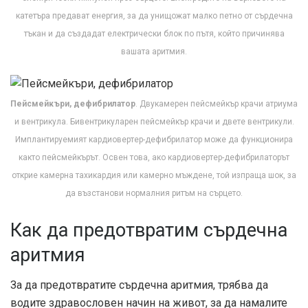
катетъра предават енергия, за да унищожат малко петно ​​от сърдечна
тъкан и да създадат електрически блок по пътя, който причинява
вашата аритмия.
Пейсмейкъри, дефибрилатор
. Двукамерен пейсмейкър крачи атриума
и вентрикула. Бивентрикуларен пейсмейкър крачи и двете вентрикули.
Имплантируемият кардиовертер-дефибрилатор може да функционира
както пейсмейкърът. Освен това, ако кардиовертер-дефибрилаторът
открие камерна тахикардия или камерно мъждене, той изпраща шок, за
да възстанови нормалния ритъм на сърцето.
Как да предотвратим сърдечна
аритмия
За да предотвратите сърдечна аритмия, трябва да
водите здравословен начин на живот, за да намалите