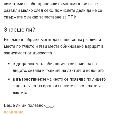
симптоми на обостряне или симптомите ви са се
развили малко след секс, помислете дали да не се
свържете с лекар за тестване за ППИ.
Знаеше ли?
Екземните обриви могат да се появят на различни
места по тялото и тези места обикновено варират в
зависимост от възрастта:
в
деца
екземата обикновено се появява по
лицето, скалпа и гънките на лактите и коленете.
в
възрастни
екзема често се появява по лицето,
задната част на врата и гънките на коленете и
лактите.
Беше ли Ви полезно?