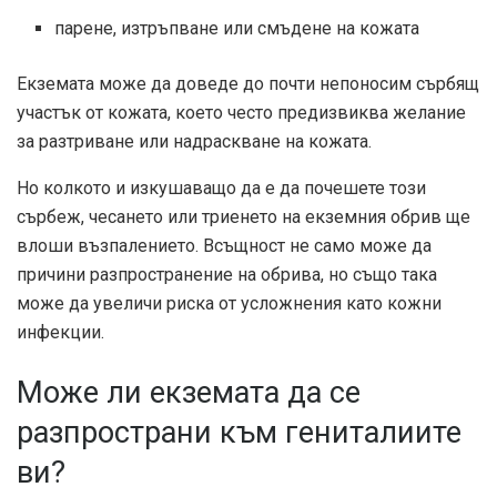
парене, изтръпване или смъдене на кожата
Екземата може да доведе до почти непоносим сърбящ
участък от кожата, което често предизвиква желание
за разтриване или надраскване на кожата.
Но колкото и изкушаващо да е да почешете този
сърбеж, чесането или триенето на екземния обрив ще
влоши възпалението
. Всъщност не само може да
причини разпространение на обрива, но също така
може да увеличи риска от усложнения като кожни
инфекции.
Може ли екземата да се
разпространи към гениталиите
ви?