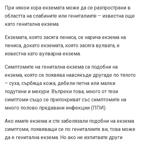
При някои хора екземата може да се разпространи в
областта на слабините или гениталиите – известна още
като генитална екзема.
Екземата, която засяга пениса, се нарича екзема на
пениса, докато екземата, която засяга вулвата, е
известна като вулварна екзема.
Симптомите на генитална екзема са подобни на
екзема, която се появява навсякъде другаде по тялото
– суха, сърбяща кожа, дебели петна или малки
подутини и мехури. Въпреки това, много от тези
симптоми също се припокриват със симптомите на
много полово предавани инфекции (ППИ).
Ако имате екзема и сте забелязали подобни на екзема
симптоми, появяващи се по гениталиите ви, това може
да е генитална екзема. Но ако не изпитвате други