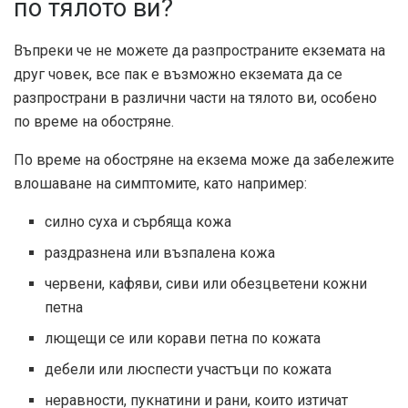
по тялото ви?
Въпреки че не можете да разпространите екземата на
друг човек, все пак е възможно екземата да се
разпространи в различни части на тялото ви, особено
по време на обостряне.
По време на обостряне на екзема може да забележите
влошаване на симптомите, като например:
силно суха и сърбяща кожа
раздразнена или възпалена кожа
червени, кафяви, сиви или обезцветени кожни
петна
лющещи се или корави петна по кожата
дебели или люспести участъци по кожата
неравности, пукнатини и рани, които изтичат