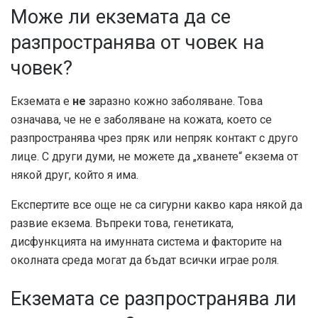
Може ли екземата да се
разпространява от човек на
човек?
Екземата е
не
заразно кожно заболяване. Това
означава, че не е заболяване на кожата, което се
разпространява чрез пряк или непряк контакт с друго
лице. С други думи, не можете да „хванете“ екзема от
някой друг, който я има.
Експертите все още не са сигурни какво кара някой да
развие екзема. Въпреки това, генетиката,
дисфункцията на имунната система и факторите на
околната среда могат да бъдат всички
играе роля
.
Екземата се разпространява ли