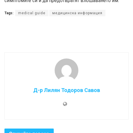
симптомите си и да предотвратят влошаването им.
Tags:
medical guide
медицинска информация
Д-р Лилян Тодоров Савов