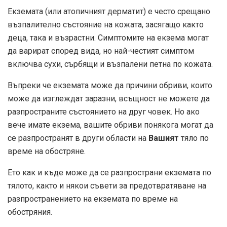
Екземата (или атопичният дерматит) е често срещано
възпалително състояние на кожата, засягащо както
деца, така и възрастни. Симптомите на екзема могат
да варират според вида, но най-честият симптом
включва сухи, сърбящи и възпалени петна по кожата.
Въпреки че екземата може да причини обриви, които
може да изглеждат заразни, всъщност не можете да
разпространите състоянието на друг човек. Но ако
вече имате екзема, вашите обриви понякога могат да
се разпространят в други области на
Вашият
тяло по
време на обостряне.
Ето как и къде може да се разпространи екземата по
тялото, както и някои съвети за предотвратяване на
разпространението на екземата по време на
обостряния.