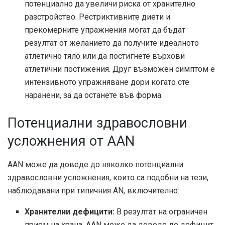
потенциално да увеличи риска от хранително
разстройство. Рестриктивните диети и
прекомерните упражнения могат да бъдат
резултат от желанието да получите идеалното
атлетично тяло или да постигнете върхови
атлетични постижения. Друг възможен симптом е
интензивното упражняване дори когато сте
наранени, за да останете във форма.
Потенциални здравословни
усложнения от AAN
AAN може да доведе до няколко потенциални
здравословни усложнения, които са подобни на тези,
наблюдавани при типичния AN, включително:
Хранителни дефицити:
В резултат на ограничен
прием на храна, AAN може да доведе до дефицит