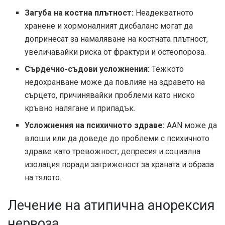
Загуба на костна плътност:
Неадекватното
хранене и хормоналният дисбаланс могат да
допринесат за намаляване на костната плътност,
увеличавайки риска от фрактури и остеопороза.
Сърдечно-съдови усложнения:
Тежкото
недохранване може да повлияе на здравето на
сърцето, причинявайки проблеми като ниско
кръвно налягане и припадък.
Усложнения на психичното здраве:
AAN може да
влоши или да доведе до проблеми с психичното
здраве като тревожност, депресия и социална
изолация поради загриженост за храната и образа
на тялото.
Лечение на атипична анорексия
нервоза