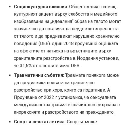
Социокултурни влияния:
Общественият натиск,
културният акцент върху слабостта и медийното
изобразяване на „идеалния“ образ на тялото могат
значително да повлияят на неудовлетвореността
от тялото и да предизвикат нарушено хранително
поведение (DEB). един
2018 проучване
оценката
на ефектите от натиска на връстниците върху
хранителните разстройства в Йордания установи,
че 31,6% от юношите имат DEB.
Травматични събития:
Травмата понякога може
да предизвика появата на хранително
разстройство при хора, които са податливи. А
Проучване от 2022 г
установиха, че сексуалната
междуличностна травма е значително свързана с
анорексията и разстройството на преяждането.
Спорт и лека атлетика:
Спортът може