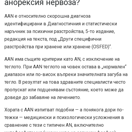
анорексия нервоза?
AAN е относително
скорошна диагноза
идентифицирани в Диагностичния и статистически
наръчник за психични разстройства, 5-то издание,
редакция на текста, под „Други специфични
разстройства при хранене или хранене (OSFED)“.
AAN има същите критерии като AN, с изключение на
теглото. При AAN теглото на човек остава в „нормален“
диапазон или по-висок въпреки значителната загуба на
тегло. В резултат на това здравните специалисти често
пропускат или
подценявам
състояние, което може да
доведе до забавяне на лечението.
Хората с AAN изпитват подобни — а понякога дори по-
тежки — медицински и психологически усложнения в
сравнение с тези с типичен AN, включително