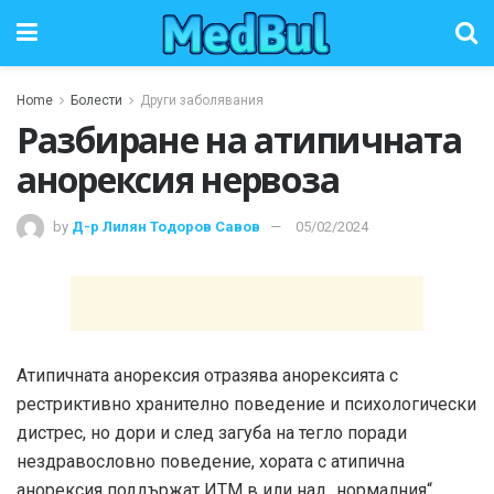
Home
Болести
Други заболявания
Разбиране на атипичната
анорексия нервоза
by
Д-р Лилян Тодоров Савов
05/02/2024
Атипичната анорексия отразява анорексията с
рестриктивно хранително поведение и психологически
дистрес, но дори и след загуба на тегло поради
нездравословно поведение, хората с атипична
анорексия поддържат ИТМ в или над „нормалния“