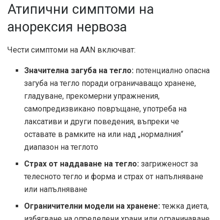
Атипични симптоми на
анорексия нервоза
Чести симптоми на AAN
включват
:
Значителна загуба на тегло:
потенциално опасна
загуба на тегло поради ограничаващо хранене,
гладуване, прекомерни упражнения,
самопредизвикано повръщане, употреба на
лаксативи и други поведения, въпреки че
оставате в рамките на или над „нормалния“
диапазон на теглото
Страх от наддаване на тегло:
загриженост за
телесното тегло и форма и страх от напълняване
или напълняване
Ограничителни модели на хранене:
тежка диета,
избягване на определени храни или ограничаване