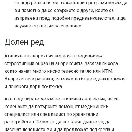
за подкрепа или образователни програми може да
ви помогне да се свържете с други, които са
изправени пред подобни предизвикателства, и да
научите стратегии за справяне.
Долен ред
Атипичната анорексия нервоза предизвиква
стереотипния образ на анорексията, засягайки хора,
които нямат много ниско телесно тегло или ИТМ.
Въпреки тази разлика, тя може да бъде еднакво тежка
и понякога дори по-тежка.
Ако подозирате, че имате атипична анорексия, не се
колебайте да потърсите помощ от медицински
специалист или специалист по хранителни
разстройства. Те могат да поставят диагноза, да
насочат лечението ви и да предложат подкрепа и