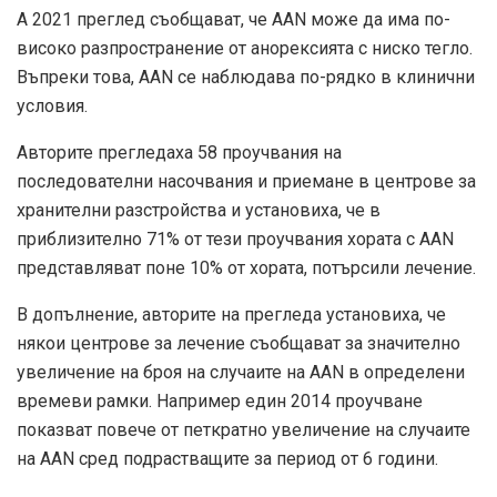
А
2021 преглед
съобщават, че AAN може да има по-
високо разпространение от анорексията с ниско тегло.
Въпреки това, AAN се наблюдава по-рядко в клинични
условия.
Авторите прегледаха 58 проучвания на
последователни насочвания и приемане в центрове за
хранителни разстройства и установиха, че в
приблизително 71% от тези проучвания хората с AAN
представляват поне 10% от хората, потърсили лечение.
В допълнение, авторите на прегледа установиха, че
някои центрове за лечение съобщават за значително
увеличение на броя на случаите на AAN в определени
времеви рамки. Например един
2014 проучване
показват повече от петкратно увеличение на случаите
на AAN сред подрастващите за период от 6 години.