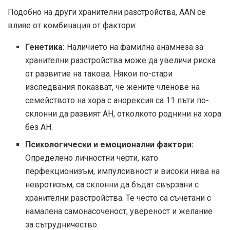
Подобно на други хранителни разстройства, AAN се
влияе от комбинация от фактори:
Генетика:
Наличието на фамилна анамнеза за
хранителни разстройства може да увеличи риска
от развитие на такова. Някои по-стари
изследвания показват, че жените членове на
семейството на хора с анорексия са 11 пъти по-
склонни да развият АН, отколкото роднини на хора
без АН.
Психологически и емоционални фактори:
Определено
личностни черти
, като
перфекционизъм, импулсивност и високи нива на
невротизъм, са склонни да бъдат свързани с
хранителни разстройства. Те често са съчетани с
намалена самонасоченост, увереност и желание
за сътрудничество.