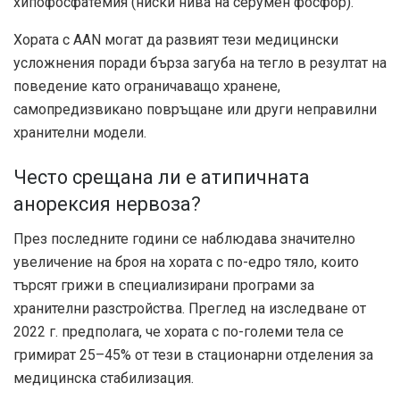
хипофосфатемия (ниски нива на серумен фосфор).
Хората с AAN могат да развият тези медицински
усложнения поради бърза загуба на тегло в резултат на
поведение като ограничаващо хранене,
самопредизвикано повръщане или други неправилни
хранителни модели.
Често срещана ли е атипичната
анорексия нервоза?
През последните години се наблюдава значително
увеличение на броя на хората с по-едро тяло, които
търсят грижи в специализирани програми за
хранителни разстройства. Преглед на изследване от
2022 г. предполага, че хората с по-големи тела се
гримират
25–45%
от тези в стационарни отделения за
медицинска стабилизация.