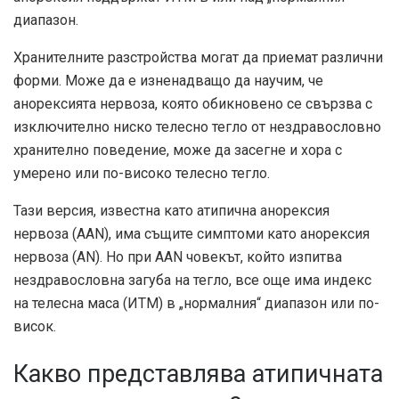
диапазон.
Хранителните разстройства могат да приемат различни
форми. Може да е изненадващо да научим, че
анорексията нервоза, която обикновено се свързва с
изключително ниско телесно тегло от нездравословно
хранително поведение, може да засегне и хора с
умерено или по-високо телесно тегло.
Тази версия, известна като атипична анорексия
нервоза (AAN), има същите симптоми като анорексия
нервоза (AN). Но при AAN човекът, който изпитва
нездравословна загуба на тегло, все още има индекс
на телесна маса (ИТМ) в „нормалния“ диапазон или по-
висок.
Какво представлява атипичната