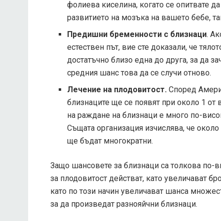
фолиева киселина, когато се опитвате д
развитието на мозъка на вашето бебе, та
Предишни бременности с близнаци
. А
естествен път, вие сте доказали, че тял
достатъчно близо една до друга, за да за
средния шанс това да се случи отново.
Лечение на плодовитост.
Според Амери
близнаците ще се появят при около 1 от 
на раждане на близнаци е много по-висо
Същата организация изчислява, че около 
ще бъдат многократни.
Защо шансовете за близнаци са толкова по-в
за плодовитост действат, като увеличават бр
като по този начин увеличават шанса множес
за да произведат разнояйчни близнаци.