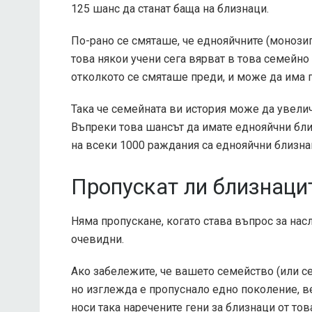
125 шанс да станат баща на близнаци.
По-рано се смяташе, че еднояйчните (монозиг
това някои учени сега вярват в това
семейно 
отколкото се смяташе преди, и може да има 
Така че семейната ви история може да увели
Въпреки това шансът да имате еднояйчни бли
на всеки 1000 раждания са еднояйчни близна
Пропускат ли близнаци
Няма пропускане, когато става въпрос за насл
очевидни.
Ако забележите, че вашето семейство (или се
но изглежда е пропуснало едно поколение, ве
носи така наречените гени за близнаци от тов