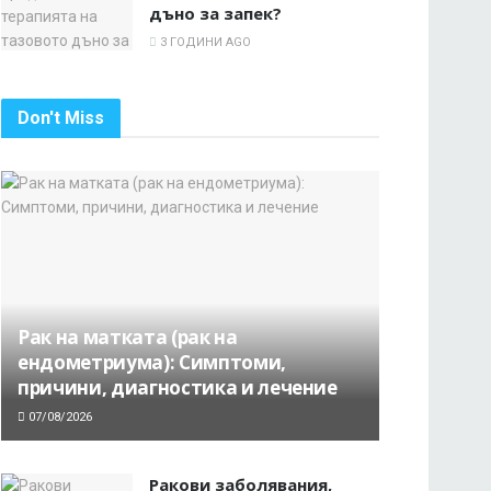
дъно за запек?
3 ГОДИНИ AGO
Don't Miss
Рак на матката (рак на
ендометриума): Симптоми,
причини, диагностика и лечение
07/08/2026
Ракови заболявания,