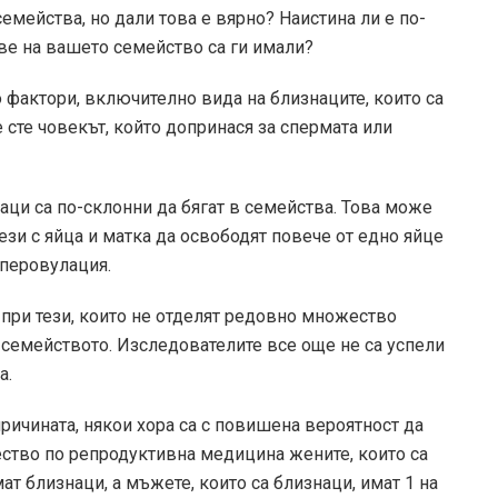
емейства, но дали това е вярно? Наистина ли е по-
ове на вашето семейство са ги имали?
о фактори, включително вида на близнаците, които са
сте човекът, който допринася за спермата или
аци са по-склонни да бягат в семейства. Това може
тези с яйца и матка да освободят повече от едно яйце
иперовулация.
при тези, които не отделят редовно множество
 семейството. Изследователите все още не са успели
а.
ричината, някои хора са с повишена вероятност да
ство по репродуктивна медицина жените, които са
ат близнаци, а мъжете, които са близнаци, имат 1 на