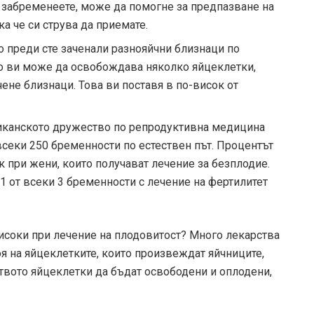
а забременеете, може да помогне за предпазване на
ка че си струва да приемате.
ко преди сте заченали разнояйчни близнаци по
ото ви може да освобождава няколко яйцеклетки,
чене близнаци. Това ви поставя в по-висок от
канското дружество по репродуктивна медицина
всеки 250 бременности по естествен път. Процентът
к при жени, които получават лечение за безплодие.
1 от всеки 3 бременности с лечение на фертилитет
исоки при лечение на плодовитост? Много лекарства
оя на яйцеклетките, които произвеждат яйчниците,
твото яйцеклетки да бъдат освободени и оплодени,