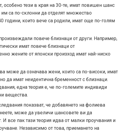
 особено тези в края на 30-те, имат повишен шанс
а им са по-склонни да отделят множество
40 години, които вече са родили, имат още по-голям
 произвеждали повече близнаци от други. Например,
стически имат повече близнаци от
нно жените от японски произход имат най-ниско
а може да означава жени, които са по-високи, имат
тно да имат неидентична бременност с близнаци.
вания, една теория е, че по-големите индивиди
ни вещества.
ледвания показват, че добавянето на фолиева
енеете, може да увеличи шансовете ви да
 И все пак тази теория идва от малки проучвания и
оучване. Независимо от това, приемането на