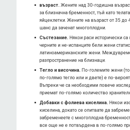
възраст.
Жените над 30-годишна възраст,
за близначна бременност, тъй като телат
яйцеклетки. Жените на възраст от 35 до 
шанс да заченат многоплодни.
Състезание.
Някои раси исторически са
черните и не-испанците бели жени стати
латиноамериканските жени. Междувреме
разпространение на близнаци.
Тегло и височина.
По-големите жени (тов
по-голямо тегло или и двете) е по-вероя
Въпреки че са необходими повече изслед
приемат по-голямо количество хранител
Добавки с фолиева киселина.
Някои изс
киселина, докато се опитвате да забрем
забременеете с многоплодна бременност.
все още не е потвърдена в по-голямо пр