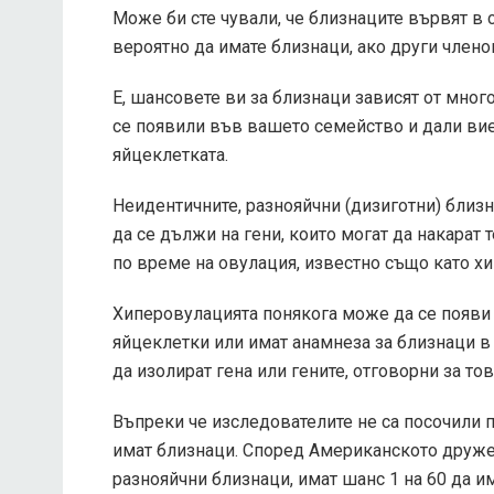
Може би сте чували, че близнаците вървят в с
вероятно да имате близнаци, ако други член
Е, шансовете ви за близнаци зависят от мног
се появили във вашето семейство и дали вие 
яйцеклетката.
Неидентичните, разнояйчни (дизиготни) близн
да се дължи на гени, които могат да накарат 
по време на овулация, известно също като х
Хиперовулацията понякога може да се появи 
яйцеклетки или имат анамнеза за близнаци в
да изолират гена или гените, отговорни за тов
Въпреки че изследователите не са посочили п
имат близнаци. Според Американското друже
разнояйчни близнаци, имат шанс 1 на 60 да им