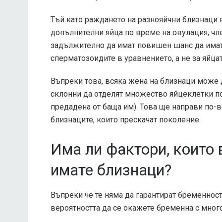
Тъй като раждането на разнояйчни близнаци 
допълнителни яйца по време на овулация, чл
задължително да имат повишен шанс да имат б
сперматозоидите в уравнението, а не за яйцат
Въпреки това, всяка жена на близнаци може д
склонни да отделят множество яйцеклетки по
предадена от баща им). Това ще направи по-
близнаците, които прескачат поколение.
Има ли фактори, които 
имате близнаци?
Въпреки че те няма да гарантират бременност
вероятността да се окажете бременна с мног