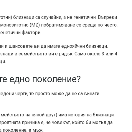
отни) близнаци са случайни, а не генетични. Въпреки
монозиготно (MZ) побратимяване
се среща по-често,
генетични фактори.
чи и шансовете ви да имате еднояйчни близнаци.
знаци в семейството ви е рядък. Само около 3 или 4
ци.
те едно поколение?
едени черти, те просто може да не са винаги
мейството на някой друг) има история на близнаци,
роятната причина е, че човекът, който би могъл да
а поколение, е мъж.