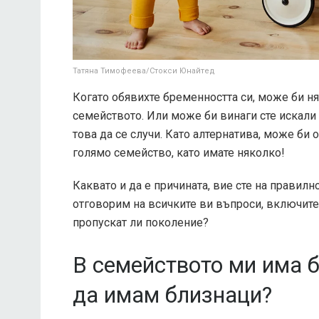
Татяна Тимофеева/Стокси Юнайтед
Когато обявихте бременността си, може би ня
семейството. Или може би винаги сте искали 
това да се случи. Като алтернатива, може би 
голямо семейство, като имате няколко!
Каквато и да е причината, вие сте на правилн
отговорим на всичките ви въпроси, включител
пропускат ли поколение?
В семейството ми има б
да имам близнаци?