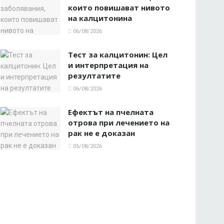
които повишават нивото
на калцитонина
06/08/2026
Тест за калцитонин: Цел
и интерпретация на
резултатите
06/08/2026
Ефектът на пчелната
отрова при лечението на
рак не е доказан
05/08/2026