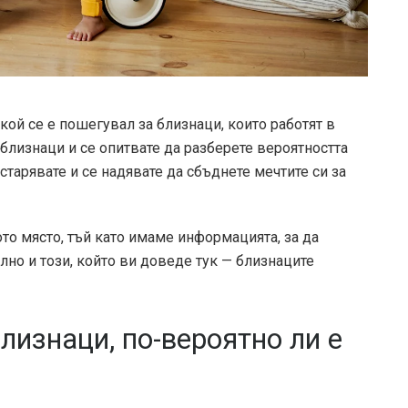
кой се е пошегувал за близнаци, които работят в
близнаци и се опитвате да разберете вероятността
остарявате и се надявате да сбъднете мечтите си за
ото място, тъй като имаме информацията, за да
но и този, който ви доведе тук — близнаците
лизнаци, по-вероятно ли е