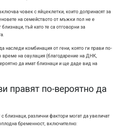
включва човек с яйцеклетки, които допринасят за
еновете на семейството от мъжки пол не е
лизнаци, тъй като те са отговорни за
а.
а наследи комбинация от гени, която ги прави по-
 време на овулация (благодарение на ДНК,
вероятно да имат близнаци и ще даде вид на
ви правят по-вероятно да
 с близнаци, различни фактори могат да увеличат
оплодна бременност, включително: