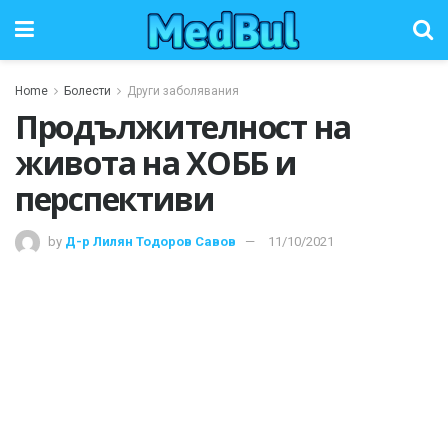
Home
Болести
Други заболявания
Продължителност на
живота на ХОББ и
перспективи
by
Д-р Лилян Тодоров Савов
11/10/2021