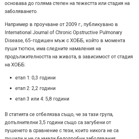
основава до голяма степен на тежестта или стадия на
заболяването.
Например в проучване от 2009 г., публикувано в
International Journal of Chronic Opstructive Pulmonary
Disease, 65-годишен мъж с ХОББ, който в момента
пуши тютюн, има следните намаления на
продължителността на живота, в зависимост от стадия
на ХОББ:
етап 1: 0,3 години
етап 2: 2,2 години
етап 3 или 4: 5,8 години
В статията се отбелязва също, че за тази група,
допълнителни 3,5 години също са загубени от
пушенето в сравнение с тези, които никога не са
пушили и не са имали белодробни заболявания.