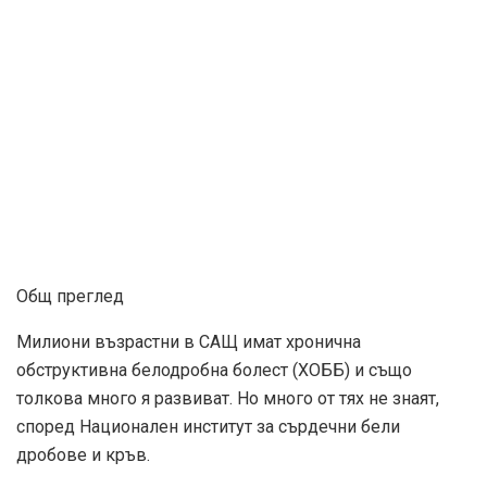
Общ преглед
Милиони възрастни в САЩ имат хронична
обструктивна белодробна болест (ХОББ) и също
толкова много я развиват. Но много от тях не знаят,
според
Национален институт за сърдечни бели
дробове и кръв
.