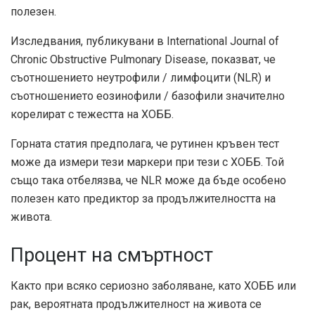
полезен.
Изследвания, публикувани в International Journal of
Chronic Obstructive Pulmonary Disease, показват, че
съотношението неутрофили / лимфоцити (NLR) и
съотношението еозинофили / базофили значително
корелират с тежестта на ХОББ.
Горната статия предполага, че рутинен кръвен тест
може да измери тези маркери при тези с ХОББ. Той
също така отбелязва, че NLR може да бъде особено
полезен като предиктор за продължителността на
живота.
Процент на смъртност
Както при всяко сериозно заболяване, като ХОББ или
рак, вероятната продължителност на живота се