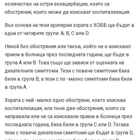
количество на остри екзацербации, които са
обостряния, които може да изискват хоспитализация.
Въз основа на тези критерии хората с ХОББ ще бъдат в
една от четирите групи: A, B, C или D.
Някой без обостряния или такъв, който не е изисквал
прием в болница през последната година, ще бъде в
група А или В. Това също ще зависи от оценката на
дихателните симптоми. Тези с повече симптоми биха
били в група В, а тези с по -малко симптоми биха били
в група А.
Хората с най -малко едно обостряне, което изисква
хоспитализация, или поне две обостряния, които са
направили или не са изисквали прием в болница през
последната година, биха били в група C или D. Тогава
тези с повече дихателни симптоми ще бъдат в група D,