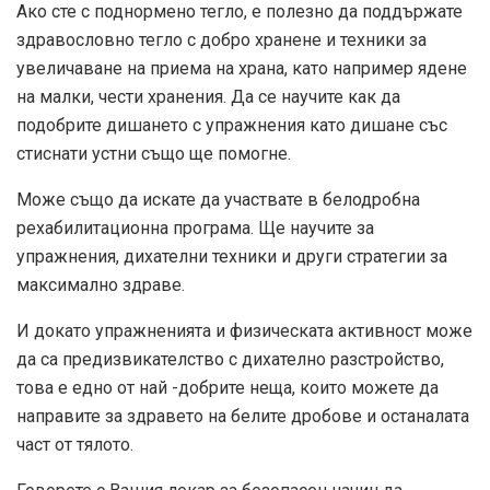
Ако сте с поднормено тегло, е полезно да поддържате
здравословно тегло с добро хранене и техники за
увеличаване на приема на храна, като например ядене
на малки, чести хранения. Да се ​​научите как да
подобрите дишането с упражнения като дишане със
стиснати устни също ще помогне.
Може също да искате да участвате в белодробна
рехабилитационна програма. Ще научите за
упражнения, дихателни техники и други стратегии за
максимално здраве.
И докато упражненията и физическата активност може
да са предизвикателство с дихателно разстройство,
това е едно от най -добрите неща, които можете да
направите за здравето на белите дробове и останалата
част от тялото.