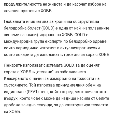
продължителността на живота и да насочат избора на
лечение при тези с ХОББ.
Глобалната инициатива за хронична обструктивна
белодробна болест (GOLD) е една от най -използваните
системи за класифициране на ХОББ. GOLD е
международна група експерти по белодробно здраве,
които периодично изготвят и актуализират насоки,
които лекарите да използват в грижите за хора с ХОББ.
Лекарите използват системата GOLD, за да оценят
хората с ХОББ в „степени“ на заболяването.
Класирането е начин за измерване на тежестта на
състоянието. Той използва принудителния обем на
издишване (FEV1), тест, който определя количеството
въздух, което човек може да издиша насила от белите
дробове за една секунда, за да категоризира тежестта
на ХОББ.