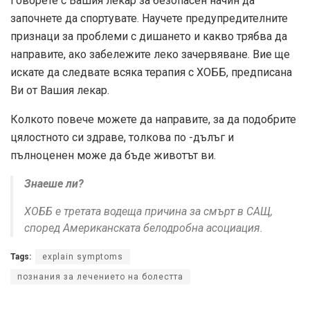
Говорете с Вашия лекар за безопасен начин да
започнете да спортувате. Научете предупредителните
признаци за проблеми с дишането и какво трябва да
направите, ако забележите леко зачервяване. Вие ще
искате да следвате всяка терапия с ХОББ, предписана
Ви от Вашия лекар.
Колкото повече можете да направите, за да подобрите
цялостното си здраве, толкова по -дълъг и
пълноценен може да бъде животът ви.
Знаеше ли?
ХОББ е третата водеща причина за смърт в САЩ,
според Американската белодробна асоциация.
Tags:
explain symptoms
познания за лечението на болестта