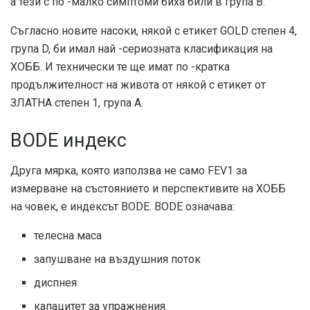
а тези с по -малко симптоми биха били в група В.
Съгласно новите насоки, някой с етикет GOLD степен 4,
група D, би имал най -сериозната класификация на
ХОББ. И технически те ще имат по -кратка
продължителност на живота от някой с етикет от
ЗЛАТНА степен 1, група А.
BODE индекс
Друга мярка, която използва не само FEV1 за
измерване на състоянието и перспективите на ХОББ
на човек, е индексът BODE. BODE означава:
телесна маса
запушване на въздушния поток
диспнея
капацитет за упражнения