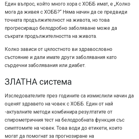
Един въпрос, който много хора с ХОББ имат, е „Колко
мога да живея с ХОББ?“ Няма начин да се предвиди
точната продължителност на живота, но това
прогресиращо белодробно заболяване може да
съкрати продължителността на живота.
Колко зависи от цялостното ви здравословно
състояние и дали имате други заболявания като
сърдечни заболявания или диабет.
ЗЛАТНА система
Изследователите през годините са измислили начин да
оценят здравето на човек с ХОББ. Един от най
-актуалните методи комбинира резултатите от
спирометричния тест на белодробната функция със
симптомите на човек. Това води до етикети, които
могат да помогнат за прогнозиране на