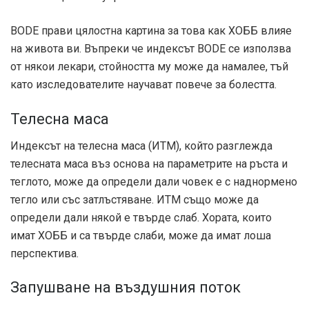
BODE прави цялостна картина за това как ХОББ влияе
на живота ви. Въпреки че индексът BODE се използва
от някои лекари, стойността му може да намалее, тъй
като изследователите научават повече за болестта.
Телесна маса
Индексът на телесна маса (ИТМ), който разглежда
телесната маса въз основа на параметрите на ръста и
теглото, може да определи дали човек е с наднормено
тегло или със затлъстяване. ИТМ също може да
определи дали някой е твърде слаб. Хората, които
имат ХОББ и са твърде слаби, може да имат лоша
перспектива.
Запушване на въздушния поток