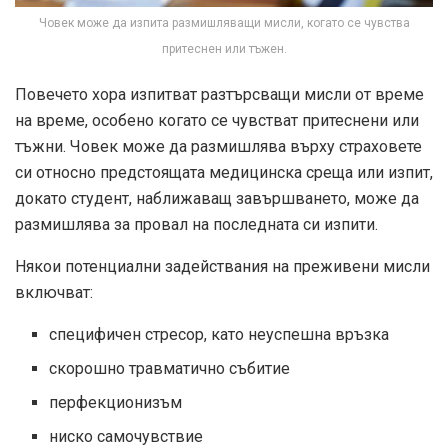
Човек може да изпита размишляващи мисли, когато се чувства
притеснен или тъжен.
Повечето хора изпитват разтърсващи мисли от време
на време, особено когато се чувстват притеснени или
тъжни. Човек може да размишлява върху страховете
си относно предстоящата медицинска среща или изпит,
докато студент, наближаващ завършването, може да
размишлява за провал на последната си изпити.
Някои потенциални задействания на преживени мисли
включват:
специфичен стресор, като неуспешна връзка
скорошно травматично събитие
перфекционизъм
ниско самочувствие