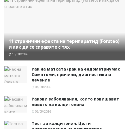
11 странични ефекта на терипаратид (Forsteo)
и как да се справяте с тях
10/08/2026
Рак на матката (рак на ендометриума):
Симптоми, причини, диагностика и
лечение
07/08/2026
Ракови заболявания, които повишават
нивото на калцитонина
06/08/2026
Тест за калцитонин: Цел и
интерпретация на резултатите