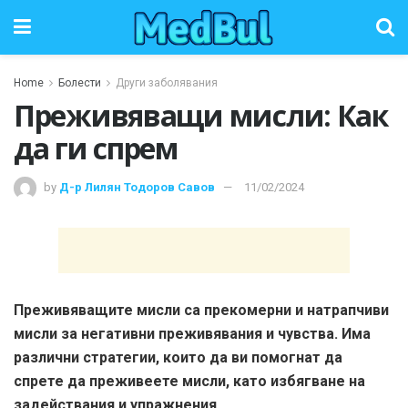
Home
Болести
Други заболявания
Преживяващи мисли: Как
да ги спрем
by
Д-р Лилян Тодоров Савов
11/02/2024
Преживяващите мисли са прекомерни и натрапчиви
мисли за негативни преживявания и чувства. Има
различни стратегии, които да ви помогнат да
спрете да преживеете мисли, като избягване на
задействания и упражнения.