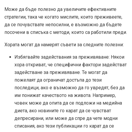
Може да бъде полезно да увеличите ефективните
стратегии, така че когато мислите, които преживеете,
да се почувствате непосилни, е възможно да бъдете
посочени в списъка с методи, които са работили преди.
Хората могат да намерят съвети за следните полезни:
Избягвайте задействания за преживяване: Някои
хора откриват, че специфични фактори задействат
задействане за преживяване. Те могат да
пожелаят да ограничат достъпа до тези
последици, ако е възможно да го увредят, без да
им понижат качеството на живота. Например,
човек може да опита да се подложи на медийна
диета, ако новините го карат да се чувстват
депресирани, или може да спре да чете модни
списания, ако тези публикации го карат да се