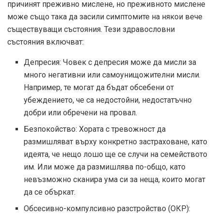
причинят преживно мислене, но преживното мислене
може също така да засили симптомите на някои вече
съществуващи състояния. Тези здравословни
състояния включват:
Депресия: Човек с депресия може да мисли за
много негативни или самоунищожителни мисли.
Например, те могат да бъдат обсебени от
убеждението, че са недостойни, недостатъчно
добри или обречени на провал.
Безпокойство: Хората с тревожност да
размишляват върху конкретно застраховане, като
идеята, че нещо лошо ще се случи на семейството
им. Или може да размишлява по-общо, като
невъзможно сканира ума си за неща, които могат
да се объркат.
Обсесивно-компулсивно разстройство (ОКР):