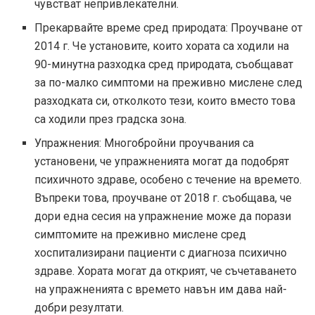
чувстват непривлекателни.
Прекарвайте време сред природата: Проучване от
2014 г. Че установите, които хората са ходили на
90-минутна разходка сред природата, съобщават
за по-малко симптоми на преживно мислене след
разходката си, отколкото тези, които вместо това
са ходили през градска зона.
Упражнения: Многобройни проучвания са
установени, че упражненията могат да подобрят
психичното здраве, особено с течение на времето.
Въпреки това, проучване от 2018 г. съобщава, че
дори една сесия на упражнение може да порази
симптомите на преживно мислене сред
хоспитализирани пациенти с диагноза психично
здраве. Хората могат да открият, че съчетаването
на упражненията с времето навън им дава най-
добри резултати.