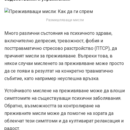
Размишляващи мисли
Много различни състояния на психичното здраве,
включително депресия, тревожност, фобия и
посттравматично стресово разстройство (ПТСР), да
причинят мисли за преживяване. Въпреки това, в
някои случаи мисленето за преживяване може просто
да се появи в резултат на конкретно травматично
събитие, като например неуспешна връзка.
Устойчивото мислене на преживяване може да влоши
симптомите на съществуващи психични заболявания.
Обратно, възможността за контролиране на
преживните мисли може да помогне на хората да
облекчат тези симптоми и да култивират релаксация и
радост.