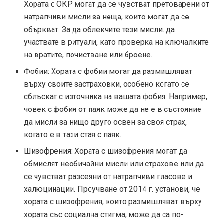
Хората с ОКР могат да се чувстват претоварени от
натрапчиви мисли за неща, които могат да се
объркват. За да облекчите тези мисли, да
участвате в ритуали, като проверка на ключалките
на вратите, почистване или броене.
Фобии: Хората с фобии могат да размишляват
върху своите застраховки, особено когато се
сблъскат с източника на вашата фобия. Например,
човек с фобия от паяк може да не е в състояние
да мисли за нищо друго освен за своя страх,
когато е в тази стая с паяк.
Шизофрения: Хората с шизофрения могат да
обмислят необичайни мисли или страхове или да
се чувстват разсеяни от натрапчиви гласове и
халюцинации. Проучване от 2014 г. установи, че
хората с шизофрения, които размишляват върху
хората със социална стигма, може да са по-