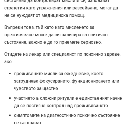
състояние да контролират мислите си, използват
стратегии като упражнения или разсейване, могат да
не се нуждаят от медицинска помощ.
Въпреки това, тъй като като мисленето за
преживяване може да сигнализира за психично
състояние, важно е да го приемете сериозно.
Отидете на лекар или специалист по психично здраве,
ако:
преживените мисли са ежедневие, което
затруднява фокусирането, функционирането или
чувството за щастие
участието в сложни ритуали е единственият начин
да се постигне контрол над преживяването
симптомите на диагностично психично състояние
се влошават