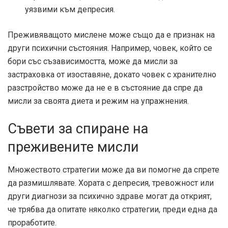
уязвими към депресия.
Преживяващото мислене може също да е признак на
други психични състояния. Например, човек, който се
бори със съзависимостта, може да мисли за
застраховка от изоставяне, докато човек с хранително
разстройство може да не е в състояние да спре да
мисли за своята диета и режим на упражнения.
Съвети за спиране на
преживените мисли
Множеството стратегии може да ви помогне да спрете
да размишлявате. Хората с депресия, тревожност или
други диагнози за психично здраве могат да открият,
че трябва да опитате няколко стратегии, преди една да
проработите.