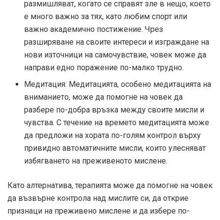
размишляват, когато се справят зле в нещо, което
е много важно за тях, като любим спорт или
важно академично постижение. Чрез
разширяване на своите интереси и изграждане на
нови източници на самочувствие, човек може да
направи едно поражение по-малко трудно.
Медитация: Медитацията, особено медитацията на
вниманието, може да помогне на човек да
разбере по-добра връзка между своите мисли и
чувства. С течение на времето медитацията може
да предложи на хората по-голям контрол върху
привидно автоматичните мисли, които улесняват
избягването на преживеното мислене.
Като алтернатива, терапията може да помогне на човек
да възвърне контрола над мислите си, да открие
признаци на преживено мислене и да избере по-