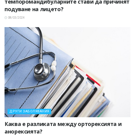
темпоромандибуларните стави да причинят
подуване на лицето?
08/03/2024
ДРУГИ ЗАБОЛЯВАНИЯ
Каква е разликата между орторексията и
анорексията?