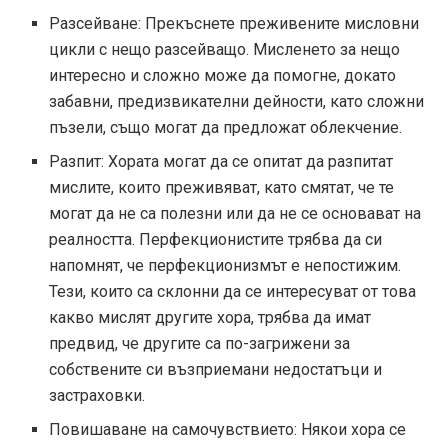
Разсейване: Прекъснете преживените мисловни
цикли с нещо разсейващо. Мисленето за нещо
интересно и сложно може да помогне, докато
забавни, предизвикателни дейности, като сложни
пъзели, също могат да предложат облекчение.
Разпит: Хората могат да се опитат да разпитат
мислите, които преживяват, като смятат, че те
могат да не са полезни или да не се основават на
реалността. Перфекционистите трябва да си
напомнят, че перфекционизмът е непостижим.
Тези, които са склонни да се интересуват от това
какво мислят другите хора, трябва да имат
предвид, че другите са по-загрижени за
собствените си възприемани недостатъци и
застраховки.
Повишаване на самочувствието: Някои хора се