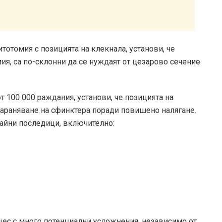
тотомия с позицията на клекнала, установи, че
мия, са по-склонни да се нуждаят от цезарово сечение
 100 000 раждания, установи, че позицията на
нараняване на сфинктера поради повишено налягане.
райни последици, включително:
цес с много потенциални усложнения, независимо от