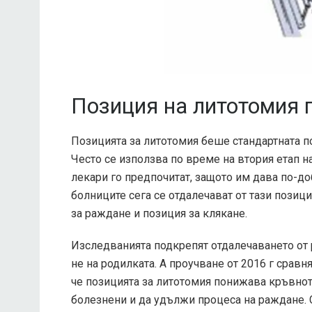
Позиция на литотомия 
Позицията за литотомия беше стандартната п
Често се използва по време на втория етап на
лекари го предпочитат, защото им дава по-доб
болниците сега се отдалечават от тази позици
за раждане и позиция за клякане.
Изследванията подкрепят отдалечаването от р
не на родилката. А
проучване от 2016 г
сравня
че позицията за литотомия понижава кръвнот
болезнени и да удължи процеса на раждане. Съ