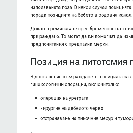
използваната поза. В някои случаи позицията
поради позицията на бебето в родовия канал.
Докато преминавате през бременността, гов
при раждане. Те могат да ви помогнат да изм
предпочитания с предпазни мерки.
Позиция на литотомия 
В допълнение към раждането, позицията за л
гинекологични операции, включително:
операция на уретрата
хирургия на дебелото черво
отстраняване на пикочния мехур и тумори