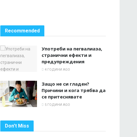
Recommended
Употреби на пегвалиаза,
странични ефекти и
предупреждения
4 ГОДИНИ AGO
Защо не си гладен?
Причини и кога трябва да
се притеснявате
5 ГОДИНИ AGO
Don't Miss