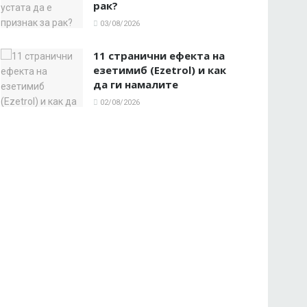
рак?
03/08/2026
11 странични ефекта на
езетимиб (Ezetrol) и как
да ги намалите
02/08/2026