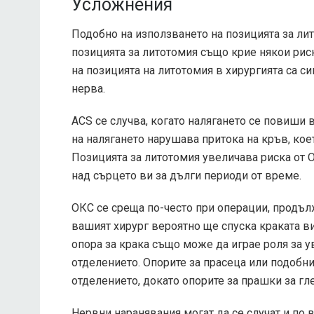
Усложнения
Подобно на използването на позицията за ли
позицията за литотомия също крие някои ри
на позицията на литотомия в хирургията са с
нерва.
ACS се случва, когато налягането се повиши 
на налягането нарушава притока на кръв, кое
Позицията за литотомия увеличава риска от 
над сърцето ви за дълги периоди от време.
ОКС се среща по-често при операции, продълж
вашият хирург вероятно ще спуска краката ви
опора за крака също може да играе роля за 
отделението. Опорите за прасеца или подобни
отделението, докато опорите за прашки за гле
Нервни наранявания могат да се случат и по 