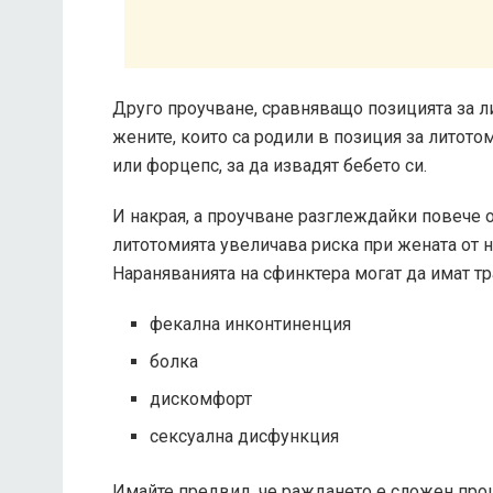
Друго проучване, сравняващо позицията за ли
жените, които са родили в позиция за литото
или форцепс, за да извадят бебето си.
И накрая, а
проучване
разглеждайки повече от
литотомията увеличава риска при жената от 
Нараняванията на сфинктера могат да имат т
фекална инконтиненция
болка
дискомфорт
сексуална дисфункция
Имайте предвид, че раждането е сложен про