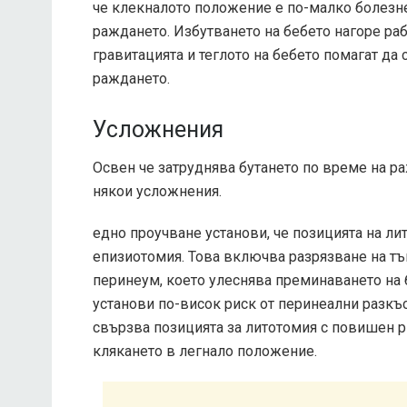
че клекналото положение е по-малко болезне
раждането. Избутването на бебето нагоре ра
гравитацията и теглото на бебето помагат да 
раждането.
Усложнения
Освен че затруднява бутането по време на ра
някои усложнения.
едно
проучване
установи, че позицията на ли
епизиотомия. Това включва разрязване на тъ
перинеум, което улеснява преминаването на 
установи по-висок риск от перинеални разкъ
свързва позицията за литотомия с повишен р
клякането в легнало положение.