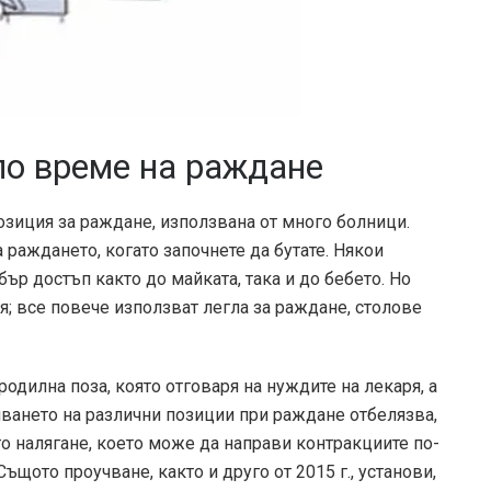
по време на раждане
озиция за раждане, използвана от много болници.
 раждането, когато започнете да бутате. Някои
ър достъп както до майката, така и до бебето. Но
я; все повече използват легла за раждане, столове
одилна поза, която отговаря на нуждите на лекаря, а
ването на различни позиции при раждане отбелязва,
о налягане, което може да направи контракциите по-
щото проучване, както и друго от 2015 г., установи,