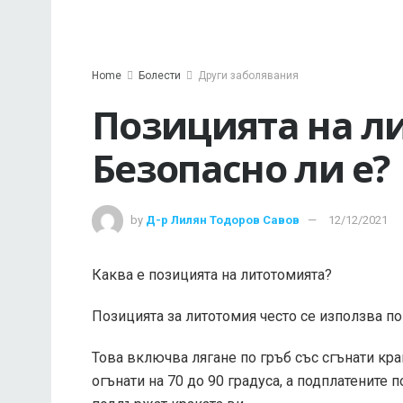
Home
Болести
Други заболявания
Позицията на л
Безопасно ли е?
by
Д-р Лилян Тодоров Савов
12/12/2021
Каква е позицията на литотомията?
Позицията за литотомия често се използва по
Това включва лягане по гръб със сгънати кра
огънати на 70 до 90 градуса, а подплатените 