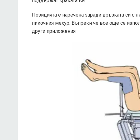
поддържат краката ви.
Позицията е наречена заради връзката си с л
пикочния мехур. Въпреки че все още се изпол
други приложения.