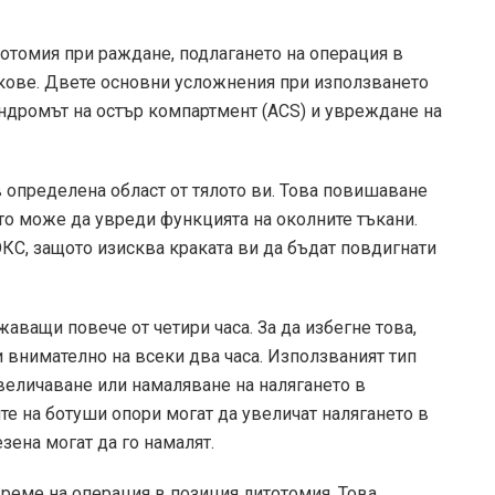
тотомия при раждане, подлагането на операция в
скове. Двете основни усложнения при използването
индромът на остър компартмент (ACS) и увреждане на
в определена област от тялото ви. Това повишаване
то може да увреди функцията на околните тъкани.
ОКС, защото изисква краката ви да бъдат повдигнати
аващи повече от четири часа. За да избегне това,
 внимателно на всеки два часа. Използваният тип
увеличаване или намаляване на налягането в
те на ботуши опори могат да увеличат налягането в
зена могат да го намалят.
време на операция в позиция литотомия. Това