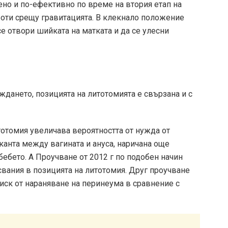
но и по-ефективно по време на втория етап на
боти срещу гравитацията. В клекнало положение
се отвори шийката на матката и да се улесни
ждането, позицията на литотомията е свързана и с
тотомия увеличава вероятността от нужда от
канта между вагината и ануса, наричана още
бебето. А
Проучване от 2012 г
по подобен начин
свания в позицията на литотомия. Друг
проучване
иск от нараняване на перинеума в сравнение с