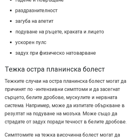
раздразнителност
загуба на апетит
подуване на ръцете, краката и лицето
ускорен пулс
задух при физическо натоварване
Тежка остра планинска болест
Тежките случаи на остра планинска болест могат да
причинят по -интензивни симптоми и да засегнат
сърцето, белите дробове, мускулите и нервната
система. Например, може да изпитате объркване в
резултат на подуване на мозъка. Може също да
страдате от задух поради течност в белите дробове.
Симптомите на тежка височинна болест могат да