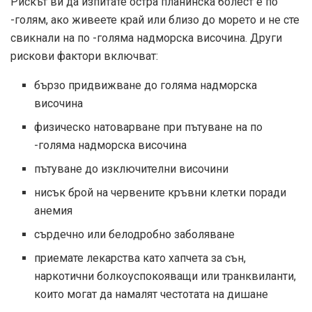
Рискът ви да изпитате остра планинска болест е по
-голям, ако живеете край или близо до морето и не сте
свикнали на по -голяма надморска височина. Други
рискови фактори включват:
бързо придвижване до голяма надморска
височина
физическо натоварване при пътуване на по
-голяма надморска височина
пътуване до изключителни височини
нисък брой на червените кръвни клетки поради
анемия
сърдечно или белодробно заболяване
приемате лекарства като хапчета за сън,
наркотични болкоуспокояващи или транквиланти,
които могат да намалят честотата на дишане