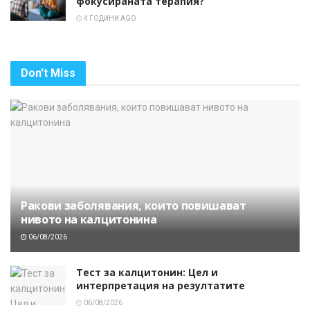
фокусираната терапия?
4 ГОДИНИ AGO
Don't Miss
Ракови заболявания, които повишават
нивото на калцитонина
06/08/2026
Тест за калцитонин: Цел и
интерпретация на резултатите
06/08/2026