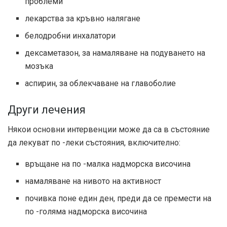
проблеми
лекарства за кръвно налягане
белодробни инхалатори
дексаметазон, за намаляване на подуването на
мозъка
аспирин, за облекчаване на главоболие
Други лечения
Някои основни интервенции може да са в състояние
да лекуват по -леки състояния, включително:
връщане на по -малка надморска височина
намаляване на нивото на активност
почивка поне един ден, преди да се премести на
по -голяма надморска височина