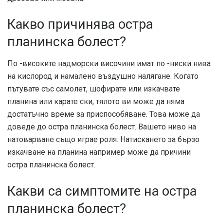
Какво причинява остра
планинска болест?
По -високите надморски височини имат по -ниски нива
на кислород и намалено въздушно налягане. Когато
пътувате със самолет, шофирате или изкачвате
планина или карате ски, тялото ви може да няма
достатъчно време за приспособяване. Това може да
доведе до остра планинска болест. Вашето ниво на
натоварване също играе роля. Натискането за бързо
изкачване на планина например може да причини
остра планинска болест.
Какви са симптомите на остра
планинска болест?