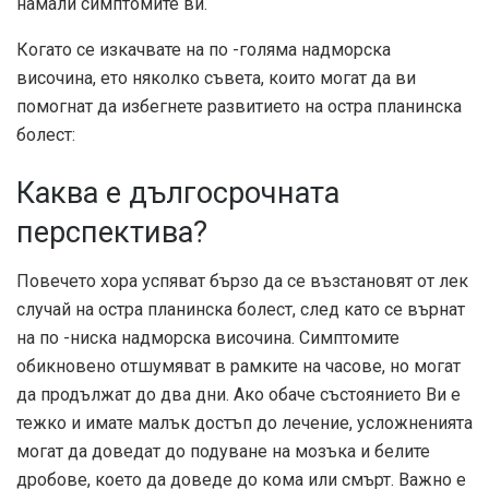
намали симптомите ви.
Когато се изкачвате на по -голяма надморска
височина, ето няколко съвета, които могат да ви
помогнат да избегнете развитието на остра планинска
болест:
Каква е дългосрочната
перспектива?
Повечето хора успяват бързо да се възстановят от лек
случай на остра планинска болест, след като се върнат
на по -ниска надморска височина. Симптомите
обикновено отшумяват в рамките на часове, но могат
да продължат до два дни. Ако обаче състоянието Ви е
тежко и имате малък достъп до лечение, усложненията
могат да доведат до подуване на мозъка и белите
дробове, което да доведе до кома или смърт. Важно е