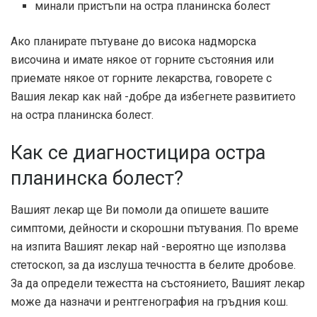
минали пристъпи на остра планинска болест
Ако планирате пътуване до висока надморска
височина и имате някое от горните състояния или
приемате някое от горните лекарства, говорете с
Вашия лекар как най -добре да избегнете развитието
на остра планинска болест.
Как се диагностицира остра
планинска болест?
Вашият лекар ще Ви помоли да опишете вашите
симптоми, дейности и скорошни пътувания. По време
на изпита Вашият лекар най -вероятно ще използва
стетоскоп, за да изслуша течността в белите дробове.
За да определи тежестта на състоянието, Вашият лекар
може да назначи и рентгенография на гръдния кош.