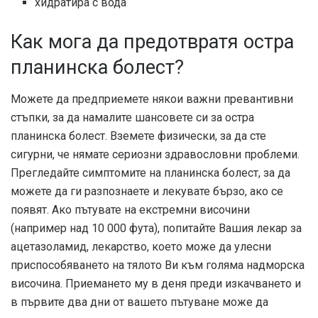
хидратира с вода
Как мога да предотвратя остра
планинска болест?
Можете да предприемете някои важни превантивни
стъпки, за да намалите шансовете си за остра
планинска болест. Вземете физически, за да сте
сигурни, че нямате сериозни здравословни проблеми.
Прегледайте симптомите на планинска болест, за да
можете да ги разпознаете и лекувате бързо, ако се
появят. Ако пътувате на екстремни височини
(например над 10 000 фута), попитайте Вашия лекар за
ацетазоламид, лекарство, което може да улесни
приспособяването на тялото Ви към голяма надморска
височина. Приемането му в деня преди изкачването и
в първите два дни от вашето пътуване може да