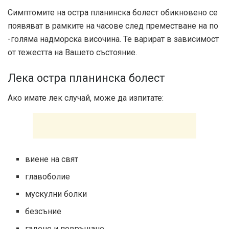
Симптомите на остра планинска болест обикновено се
появяват в рамките на часове след преместване на по
-голяма надморска височина. Те варират в зависимост
от тежестта на Вашето състояние.
Лека остра планинска болест
Ако имате лек случай, може да изпитате:
виене на свят
главоболие
мускулни болки
безсъние
гадене и повръщане