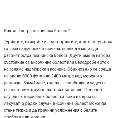
Какво е остра планинска болест?
Туристите, скиорите и авантюристите, които пътуват на
голяма надморска височина, понякога могат да
развият остра планинска болест. Други имена на това
състояние са височинна болест или белодробен оток
на голяма надморска височина. Обикновено се среща
на около 8000 фута или 2400 метра над морското
равнище. Замайване, гадене, главоболие и задух са
някои от симптомите на това състояние. Повечето
случаи на височинна болест са леки и бързо се
лекуват. В редки случаи височинна болест може да
стане тежка и да причини усложнения с белите
дробове или мозъка.