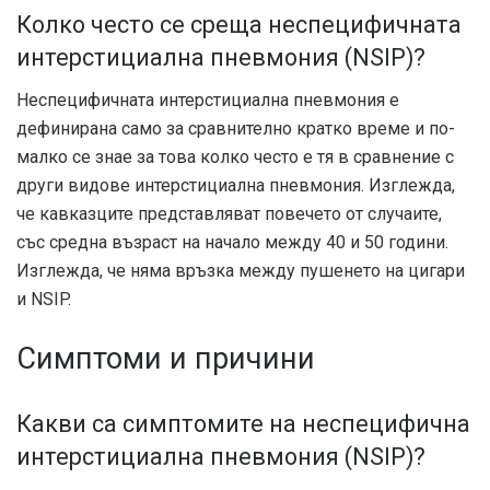
Колко често се среща неспецифичната
интерстициална пневмония (NSIP)?
Неспецифичната интерстициална пневмония е
дефинирана само за сравнително кратко време и по-
малко се знае за това колко често е тя в сравнение с
други видове интерстициална пневмония. Изглежда,
че кавказците представляват повечето от случаите,
със средна възраст на начало между 40 и 50 години.
Изглежда, че няма връзка между пушенето на цигари
и NSIP.
Симптоми и причини
Какви са симптомите на неспецифична
интерстициална пневмония (NSIP)?