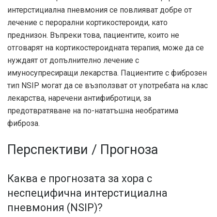
интерстициална пневмония се повлияват добре от
лечение с перорални кортикостероиди, като
преднизон. Въпреки това, пациентите, които не
отговарят на кортикостероидната терапия, може да се
нуждаят от допълнително лечение с
имуносупресиращи лекарства. Пациентите с фиброзен
тип NSIP могат да се възползват от употребата на клас
лекарства, наречени антифибротици, за
предотвратяване на по-нататъшна необратима
фиброза.
Перспективи / Прогноза
Каква е прогнозата за хора с
неспецифична интерстициална
пневмония (NSIP)?