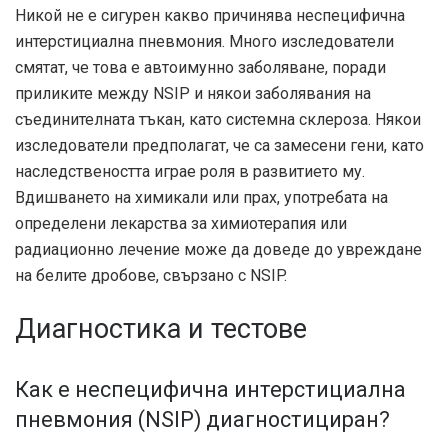
Никой не е сигурен какво причинява неспецифична
интерстициална пневмония. Много изследователи
смятат, че това е автоимунно заболяване, поради
приликите между NSIP и някои заболявания на
съединителната тъкан, като системна склероза. Някои
изследователи предполагат, че са замесени гени, като
наследствеността играе роля в развитието му.
Вдишването на химикали или прах, употребата на
определени лекарства за химиотерапия или
радиационно лечение може да доведе до увреждане
на белите дробове, свързано с NSIP.
Диагностика и тестове
Как е
неспецифична интерстициална
пневмония (NSIP)
диагностициран?