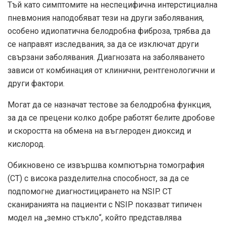
Тъй като симптомите на неспецифична интерстициална
пневмония наподобяват тези на други заболявания,
особено идиопатична белодробна фиброза, трябва да
се направят изследвания, за да се изключат други
свързани заболявания. Диагнозата на заболяването
зависи от комбинация от клинични, рентгенологични и
други фактори.
Могат да се назначат тестове за белодробна функция,
за да се прецени колко добре работят белите дробове
и скоростта на обмена на въглероден диоксид и
кислород.
Обикновено се извършва компютърна томография
(CT) с висока разделителна способност, за да се
подпомогне диагностицирането на NSIP. CT
сканиранията на пациенти с NSIP показват типичен
модел на „земно стъкло“, който представлява