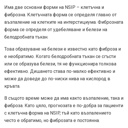
Има две основни форми на NSIP – клетъчна и
фиброзна. Клетъчната форма се определя главно от
възпаление на клетките на интерстициума. Фиброзната
форма се определя от удебеляване и белези на
белодробната тъкан.
Това образуване на белези е известно като фиброза и
е необратимо. Когато белодробната тъкан се сгъсти
или се образува белези, тя не функционира толкова
ефективно. Дишането става по-малко ефективно и
може да доведе до по-ниски нива на кислород в
кръвта.
В същото време може да има както възпаление, така и
фиброза. Като цяло, прогнозата е по-добра за пациенти
с клетъчна форма на NSIP, тъй като възпалението
често е обратимо, но фиброзата е постоянна.