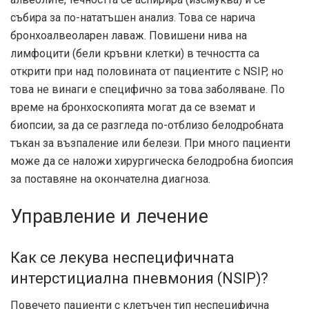
събира за по-нататъшен анализ. Това се нарича
бронхоалвеоларен лаваж. Повишени нива на
лимфоцити (бели кръвни клетки) в течността са
открити при над половината от пациентите с NSIP, но
това не винаги е специфично за това заболяване. По
време на бронхоскопията могат да се вземат и
биопсии, за да се разгледа по-отблизо белодробната
тъкан за възпаление или белези. При много пациенти
може да се наложи хирургическа белодробна биопсия
за поставяне на окончателна диагноза.
Управление и лечение
Как се лекува неспецифичната
интерстициална пневмония (NSIP)?
Повечето пациенти с клетъчен тип неспецифична