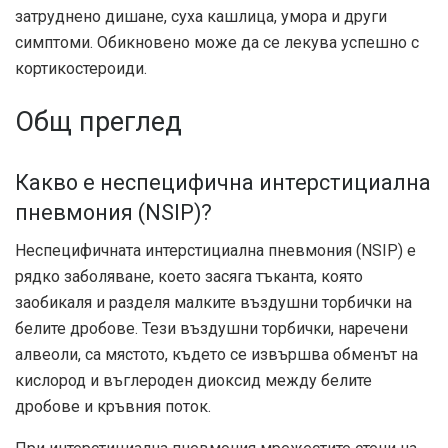
затруднено дишане, суха кашлица, умора и други
симптоми. Обикновено може да се лекува успешно с
кортикостероиди.
Общ преглед
Какво е неспецифична интерстициална
пневмония (NSIP)?
Неспецифичната интерстициална пневмония (NSIP) е
рядко заболяване, което засяга тъканта, която
заобикаля и разделя малките въздушни торбички на
белите дробове. Тези въздушни торбички, наречени
алвеоли, са мястото, където се извършва обменът на
кислород и въглероден диоксид между белите
дробове и кръвния поток.