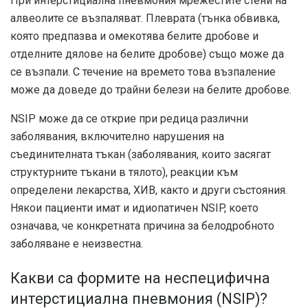
При интерстициална пневмония мрежестите стени на
алвеолите се възпаляват. Плеврата (тънка обвивка,
която предпазва и омекотява белите дробове и
отделните дялове на белите дробове) също може да
се възпали. С течение на времето това възпаление
може да доведе до трайни белези на белите дробове.
NSIP може да се открие при редица различни
заболявания, включително нарушения на
съединителната тъкан (заболявания, които засягат
структурните тъкани в тялото), реакции към
определени лекарства, ХИВ, както и други състояния.
Някои пациенти имат и идиопатичен NSIP, което
означава, че конкретната причина за белодробното
заболяване е неизвестна.
Какви са формите на неспецифична
интерстициална пневмония (NSIP)?