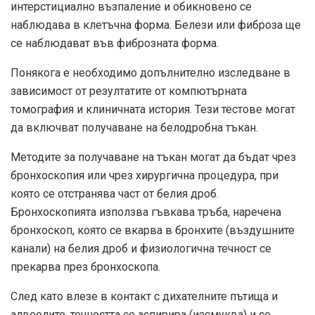
интерстициално възпаление и обикновено се
наблюдава в клетъчна форма. Белези или фиброза ще
се наблюдават във фиброзната форма.
Понякога е необходимо допълнително изследване в
зависимост от резултатите от компютърната
томография и клиничната история. Тези тестове могат
да включват получаване на белодробна тъкан.
Методите за получаване на тъкан могат да бъдат чрез
бронхоскопия или чрез хирургична процедура, при
която се отстранява част от белия дроб.
Бронхоскопията използва гъвкава тръба, наречена
бронхоскоп, която се вкарва в бронхите (въздушните
канали) на белия дроб и физиологична течност се
прекарва през бронхоскопа.
След като влезе в контакт с дихателните пътища и
алвеолите, течността се аспирира (изсмуква) и се