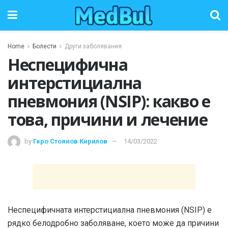
Home
Болести
Други заболявания
Неспецифична
интерстициална
пневмония (NSIP): какво е
това, причини и лечение
by
Геро Стоянов Кирилов
14/03/2022
Неспецифичната интерстициална пневмония (NSIP) е
рядко белодробно заболяване, което може да причини