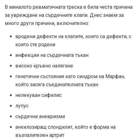
В миналото ревматичната треска е била честа причина
за увреждане на сърдечните клапи. Днес знаем за
много други причини, включително:
вродени дефекти на клапите, които са дефекти, с
които сте родени
инфекции на сърдечната тъкан
високо кръвно налягане
генетични състояния като синдром на Марфан,
който засяга съединителната тъкан
нелекуван сифилис
лупус
сърдечни аневризми
анкилозиращ спондилит, който е форма на
възпалителен артрит