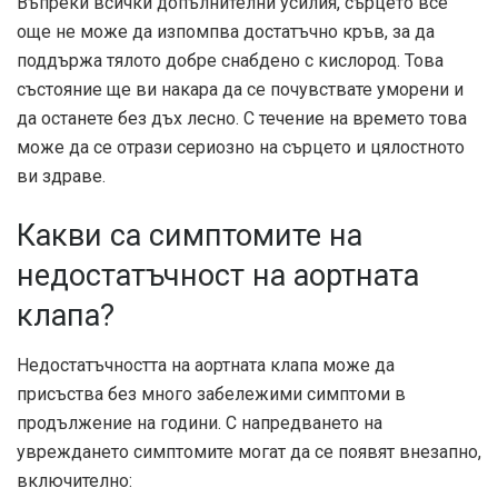
Въпреки всички допълнителни усилия, сърцето все
още не може да изпомпва достатъчно кръв, за да
поддържа тялото добре снабдено с кислород. Това
състояние ще ви накара да се почувствате уморени и
да останете без дъх лесно. С течение на времето това
може да се отрази сериозно на сърцето и цялостното
ви здраве.
Какви са симптомите на
недостатъчност на аортната
клапа?
Недостатъчността на аортната клапа може да
присъства без много забележими симптоми в
продължение на години. С напредването на
увреждането симптомите могат да се появят внезапно,
включително: