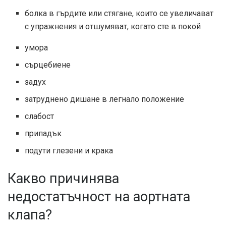
болка в гърдите или стягане, които се увеличават
с упражнения и отшумяват, когато сте в покой
умора
сърцебиене
задух
затруднено дишане в легнало положение
слабост
припадък
подути глезени и крака
Какво причинява
недостатъчност на аортната
клапа?