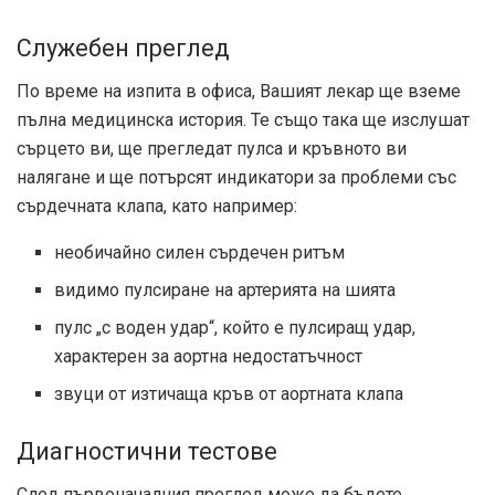
Служебен преглед
По време на изпита в офиса, Вашият лекар ще вземе
пълна медицинска история. Те също така ще изслушат
сърцето ви, ще прегледат пулса и кръвното ви
налягане и ще потърсят индикатори за проблеми със
сърдечната клапа, като например:
необичайно силен сърдечен ритъм
видимо пулсиране на артерията на шията
пулс „с воден удар“, който е пулсиращ удар,
характерен за аортна недостатъчност
звуци от изтичаща кръв от аортната клапа
Диагностични тестове
След първоначалния преглед може да бъдете