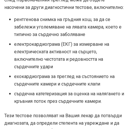
насочени за други диагностични тестове, включително:
рентгенова снимка на гръдния кош, за да се
забележи уголемяване на лявата камера, което е
типично за сърдечно заболяване
електрокардиограма (ЕКГ) за измерване на
електрическата активност на сърцето,
включително честотата и редовността на
сърдечните удари
ехокардиограма за преглед на състоянието на
сърдечните камери и сърдечните клапи
сърдечна катетеризация за оценка на налягането и
кръвния поток през сърдечните камери.
Тези тестове позволяват на Вашия лекар да потвърди
диагнозата, да определи степента на увреждане и да