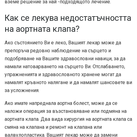
вземе решение за най -подходящото лечение.
Как се лекува недостатъчността
на аортната клапа?
Ако състоянието Ви е леко, Вашият лекар може да
препоръча редовно наблюдение на сърцето и
подобряване на Вашите здравословни навици, за да
намали натоварването на сърцето Ви. Отслабването,
упражненията и здравословното хранене могат да
намалят кръвното налягане и да намалят шансовете ви
за усложнения.
Ако имате напреднала аортна болест, може да се
наложи операция за възстановяване или подмяна на
аортната клапа. Два вида хирургия на аортната клапа са
смяна на клапана и ремонт на клапана или
валвулопластика. Вашият лекар може да замени