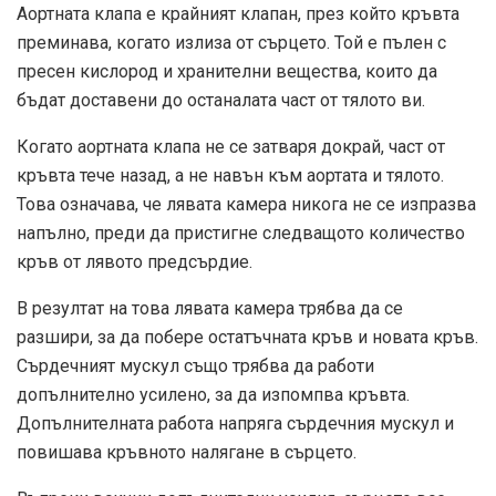
Аортната клапа е крайният клапан, през който кръвта
преминава, когато излиза от сърцето. Той е пълен с
пресен кислород и хранителни вещества, които да
бъдат доставени до останалата част от тялото ви.
Когато аортната клапа не се затваря докрай, част от
кръвта тече назад, а не навън към аортата и тялото.
Това означава, че лявата камера никога не се изпразва
напълно, преди да пристигне следващото количество
кръв от лявото предсърдие.
В резултат на това лявата камера трябва да се
разшири, за да побере остатъчната кръв и новата кръв.
Сърдечният мускул също трябва да работи
допълнително усилено, за да изпомпва кръвта.
Допълнителната работа напряга сърдечния мускул и
повишава кръвното налягане в сърцето.