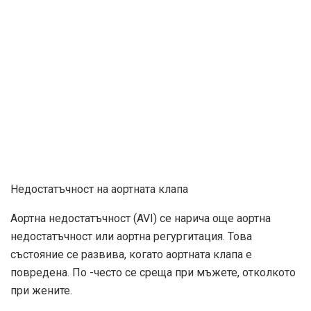
Недостатъчност на аортната клапа
Аортна недостатъчност (AVI) се нарича още аортна
недостатъчност или аортна регургитация. Това
състояние се развива, когато аортната клапа е
повредена. По -често се среща при мъжете, отколкото
при жените.