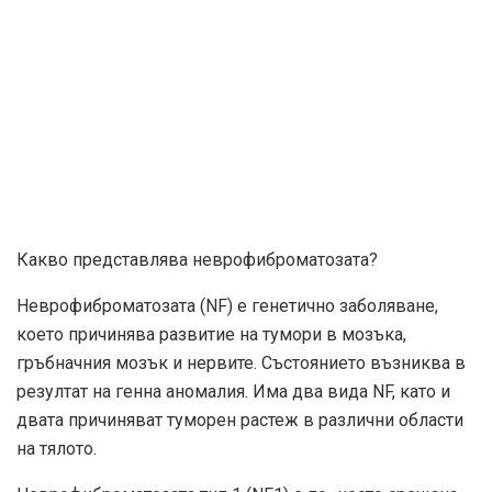
Какво представлява неврофиброматозата?
Неврофиброматозата (NF) е генетично заболяване,
което причинява развитие на тумори в мозъка,
гръбначния мозък и нервите. Състоянието възниква в
резултат на генна аномалия. Има два вида NF, като и
двата причиняват туморен растеж в различни области
на тялото.