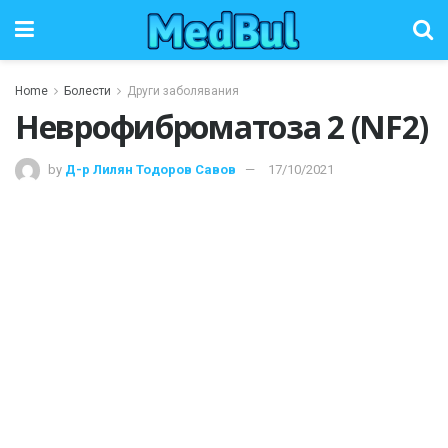
Home
Болести
Други заболявания
Неврофиброматоза 2 (NF2)
by
Д-р Лилян Тодоров Савов
17/10/2021