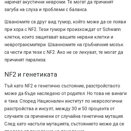
наричат ​​акустични невроми. Те могат да причинят
загуба на слуха и проблеми с баланса.
Шваномите са друг вид тумор, който може да се появи
при хора с NF2. Тези тумори произхождат от Schwann
клетки, които защитават вашите нервни клетки и
невротрансмитери. Шванномите на гръбначния мозък
са чести при тези с NF2. Ако не се лекуват, те могат да
причинят парализа.
NF2 и генетиката
Тъй като NF2 е генетично състояние, разстройството
може да бъде наследено от родител. Но това не винаги
е така. Според
Национален институт по неврологични
разстройства и инсулт
, между 30 и 50 процента от
случаите са причинени от случайна генетична мутация.
След като настъпи мутацията, състоянието може да се