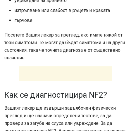
увреждане на зрението
изтръпване или слабост в ръцете и краката
гърчове
Посетете Вашия лекар за преглед, ако имате някой от
тези симптоми. Те могат да бъдат симптоми и на други
състояния, така че точната диагноза е от съществено
значение.
Как се диагностицира NF2?
Вашият лекар ще извърши задълбочен физически
преглед и ще назначи определени тестове, за да
провери за загуба на слуха или увреждане. За да
потвърди диагноза NF2, Вашият лекар може да поиска