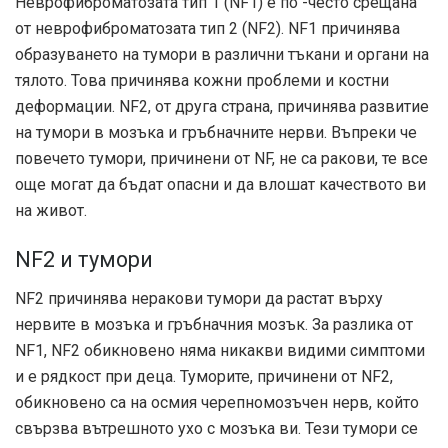
Неврофиброматозата тип 1 (NF1) е по -често срещана
от неврофиброматозата тип 2 (NF2). NF1 причинява
образуването на тумори в различни тъкани и органи на
тялото. Това причинява кожни проблеми и костни
деформации. NF2, от друга страна, причинява развитие
на тумори в мозъка и гръбначните нерви. Въпреки че
повечето тумори, причинени от NF, не са ракови, те все
още могат да бъдат опасни и да влошат качеството ви
на живот.
NF2 и тумори
NF2 причинява неракови тумори да растат върху
нервите в мозъка и гръбначния мозък. За разлика от
NF1, NF2 обикновено няма никакви видими симптоми
и е рядкост при деца. Туморите, причинени от NF2,
обикновено са на осмия черепномозъчен нерв, който
свързва вътрешното ухо с мозъка ви. Тези тумори се