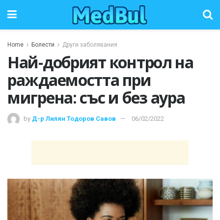
Home
Болести
Други заболявания
Най-добрият контрол на
раждаемостта при
мигрена: със и без аура
by
Д-р Лилян Тодоров Савов
06/02/2022