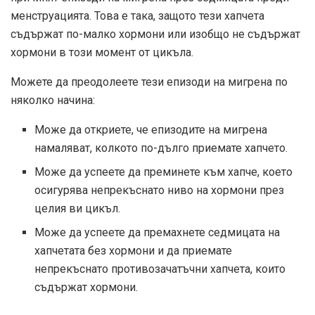
менструацията. Това е така, защото тези хапчета
съдържат по-малко хормони или изобщо не съдържат
хормони в този момент от цикъла.
Можете да преодолеете тези епизоди на мигрена по
няколко начина:
Може да откриете, че епизодите на мигрена
намаляват, колкото по-дълго приемате хапчето.
Може да успеете да преминете към хапче, което
осигурява непрекъснато ниво на хормони през
целия ви цикъл.
Може да успеете да премахнете седмицата на
хапчетата без хормони и да приемате
непрекъснато противозачатъчни хапчета, които
съдържат хормони.