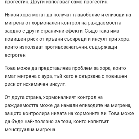
прогестин. Други използват само прогестин.
Някои хора могат да получат главоболие и епизоди на
мигрена от хормонален контрол на раждаемостта
заедно с други странични ефекти. Също така има
повишен риск от кръвни съсиреци и инсулт при хора,
които използват противозачатъчни, съдържащи
естроген.
Това може да представлява проблем за хора, които
имат мигрена с аура, тъй като е свързана с повишен
риск от исхемичен инсулт.
От друга страна, хормоналният контрол на
раждаемостта може да намали епизодите на мигрена,
защото контролира нивата на хормоните ви. Това може
да бъде най-полезно за тези, които изпитват
менструална мигрена.