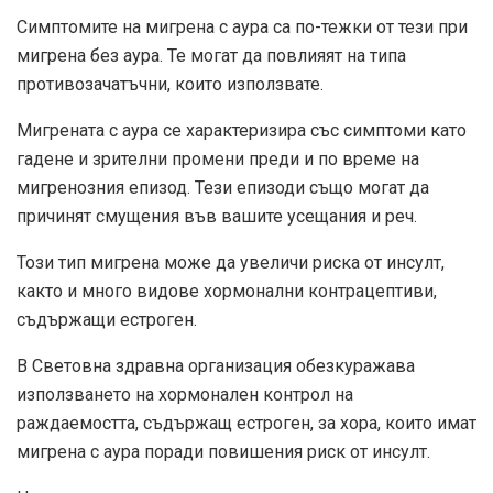
Симптомите на мигрена с аура са по-тежки от тези при
мигрена без аура. Те могат да повлияят на типа
противозачатъчни, които използвате.
Мигрената с аура се характеризира със симптоми като
гадене и зрителни промени преди и по време на
мигренозния епизод. Тези епизоди също могат да
причинят смущения във вашите усещания и реч.
Този тип мигрена може да увеличи риска от инсулт,
както и много видове хормонални контрацептиви,
съдържащи естроген.
В
Световна здравна организация
обезкуражава
използването на хормонален контрол на
раждаемостта, съдържащ естроген, за хора, които имат
мигрена с аура поради повишения риск от инсулт.