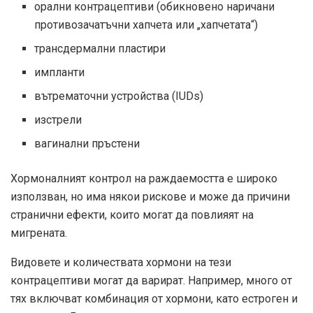
орални контрацептиви (обикновено наричани
противозачатъчни хапчета или „хапчетата“)
трансдермални пластири
импланти
вътрематочни устройства (IUDs)
изстрели
вагинални пръстени
Хормоналният контрол на раждаемостта е широко
използван, но има някои рискове и може да причини
странични ефекти, които могат да повлияят на
мигрената.
Видовете и количествата хормони на тези
контрацептиви могат да варират. Например, много от
тях включват комбинация от хормони, като естроген и