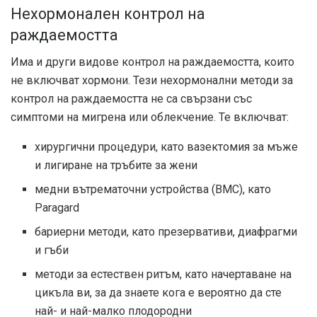
Нехормонален контрол на
раждаемостта
Има и други видове контрол на раждаемостта, които
не включват хормони. Тези нехормонални методи за
контрол на раждаемостта не са свързани със
симптоми на мигрена или облекчение. Те включват:
хирургични процедури, като вазектомия за мъже
и лигиране на тръбите за жени
медни вътрематочни устройства (ВМС), като
Paragard
бариерни методи, като презервативи, диафрагми
и гъби
методи за естествен ритъм, като начертаване на
цикъла ви, за да знаете кога е вероятно да сте
най- и най-малко плодородни