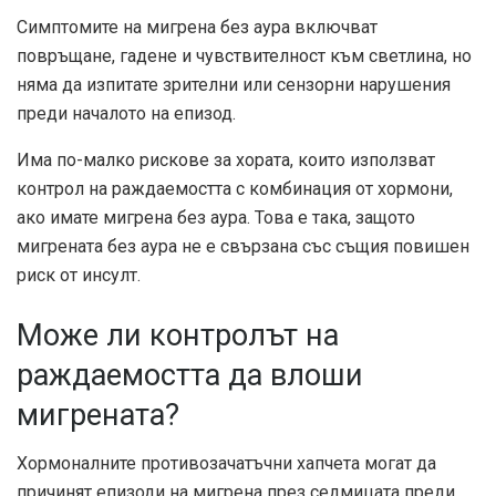
Симптомите на мигрена без аура включват
повръщане, гадене и чувствителност към светлина, но
няма да изпитате зрителни или сензорни нарушения
преди началото на епизод.
Има по-малко рискове за хората, които използват
контрол на раждаемостта с комбинация от хормони,
ако имате мигрена без аура. Това е така, защото
мигрената без аура не е свързана със същия повишен
риск от инсулт.
Може ли контролът на
раждаемостта да влоши
мигрената?
Хормоналните противозачатъчни хапчета могат да
причинят епизоди на мигрена през седмицата преди