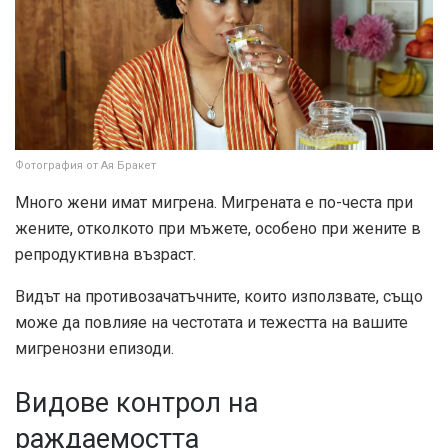
Фотография от Ая Бракет
Много жени имат мигрена. Мигрената е по-честа при
жените, отколкото при мъжете, особено при жените в
репродуктивна възраст.
Видът на противозачатъчните, които използвате, също
може да повлияе на честотата и тежестта на вашите
мигренозни епизоди.
Видове контрол на
раждаемостта