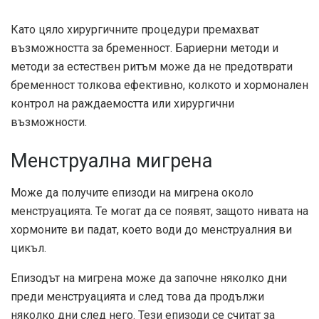
Като цяло хирургичните процедури премахват
възможността за бременност. Бариерни методи и
методи за естествен ритъм
може да не предотврати
бременност толкова ефективно, колкото и хормонален
контрол на раждаемостта или хирургични
възможности.
Менструална мигрена
Може да получите епизоди на мигрена около
менструацията. Те могат да се появят, защото нивата на
хормоните ви падат, което води до менструалния ви
цикъл.
Епизодът на мигрена може да започне няколко дни
преди менструацията и след това да продължи
няколко дни след него. Тези епизоди се считат за