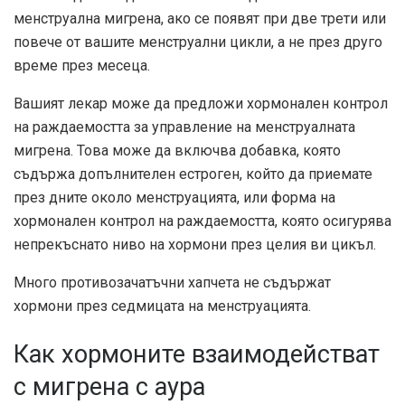
менструална мигрена, ако се появят при
две трети
или
повече от вашите менструални цикли, а не през друго
време през месеца.
Вашият лекар може да предложи хормонален контрол
на раждаемостта за управление на менструалната
мигрена. Това може да включва добавка, която
съдържа допълнителен естроген, който да приемате
през дните около менструацията, или форма на
хормонален контрол на раждаемостта, която осигурява
непрекъснато ниво на хормони през целия ви цикъл.
Много противозачатъчни хапчета не съдържат
хормони през седмицата на менструацията.
Как хормоните взаимодействат
с мигрена с аура