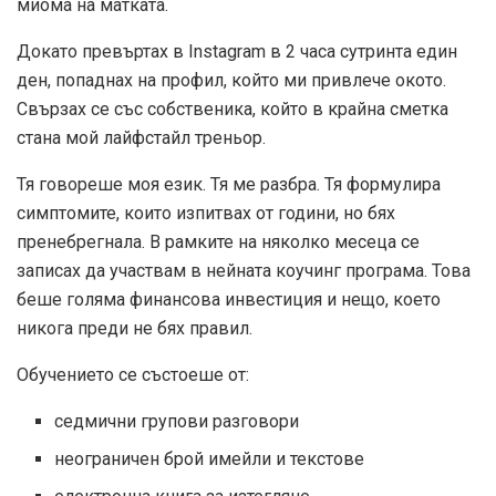
миома на матката.
Докато превъртах в Instagram в 2 часа сутринта един
ден, попаднах на профил, който ми привлече окото.
Свързах се със собственика, който в крайна сметка
стана мой лайфстайл треньор.
Тя говореше моя език. Тя ме разбра. Тя формулира
симптомите, които изпитвах от години, но бях
пренебрегнала. В рамките на няколко месеца се
записах да участвам в нейната коучинг програма. Това
беше голяма финансова инвестиция и нещо, което
никога преди не бях правил.
Обучението се състоеше от:
седмични групови разговори
неограничен брой имейли и текстове