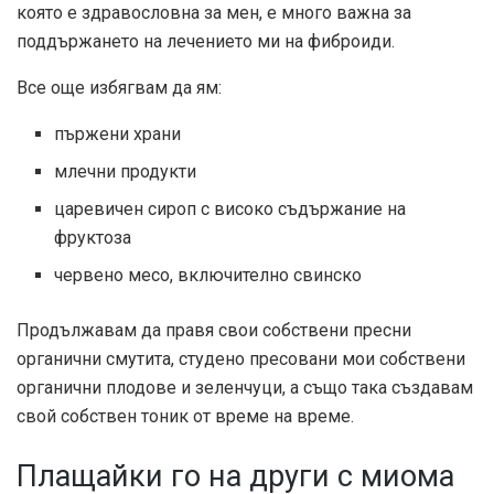
която е здравословна за мен, е много важна за
поддържането на лечението ми на фиброиди.
Все още избягвам да ям:
пържени храни
млечни продукти
царевичен сироп с високо съдържание на
фруктоза
червено месо, включително свинско
Продължавам да правя свои собствени пресни
органични смутита, студено пресовани мои собствени
органични плодове и зеленчуци, а също така създавам
свой собствен тоник от време на време.
Плащайки го на други с миома