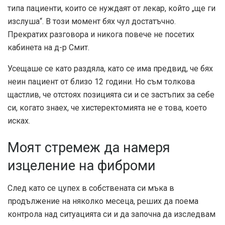
типа пациенти, които се нуждаят от лекар, който „ще ги
изслуша“. В този момент бях чул достатъчно.
Прекратих разговора и никога повече не посетих
кабинета на д-р Смит.
Усещаше се като раздяла, като се има предвид, че бях
неин пациент от близо 12 години. Но съм толкова
щастлив, че отстоях позицията си и се застъпих за себе
си, когато знаех, че хистеректомията не е това, което
исках.
Моят стремеж да намеря
изцеление на фиброми
След като се цупех в собствената си мъка в
продължение на няколко месеца, реших да поема
контрола над ситуацията си и да започна да изследвам