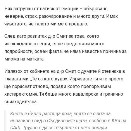
Бях затрупан от натиск от емоции – объркване,
неверие, страх, разочарование и много други. Имах
чувството, че тялото ми ме е предало.
След като разпитах д-р Смит за това, което
изглеждаше от еони, тя не предостави много
подробности, освен факта, че няма известна причина за
миома на матката.
Излязох от кабинета на д-р Смит с думите й отекнаха в
главата ми. „Те са като кудзу. Изрязвате ги и те просто
ще пораснат отново, поради което препоръчвам
хистеректомия. Тя беше много кавалерска и гранично
снизходителна.
Kudzu е бързо растяща лоза, която се счита за
инвазивен вид в Съединените щати, особено в Юга на
САЩ. Трудно е да се отървете от него поради