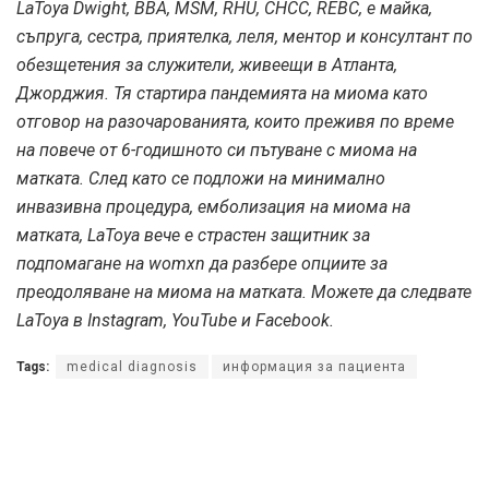
LaToya Dwight, BBA, MSM, RHU, CHCC, REBC, е майка,
съпруга, сестра, приятелка, леля, ментор и консултант по
обезщетения за служители, живеещи в Атланта,
Джорджия. Тя стартира пандемията на миома като
отговор на разочарованията, които преживя по време
на повече от 6-годишното си пътуване с миома на
матката. След като се подложи на минимално
инвазивна процедура, емболизация на миома на
матката, LaToya вече е страстен защитник за
подпомагане на womxn да разбере опциите за
преодоляване на миома на матката. Можете да следвате
LaToya в Instagram, YouTube и Facebook.
Tags:
medical diagnosis
информация за пациента