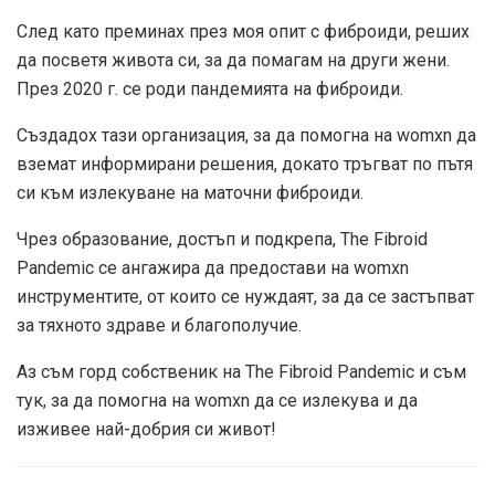
След като преминах през моя опит с фиброиди, реших
да посветя живота си, за да помагам на други жени.
През 2020 г. се роди пандемията на фиброиди.
Създадох тази организация, за да помогна на womxn да
вземат информирани решения, докато тръгват по пътя
си към излекуване на маточни фиброиди.
Чрез образование, достъп и подкрепа, The Fibroid
Pandemic се ангажира да предостави на womxn
инструментите, от които се нуждаят, за да се застъпват
за тяхното здраве и благополучие.
Аз съм горд собственик на The Fibroid Pandemic и съм
тук, за да помогна на womxn да се излекува и да
изживее най-добрия си живот!