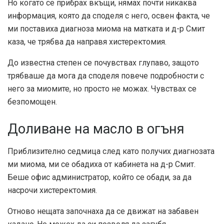
Но когато се прибрах вкъщи, нямах почти никаква
информация, която да споделя с него, освен факта, че
ми поставиха диагноза миома на матката и д-р Смит
каза, че трябва да направя хистеректомия.
До известна степен се почувствах глупаво, защото
трябваше да мога да споделя повече подробности с
него за миомите, но просто не можах. Чувствах се
безпомощен.
Доливане на масло в огъня
Приблизително седмица след като получих диагнозата
ми миома, ми се обадиха от кабинета на д-р Смит.
Беше офис администратор, който се обади, за да
насрочи хистеректомия.
Отново нещата започнаха да се движат на забавен