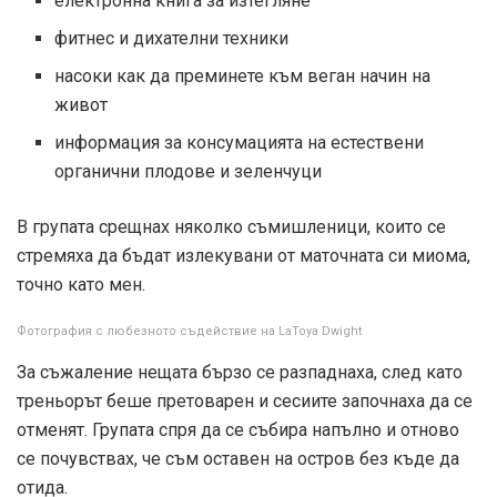
електронна книга за изтегляне
фитнес и дихателни техники
насоки как да преминете към веган начин на
живот
информация за консумацията на естествени
органични плодове и зеленчуци
В групата срещнах няколко съмишленици, които се
стремяха да бъдат излекувани от маточната си миома,
точно като мен.
Фотография с любезното съдействие на LaToya Dwight
За съжаление нещата бързо се разпаднаха, след като
треньорът беше претоварен и сесиите започнаха да се
отменят. Групата спря да се събира напълно и отново
се почувствах, че съм оставен на остров без къде да
отида.