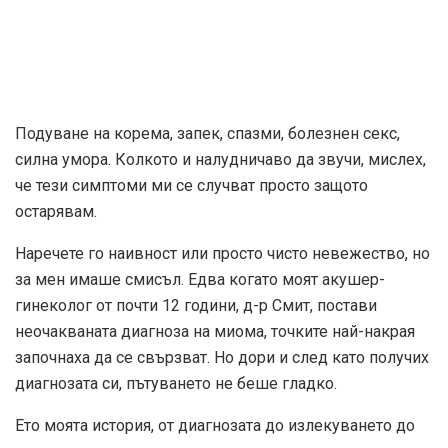
Подуване на корема, запек, спазми, болезнен секс,
силна умора. Колкото и налудничаво да звучи, мислех,
че тези симптоми ми се случват просто защото
остарявам.
Наречете го наивност или просто чисто невежество, но
за мен имаше смисъл. Едва когато моят акушер-
гинеколог от почти 12 години, д-р Смит, постави
неочакваната диагноза на миома, точките най-накрая
започнаха да се свързват. Но дори и след като получих
диагнозата си, пътуването не беше гладко.
Ето моята история, от диагнозата до излекуването до