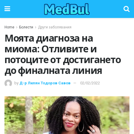
Home
Болести
Други заболявания
Моята диагноза на
миома: Отливите и
потоците от достигането
до финалната линия
by
Д-р Лилян Тодоров Савов
02/02/2022