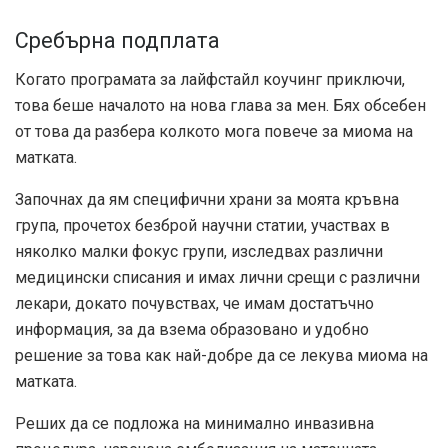
Сребърна подплата
Когато програмата за лайфстайл коучинг приключи,
това беше началото на нова глава за мен. Бях обсебен
от това да разбера колкото мога повече за миома на
матката.
Започнах да ям специфични храни за моята кръвна
група, прочетох безброй научни статии, участвах в
няколко малки фокус групи, изследвах различни
медицински списания и имах лични срещи с различни
лекари, докато почувствах, че имам достатъчно
информация, за да взема образовано и удобно
решение за това как най-добре да се лекува миома на
матката.
Реших да се подложа на минимално инвазивна