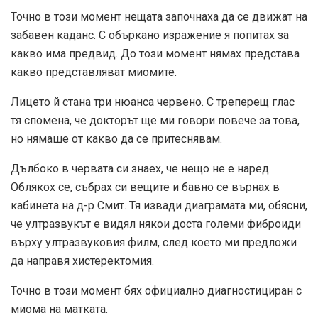
Точно в този момент нещата започнаха да се движат на
забавен каданс. С объркано изражение я попитах за
какво има предвид. До този момент нямах представа
какво представляват миомите.
Лицето й стана три нюанса червено. С треперещ глас
тя спомена, че докторът ще ми говори повече за това,
но нямаше от какво да се притеснявам.
Дълбоко в червата си знаех, че нещо не е наред.
Облякох се, събрах си вещите и бавно се върнах в
кабинета на д-р Смит. Тя извади диаграмата ми, обясни,
че ултразвукът е видял някои доста големи фиброиди
върху ултразвуковия филм, след което ми предложи
да направя хистеректомия.
Точно в този момент бях официално диагностициран с
миома на матката.