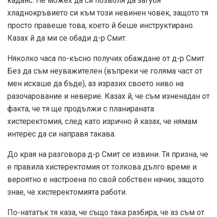
каданс. Не можех да си позволя да загубя
хладнокръвието си към този невинен човек, защото тя
просто правеше това, което й беше инструктирано.
Казах й да ми се обади д-р Смит.
Няколко часа по-късно получих обаждане от д-р Смит.
Без да съм неуважителен (въпреки че голяма част от
мен искаше да бъде), аз изразих своето ниво на
разочарование и неверие. Казах й, че съм изненадан от
факта, че тя ще продължи с планираната
хистеректомия, след като изрично й казах, че нямам
интерес да си направя такава.
До края на разговора д-р Смит се извини. Тя призна, че
е правила хистеректомия от толкова дълго време и
вероятно е настроена по свой собствен начин, защото
знае, че хистеректомията работи.
По-нататък тя каза, че също така разбира, че аз съм от