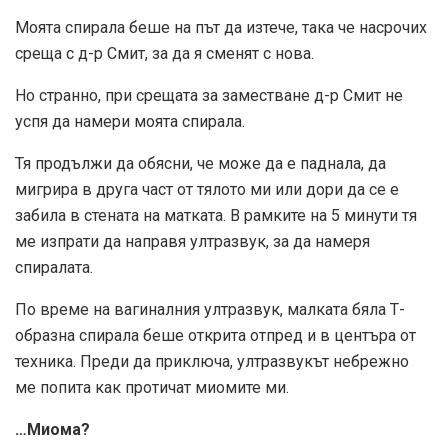
Моята спирала беше на път да изтече, така че насрочих
среща с д-р Смит, за да я сменят с нова.
Но странно, при срещата за заместване д-р Смит не
успя да намери моята спирала.
Тя продължи да обясни, че може да е паднала, да
мигрира в друга част от тялото ми или дори да се е
забила в стената на матката. В рамките на 5 минути тя
ме изпрати да направя ултразвук, за да намеря
спиралата.
По време на вагиналния ултразвук, малката бяла Т-
образна спирала беше открита отпред и в центъра от
техника. Преди да приключа, ултразвукът небрежно
ме попита как протичат миомите ми.
…Миома?