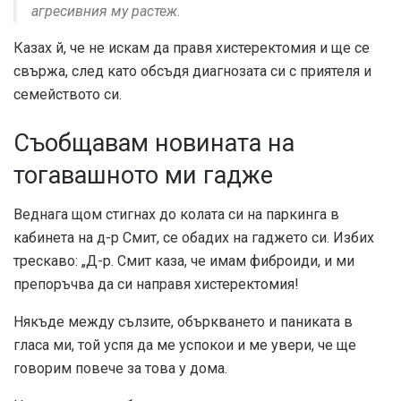
агресивния му растеж.
Казах й, че не искам да правя хистеректомия и ще се
свържа, след като обсъдя диагнозата си с приятеля и
семейството си.
Съобщавам новината на
тогавашното ми гадже
Веднага щом стигнах до колата си на паркинга в
кабинета на д-р Смит, се обадих на гаджето си. Избих
трескаво: „Д-р. Смит каза, че имам фиброиди, и ми
препоръчва да си направя хистеректомия!
Някъде между сълзите, объркването и паниката в
гласа ми, той успя да ме успокои и ме увери, че ще
говорим повече за това у дома.