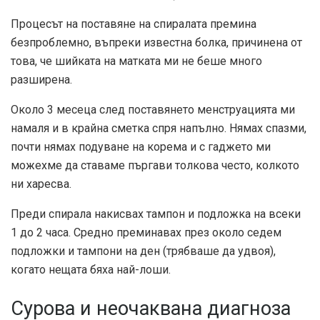
Процесът на поставяне на спиралата премина
безпроблемно, въпреки известна болка, причинена от
това, че шийката на матката ми не беше много
разширена.
Около 3 месеца след поставянето менструацията ми
намаля и в крайна сметка спря напълно. Нямах спазми,
почти нямах подуване на корема и с гаджето ми
можехме да ставаме пъргави толкова често, колкото
ни харесва.
Преди спирала накисвах тампон и подложка на всеки
1 до 2 часа. Средно преминавах през около седем
подложки и тампони на ден (трябваше да удвоя),
когато нещата бяха най-лоши.
Сурова и неочаквана диагноза