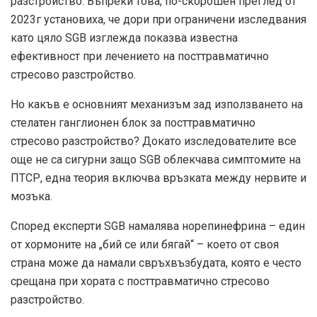
разстройство. Въпреки това, по-скорошен
преглед от
2023г
установиха, че дори при ограничени изследвания
като цяло SGB изглежда показва известна
ефективност при лечението на посттравматично
стресово разстройство.
Но какъв е основният механизъм зад използването на
стелатен ганглионен блок за посттравматично
стресово разстройство? Докато изследователите все
още не са сигурни защо SGB облекчава симптомите на
ПТСР,
една теория
включва връзката между нервите и
мозъка.
Според експерти SGB намалява норепинефрина – един
от хормоните на „бий се или бягай“ – което от своя
страна може да намали свръхвъзбудата, която е често
срещана при хората с посттравматично стресово
разстройство.