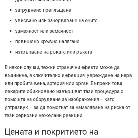
затруднено преглъщане
увисване или зачервяване на очите
замаяност или замаяност
повишено кръвно налягане
изтръпване на ръката или ръката
В някои случаи,
тежки странични ефекти
може да
възникне, включително инфекция, увреждане на нерв
или пробита вена, артерия или орган. Въпреки това
лекарите обикновено извършват тази процедура с
помощта на оборудване за изображения – като
ултразвук – за да помогнат за намаляване на риска от
тези сериозни нежелани реакции.
Цената и покритието на