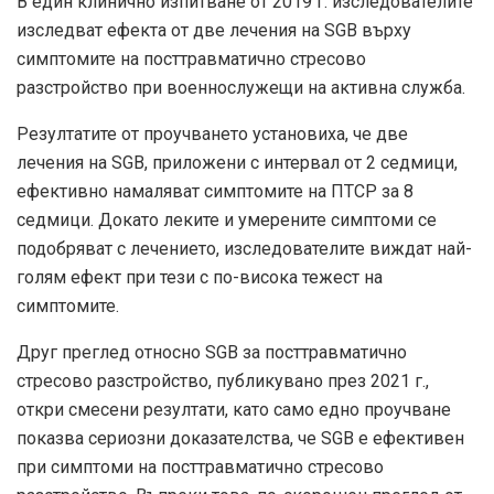
В един
клинично изпитване
от 2019 г. изследователите
изследват ефекта от две лечения на SGB върху
симптомите на посттравматично стресово
разстройство при военнослужещи на активна служба.
Резултатите от проучването установиха, че две
лечения на SGB, приложени с интервал от 2 седмици,
ефективно намаляват симптомите на ПТСР за 8
седмици. Докато леките и умерените симптоми се
подобряват с лечението, изследователите виждат най-
голям ефект при тези с по-висока тежест на
симптомите.
Друг преглед
относно SGB за посттравматично
стресово разстройство, публикувано през 2021 г.,
откри смесени резултати, като само едно проучване
показва сериозни доказателства, че SGB е ефективен
при симптоми на посттравматично стресово