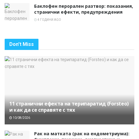
Баклофен перорален разтвор: показания,
странични ефекти, предупреждения
4 ГОДИНИ AGO
Don't Miss
11 странични ефекта на терипаратид (Forsteo)
и как да се справяте с тях
10/08/2026
Рак на матката (рак на ендометриума):