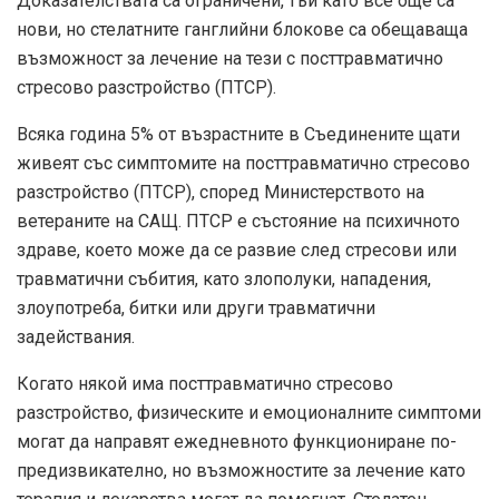
Доказателствата са ограничени, тъй като все още са
нови, но стелатните ганглийни блокове са обещаваща
възможност за лечение на тези с посттравматично
стресово разстройство (ПТСР).
Всяка година 5% от възрастните в Съединените щати
живеят със симптомите на посттравматично стресово
разстройство (ПТСР), според Министерството на
ветераните на САЩ. ПТСР е състояние на психичното
здраве, което може да се развие след стресови или
травматични събития, като злополуки, нападения,
злоупотреба, битки или други травматични
задействания.
Когато някой има посттравматично стресово
разстройство, физическите и емоционалните симптоми
могат да направят ежедневното функциониране по-
предизвикателно, но възможностите за лечение като