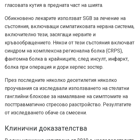
гласовата кутия в предната част на шията.
Обикновено лекарите използват SGB за лечение на
състояния, включващи симпатиковата нервна система,
включително тези, засягащи нервите и
кръвообращението. Някои от тези състояния включват
синдром на комплексна регионална болка (CRPS),
фантомна болка в крайниците, след инсулт, инфаркт,
болка при операция и дори херпес зостер.
През последните няколко десетилетия няколко
проучвания са изследвали използването на стелатни
ганглийни блокове за намаляване на симптомите на
посттравматично стресово разстройство. Резултатите
от изследването обаче са смесени.
Клинични доказателства