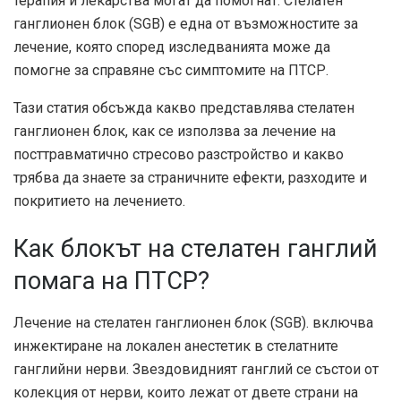
терапия и лекарства могат да помогнат. Стелатен
ганглионен блок (SGB) е една от възможностите за
лечение, която според изследванията може да
помогне за справяне със симптомите на ПТСР.
Тази статия обсъжда какво представлява стелатен
ганглионен блок, как се използва за лечение на
посттравматично стресово разстройство и какво
трябва да знаете за страничните ефекти, разходите и
покритието на лечението.
Как блокът на стелатен ганглий
помага на ПТСР?
Лечение на стелатен ганглионен блок (SGB).
включва
инжектиране на локален анестетик в стелатните
ганглийни нерви. Звездовидният ганглий се състои от
колекция от нерви, които лежат от двете страни на