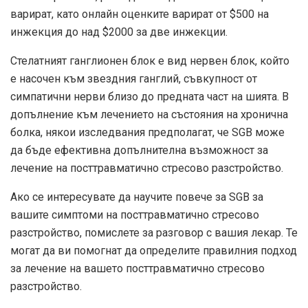
варират, като онлайн оценките варират
от $500
на
инжекция до
над $2000
за две инжекции.
Стелатният ганглионен блок е вид нервен блок, който
е насочен към звездния ганглий, съвкупност от
симпатични нерви близо до предната част на шията. В
допълнение към лечението на състояния на хронична
болка, някои изследвания предполагат, че SGB може
да бъде ефективна допълнителна възможност за
лечение на посттравматично стресово разстройство.
Ако се интересувате да научите повече за SGB за
вашите симптоми на посттравматично стресово
разстройство, помислете за разговор с вашия лекар. Те
могат да ви помогнат да определите правилния подход
за лечение на вашето посттравматично стресово
разстройство.