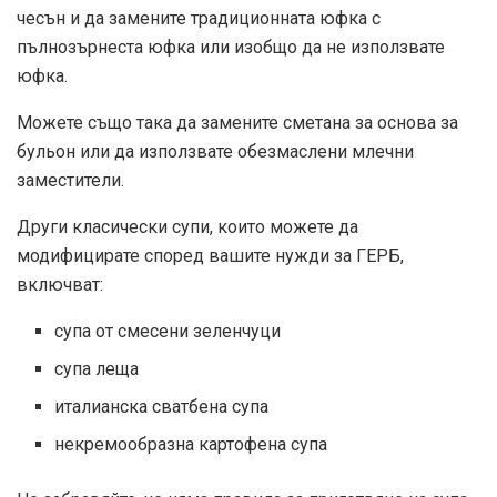
чесън и да замените традиционната юфка с
пълнозърнеста юфка или изобщо да не използвате
юфка.
Можете също така да замените сметана за основа за
бульон или да използвате обезмаслени млечни
заместители.
Други класически супи, които можете да
модифицирате според вашите нужди за ГЕРБ,
включват:
супа от смесени зеленчуци
супа леща
италианска сватбена супа
некремообразна картофена супа