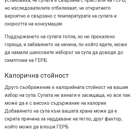
установиха, че супата е свързана с пристъпи на ГЕРБ,
но изследователите отбелязват, че откритието
вероятно е свързано с температурата на супата и
скоростта на консумация.
Поддържането на супата топла, но не прекалено
гореща, и забавянето на начина, по който ядете, може
да намали шансовете изборът на супа да доведе до
симптоми на ГЕРБ.
Калорична стойност
Друго съображение е калорийната стойност на вашия
избор на супа. Супата не винаги е засищаща, но все пак
може да е с високо съдържание на калории.
Добавянето на супа към вашата храна може да е
скрита причина за наддаване на тегло, друг фактор,
който може да влоши ГЕРБ.