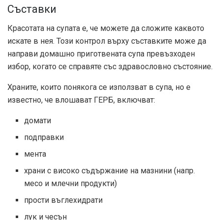
Съставки
Красотата на супата е, че можете да сложите каквото
искате в нея. Този контрол върху съставките може да
направи домашно приготвената супа превъзходен
избор, когато се справяте със здравословно състояние.
Храните, които понякога се използват в супа, но е
известно, че влошават ГЕРБ, включват:
домати
подправки
мента
храни с високо съдържание на мазнини (напр.
месо и млечни продукти)
прости въглехидрати
лук и чесън