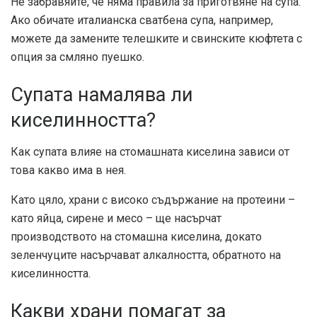
Не забравяйте, че няма правила за приготвяне на супа.
Ако обичате италианска сватбена супа, например,
можете да замените телешките и свинските кюфтета с
опция за смляно пуешко.
Супата намалява ли
киселинността?
Как супата влияе на стомашната киселина зависи от
това какво има в нея.
Като цяло, храни с високо съдържание на протеини –
като яйца, сирене и месо – ще насърчат
производството на стомашна киселина, докато
зеленчуците насърчават алкалността, обратното на
киселинността.
Какви храни помагат за