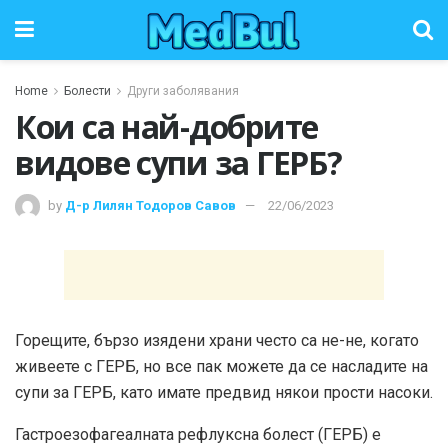
Home
Болести
Други заболявания
Кои са най-добрите
видове супи за ГЕРБ?
by
Д-р Лилян Тодоров Савов
22/06/2023
Горещите, бързо изядени храни често са не-не, когато
живеете с ГЕРБ, но все пак можете да се насладите на
супи за ГЕРБ, като имате предвид някои прости насоки.
Гастроезофагеалната рефлуксна болест (ГЕРБ) е