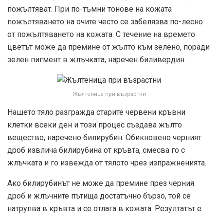
пожълтяват. При по-тъмни тонове на кожата
пожълтяването на очите често се забелязва по-лесно
от пожълтяването на кожата. С течение на времето
цветът може да премине от жълто към зелено, поради
зелен пигмент в жлъчката, наречен биливердин.
Жълтеница при възрастни
Нашето тяло разгражда старите червени кръвни
клетки всеки ден и този процес създава жълто
вещество, наречено билирубин. Обикновено черният
дроб извлича билирубина от кръвта, смесва го с
жлъчката и го извежда от тялото чрез изпражненията.
Ако билирубинът не може да премине през черния
дроб и жлъчните пътища достатъчно бързо, той се
натрупва в кръвта и се отлага в кожата. Резултатът е