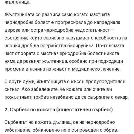
жълтеница.
Жълтеницата се развива само когато мастната
чернодробна болест е прогресирала до напреднала
цироза или остра чернодробна недостатъчност —
състояния, които сериозно нарушават способността на
черния дроб да преработва билирубина. По-голямата
част от хората с мастна чернодробна болест никога
няма да развият жълтеница, особено при подходящи
промени в начина на живот и медицинско лечение.
С други думи, жълтеницата е късен предупредителен
сигнал. Ако забележите, че кожата или очите ви
пожълтяват, трябва незабавно да се свържете с лекар.
2. Сърбеж по кожата (холестатичен сърбеж)
Сърбежът на кожата, дължащ се на чернодробно
заболяване, обикновено не е съпроводен с обрив.