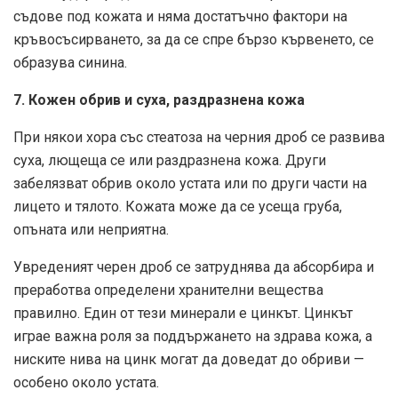
съдове под кожата и няма достатъчно фактори на
кръвосъсирването, за да се спре бързо кървенето, се
образува синина.
7. Кожен обрив и суха, раздразнена кожа
При някои хора със стеатоза на черния дроб се развива
суха, лющеща се или раздразнена кожа. Други
забелязват обрив около устата или по други части на
лицето и тялото. Кожата може да се усеща груба,
опъната или неприятна.
Увреденият черен дроб се затруднява да абсорбира и
преработва определени хранителни вещества
правилно. Един от тези минерали е цинкът. Цинкът
играе важна роля за поддържането на здрава кожа, а
ниските нива на цинк могат да доведат до обриви —
особено около устата.