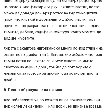
ниво на циркулиращия инсулин активира рецепторите
на растежните фактори върху кожните клетки, което
може да доведе до бърз растеж на кератиноцитите
(кожните клетки) и дермалните фибропласти. Това
прекомерно разрастване на кожните клетки създава
тъмната, дебела, кадифена текстура, която можете да
видите и усетите.
Хората с акантоза нигриканс са много по-податливи на
развитие на диабет тип 2. Затова, ако забележите тези
тъмни петна по кожата си и вече знаете, че имате
стеатоза на черния дроб, трябва да поговорите с
лекаря си за тестове за инсулинова резистентност и
диабет.
6. Лесно образуване на синини
Ако забележите, че по кожата ви се появяват синини
дори след леки удари — или дори без никаква травма,