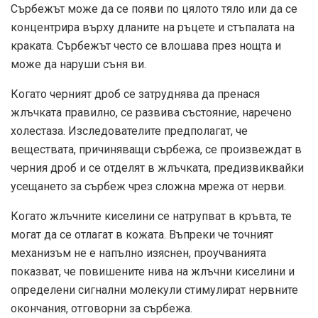
Сърбежът може да се появи по цялото тяло или да се
концентрира върху дланите на ръцете и стъпалата на
краката. Сърбежът често се влошава през нощта и
може да наруши съня ви.
Когато черният дроб се затруднява да пренася
жлъчката правилно, се развива състояние, наречено
холестаза. Изследователите предполагат, че
веществата, причиняващи сърбежа, се произвеждат в
черния дроб и се отделят в жлъчката, предизвиквайки
усещането за сърбеж чрез сложна мрежа от нерви.
Когато жлъчните киселини се натрупват в кръвта, те
могат да се отлагат в кожата. Въпреки че точният
механизъм не е напълно изяснен, проучванията
показват, че повишените нива на жлъчни киселини и
определени сигнални молекули стимулират нервните
окончания, отговорни за сърбежа.