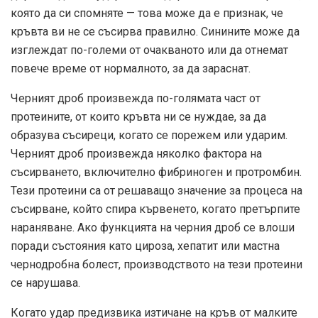
която да си спомняте — това може да е признак, че
кръвта ви не се съсирва правилно. Синините може да
изглеждат по-големи от очакваното или да отнемат
повече време от нормалното, за да зараснат.
Черният дроб произвежда по-голямата част от
протеините, от които кръвта ни се нуждае, за да
образува съсиреци, когато се порежем или ударим.
Черният дроб произвежда няколко фактора на
съсирването, включително фибриноген и протромбин.
Тези протеини са от решаващо значение за процеса на
съсирване, който спира кървенето, когато претърпите
нараняване. Ако функцията на черния дроб се влоши
поради състояния като цироза, хепатит или мастна
чернодробна болест, производството на тези протеини
се нарушава.
Когато удар предизвика изтичане на кръв от малките