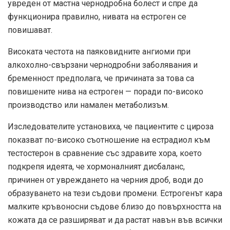
увреден от мастна чернодробна болест и спре да
функционира правилно, нивата на естроген се
повишават.
Високата честота на паяковидните ангиоми при
алкохолно-свързани чернодробни заболявания и
бременност предполага, че причината за това са
повишените нива на естроген — поради по-високо
производство или намален метаболизъм.
Изследователите установиха, че пациентите с цироза
показват по-високо съотношение на естрадиол към
тестостерон в сравнение със здравите хора, което
подкрепя идеята, че хормоналният дисбаланс,
причинен от увреждането на черния дроб, води до
образуването на тези съдови промени. Естрогенът кара
малките кръвоносни съдове близо до повърхността на
кожата да се разширяват и да растат навън във всички