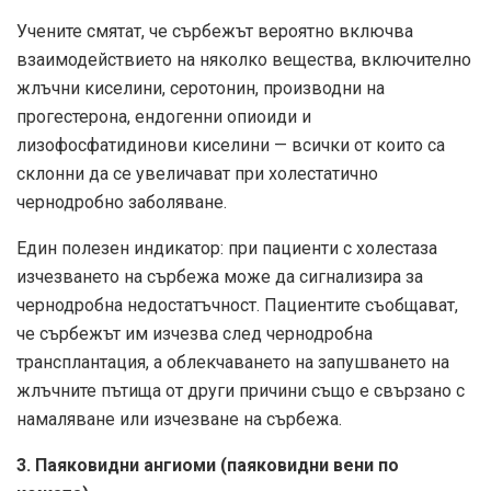
Учените смятат, че сърбежът вероятно включва
взаимодействието на няколко вещества, включително
жлъчни киселини, серотонин, производни на
прогестерона, ендогенни опиоиди и
лизофосфатидинови киселини — всички от които са
склонни да се увеличават при холестатично
чернодробно заболяване.
Един полезен индикатор: при пациенти с холестаза
изчезването на сърбежа може да сигнализира за
чернодробна недостатъчност. Пациентите съобщават,
че сърбежът им изчезва след чернодробна
трансплантация, а облекчаването на запушването на
жлъчните пътища от други причини също е свързано с
намаляване или изчезване на сърбежа.
3. Паяковидни ангиоми (паяковидни вени по