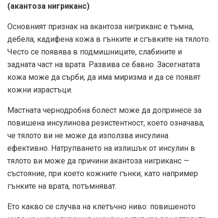
(акантоза нигриканс)
Основният признак на акантоза нигриканс е тъмна,
дебела, кадифена кожа в гънките и сгъвките на тялото.
Често се появява в подмишниците, слабините и
задната част на врата. Развива се бавно. Засегнатата
кожа може да сърби, да има миризма и да се появят
кожни израстъци.
Мастната чернодробна болест може да допринесе за
повишена инсулинова резистентност, което означава,
че тялото ви не може да използва инсулина
ефективно. Натрупването на излишък от инсулин в
тялото ви може да причини акантоза нигриканс —
състояние, при което кожните гънки, като например
гънките на врата, потъмняват.
Ето какво се случва на клетъчно ниво: повишеното