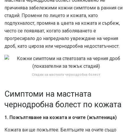
Мастната чернодробна болест обикновено не
причинява забележими кожни симптоми в ранния си
стадий. Промени по лицето и кожата, като
подпухналост, промяна в цвета на кожата и сърбеж,
често се появяват, когато заболяването е
прогресирало до напреднало увреждане на черния
дроб, като цироза или чернодробна недостатъчност.
Стадии на мастната чернодробна болест
Симптоми на мастната
чернодробна болест по кожата
1. Пожълтяване на кожата и очите (жълтеница)
Кожата ви ще пожълтее. Белтъците на очите също