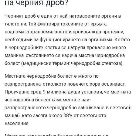
на черния дроб?
Черният дроб е един от най-натоварените органи в
тялото ни. Той филтрира токсините от кръвта,
подпомага храносмилането и произвежда протеини,
необходими за функционирането на организма. Когато
в чернодробните клетки се натрупа прекалено много
мазнина, състоянието се нарича мастна чернодробна
болест (медицински термин: чернодробна стеатоза).
Мастната чернодробна болест е много по-
разпространена, отколкото повечето хора осъзнават.
Проучване сред 9 милиона души установи, че мастната
чернодробна болест в момента е най-
разпространеното чернодробно заболяване в световен
мащаб, като засяга около 38% от световното
население.