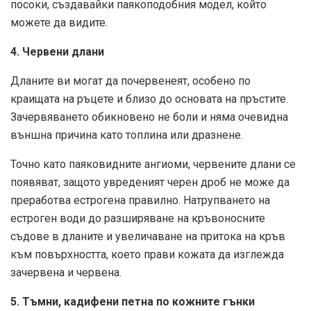
посоки, създавайки паякоподобния модел, който
можете да видите.
4. Червени длани
Дланите ви могат да почервенеят, особено по
краищата на ръцете и близо до основата на пръстите.
Зачервяването обикновено не боли и няма очевидна
външна причина като топлина или дразнене.
Точно като паяковидните ангиоми, червените длани се
появяват, защото увреденият черен дроб не може да
преработва естрогена правилно. Натрупването на
естроген води до разширяване на кръвоносните
съдове в дланите и увеличаване на притока на кръв
към повърхността, което прави кожата да изглежда
зачервена и червена.
5. Тъмни, кадифени петна по кожните гънки