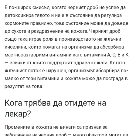
В по-широк смисъл, когато черният дроб не успее да
детоксикира тялото и не е в състояние да регулира
хормоните правилно, това състояние може да доведе
до сухота и раздразнение на кожата. Черният дроб
също така играе роля в производството на жлъчни
киселини, които помагат на организма да абсорбира
мастноразтворими витамини като витамини А, D, Е и К
— всички от които поддържат здрава кожата. Когато
жлъчният поток е нарушен, организмът абсорбира по-
малко от тези витамини и кожата може да пострада в
резултат на това.
Кога трябва да отидете на
лекар?
Промените в кожата не винаги са признак за
заболяване на черния дроб — много фактори могат да