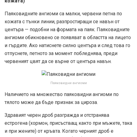
кожата)
Паяковидните ангиоми са малки, червени петна по
кожата с тънки линии, разпростиращи се навън от
центъра — подобни на формата на паяк. Паяковидните
ангиоми обикновено се появяват в областта на лицето
и гърдите. Ако натиснете силно центъра и след това го
отпуснете, петното за момент побледнява, преди
червеният цвят да се върне от центъра навън.
Паяковидни ангиоми
Наличието на множество паяковидни ангиоми по
тялото може да бъде признак за цироза.
Здравият черен дроб разгражда и отстранява
естрогена (хормон, присъстващ както при мъжете, така
и при жените) от кръвта. Когато черният дроб е