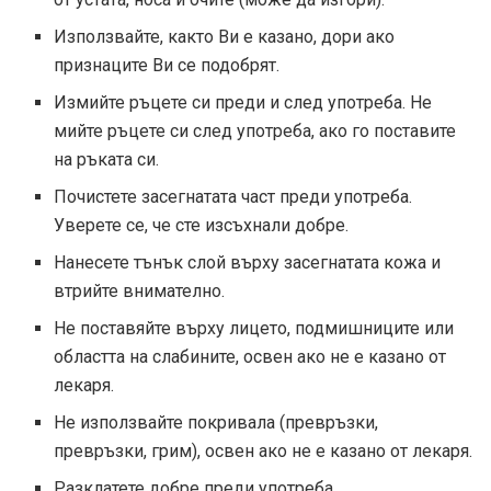
Използвайте, както Ви е казано, дори ако
признаците Ви се подобрят.
Измийте ръцете си преди и след употреба. Не
мийте ръцете си след употреба, ако го поставите
на ръката си.
Почистете засегнатата част преди употреба.
Уверете се, че сте изсъхнали добре.
Нанесете тънък слой върху засегнатата кожа и
втрийте внимателно.
Не поставяйте върху лицето, подмишниците или
областта на слабините, освен ако не е казано от
лекаря.
Не използвайте покривала (превръзки,
превръзки, грим), освен ако не е казано от лекаря.
Разклатете добре преди употреба.