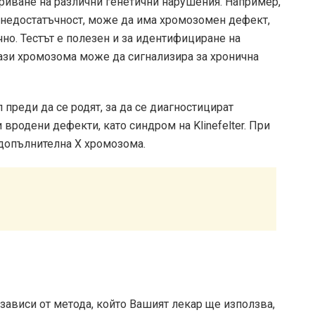
риване на различни генетични нарушения. Например,
недостатъчност, може да има хромозомен дефект,
но. Тестът е полезен и за идентифициране на
ази хромозома може да сигнализира за хронична
 преди да се родят, за да се диагностицират
вродени дефекти, като синдром на Klinefelter. При
допълнителна Х хромозома.
зависи от метода, който Вашият лекар ще използва,