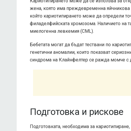
Кариотипирането може да се използва за отк
жена, която има преждевременна яйчникова 
който кариотипирането може да определи точ
филаделфийската хромозома. Наличието на т
миелогенна левкемия (CML).
Бебетата могат да бъдат тествани по кариотип
генетични аномалии, които показват сериозни 
синдрома на Клайнфелтер се ражда момче с 
Подготовка и рискове
Подготовката, необходима за кариотипиране, 