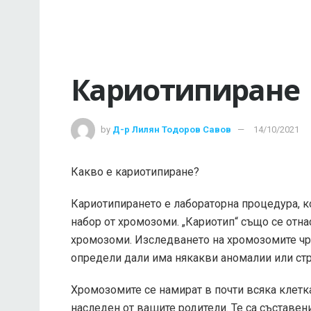
Кариотипиране
by
Д-р Лилян Тодоров Савов
14/10/2021
Какво е кариотипиране?
Кариотипирането е лабораторна процедура, к
набор от хромозоми. „Кариотип“ също се отн
хромозоми. Изследването на хромозомите чр
определи дали има някакви аномалии или ст
Хромозомите се намират в почти всяка клетка
наследен от вашите родители. Те са съставен