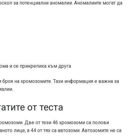
оскоп за потенциални аномалии. Аномалиите могат да
зома и се прикрепиха към друга
 броя на хромозомите. Тази информация е важна за
малии.
атите от теста
хромозоми. Две от тези 46 хромозоми са полови
ото лице, а 44 от тях са автозоми. Автозомите не са