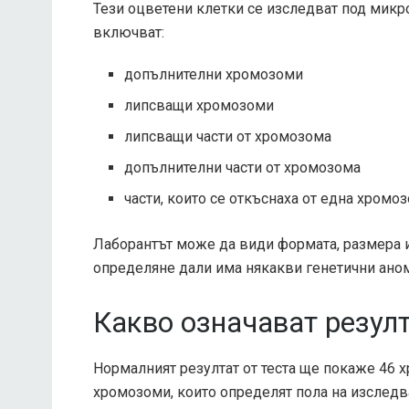
Тези оцветени клетки се изследват под микр
включват:
допълнителни хромозоми
липсващи хромозоми
липсващи части от хромозома
допълнителни части от хромозома
части, които се откъснаха от една хромо
Лаборантът може да види формата, размера и
определяне дали има някакви генетични ано
Какво означават резулт
Нормалният резултат от теста ще покаже 46 
хромозоми, които определят пола на изследван