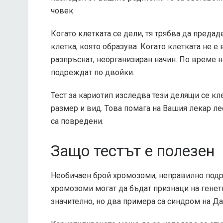
човек.
Когато клетката се дели, тя трябва да предад
клетка, която образува. Когато клетката не е
разпръснат, неорганизиран начин. По време н
подреждат по двойки.
Тест за кариотип изследва тези делящи се к
размер и вид. Това помага на Вашия лекар л
са повредени.
Защо тестът е полезен
Необичаен брой хромозоми, неправилно под
хромозоми могат да бъдат признаци на генет
значително, но два примера са синдром на Да