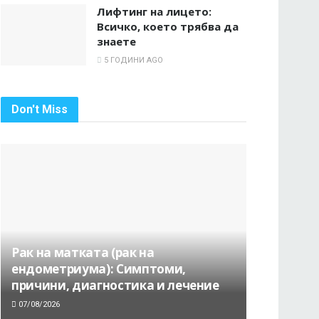
Лифтинг на лицето:
Всичко, което трябва да
знаете
5 ГОДИНИ AGO
Don't Miss
Рак на матката (рак на
ендометриума): Симптоми,
причини, диагностика и лечение
07/08/2026