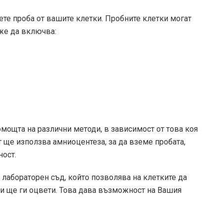
ете проба от вашите клетки. Пробните клетки могат
оже да включва:
мощта на различни методи, в зависимост от това коя
ят ще използва амниоцентеза, за да вземе пробата,
ност.
в лабораторен съд, който позволява на клетките да
 и ще ги оцвети. Това дава възможност на Вашия