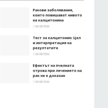
Ракови заболявания,
които повишават нивото
на калцитонина
06/08/2026
Тест за калцитонин: Цел
и интерпретация на
резултатите
06/08/2026
Ефектът на пчелната
отрова при лечението на
рак не е доказан
05/08/2026