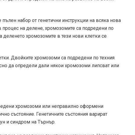
е пълен набор от генетични инструкции на всяка нова
 в процес на делене, хромозомите са подредени по
а деленето хромозомите в тези нови клетки се
летки. Двойките хромозоми са подредени по техния
есно да определи дали някои хромозоми липсват или
редени хромозоми или неправилно оформени
ично състояние. Генетичните състояния варират
ун и синдром на Търнър.