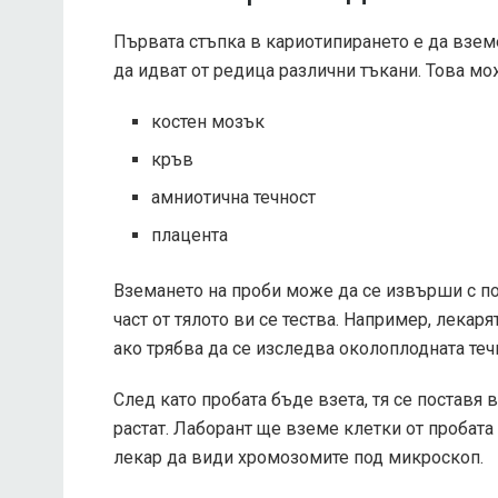
Първата стъпка в кариотипирането е да взем
да идват от редица различни тъкани. Това м
костен мозък
кръв
амниотична течност
плацента
Вземането на проби може да се извърши с по
част от тялото ви се тества. Например, лекар
ако трябва да се изследва околоплодната теч
След като пробата бъде взета, тя се поставя 
растат. Лаборант ще вземе клетки от пробата
лекар да види хромозомите под микроскоп.