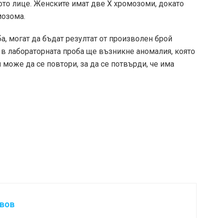
ото лице. Женските имат две Х хромозоми, докато
мозома.
ба, могат да бъдат резултат от произволен брой
 в лабораторната проба ще възникне аномалия, която
п може да се повтори, за да се потвърди, че има
авов