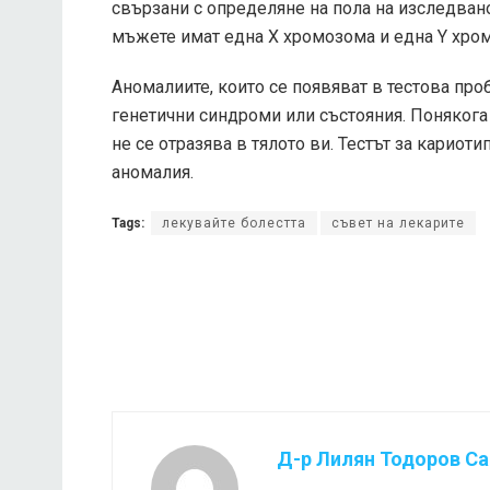
свързани с определяне на пола на изследван
мъжете имат една Х хромозома и една Y хро
Аномалиите, които се появяват в тестова про
генетични синдроми или състояния. Понякога
не се отразява в тялото ви. Тестът за кариоти
аномалия.
Tags:
лекувайте болестта
съвет на лекарите
Д-р Лилян Тодоров С