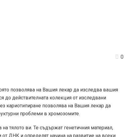
0
оято позволява на Вашия лекар да изследва вашия
ася до действителната колекция от изследвани
ез кариотипиране позволява на Вашия лекар да
руктурни проблеми в хромозомите.
 на тялото ви. Те съдържат генетичния материал,
и от ДНК и определят начина на развитие на всеки