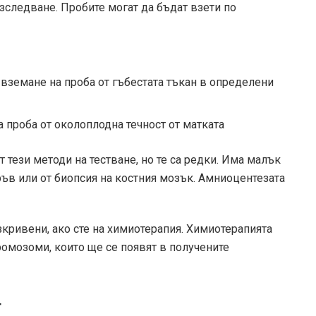
изследване. Пробите могат да бъдат взети по
 вземане на проба от гъбестата тъкан в определени
 проба от околоплодна течност от матката
 тези методи на тестване, но те са редки. Има малък
ръв или от биопсия на костния мозък. Амниоцентезата
изкривени, ако сте на химиотерапия. Химиотерапията
омозоми, които ще се появят в получените
т