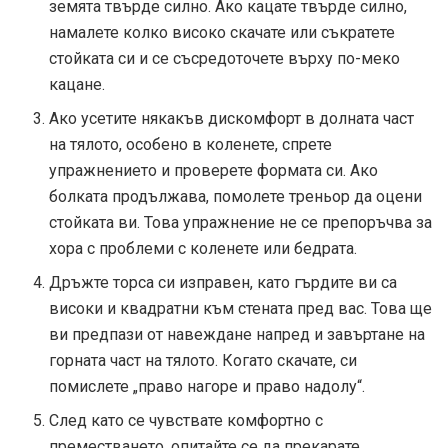
земята твърде силно. Ако кацате твърде силно,
намалете колко високо скачате или съкратете
стойката си и се съсредоточете върху по-меко
кацане.
Ако усетите някакъв дискомфорт в долната част
на тялото, особено в коленете, спрете
упражнението и проверете формата си. Ако
болката продължава, помолете треньор да оцени
стойката ви. Това упражнение не се препоръчва за
хора с проблеми с коленете или бедрата.
Дръжте торса си изправен, като гърдите ви са
високи и квадратни към стената пред вас. Това ще
ви предпази от навеждане напред и завъртане на
горната част на тялото. Когато скачате, си
помислете „право нагоре и право надолу“.
След като се чувствате комфортно с
преместването, опитайте се да прекарате