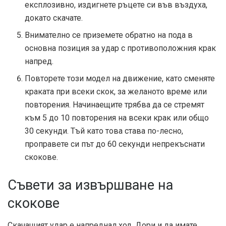
експлозивно, издигнете ръцете си във въздуха,
докато скачате.
Внимателно се приземете обратно на пода в
основна позиция за удар с противоположния крак
напред.
Повторете този модел на движение, като сменяте
краката при всеки скок, за желаното време или
повторения. Начинаещите трябва да се стремят
към 5 до 10 повторения на всеки крак или общо
30 секунди. Тъй като това става по-лесно,
проправете си път до 60 секунди непрекъснати
скокове.
Съвети за извършване на
скокове
Скачащият удар е напреднал ход. Дори и да имате