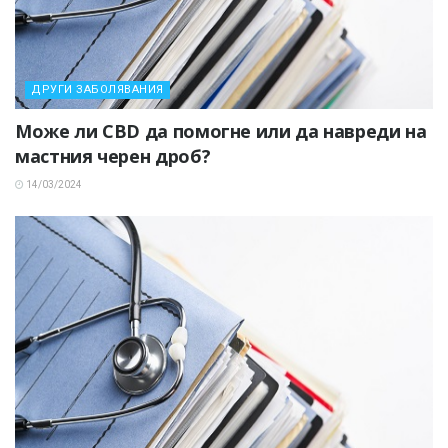
ДРУГИ ЗАБОЛЯВАНИЯ
Може ли CBD да помогне или да навреди на
мастния черен дроб?
14/03/2024