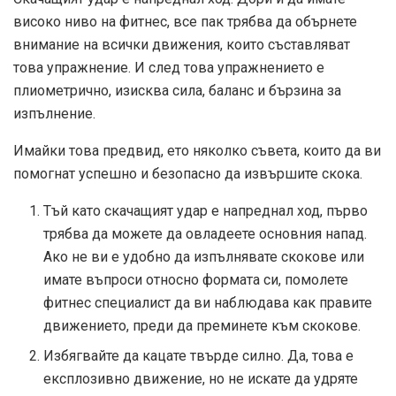
високо ниво на фитнес, все пак трябва да обърнете
внимание на всички движения, които съставляват
това упражнение. И след това
упражнението е
плиометрично
, изисква сила, баланс и бързина за
изпълнение.
Имайки това предвид, ето няколко съвета, които да ви
помогнат успешно и безопасно да извършите скока.
Тъй като скачащият удар е напреднал ход, първо
трябва да можете да овладеете основния напад.
Ако не ви е удобно да изпълнявате скокове или
имате въпроси относно формата си, помолете
фитнес специалист да ви наблюдава как правите
движението, преди да преминете към скокове.
Избягвайте да кацате твърде силно. Да, това е
експлозивно движение, но не искате да удряте