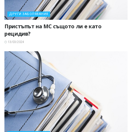
ДРУГИ ЗАБОЛЯВАНИЯ
Пристъпът на МС същото ли е като
рецидив?
13/03/2024