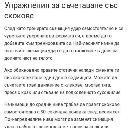
Упражнения за съчетаване със
скокове
След като тренирате скачащия удар самостоятелно и се
чувствате уверени във формата си, е време да го
добавите към тренировките си. Най-лесният начин да
включите скачащия удар е да го включите в деня на
долната част на тялото.
Ако обикновено правите статични напади, сменете ги
със скокове поне един ден в седмицата. Можете да
съчетаете това движение с клекове, мъртва тяга,
преса с крак или сгъване на подколенното сухожилие.
Начинаещи до средни нива трябва да правят скокове
самостоятелно с 30-секундна почивка след всеки сет.
По-напредналите нива могат да заменят скачащия
удар с набор от леки клекове, преси за крак или