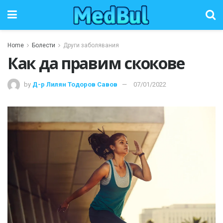
Home
Болести
Други заболявания
Как да правим скокове
by
Д-р Лилян Тодоров Савов
07/01/2022