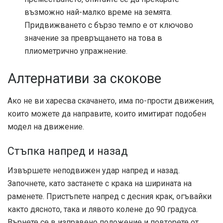
възможно най-малко време на земята.
Придвижването с бързо темпо е от ключово
значение за превръщането на това в
плиометрично упражнение.
Алтернативи за скокове
Ако не ви харесва скачането, има по-прости движения,
които можете да направите, които имитират подобен
модел на движение.
Стъпка напред и назад
Извършете неподвижен удар напред и назад.
Започнете, като застанете с крака на ширината на
раменете. Пристъпете напред с десния крак, огъвайки
както дясното, така и лявото колене до 90 градуса.
Върнете се в изправено положение и повторете от