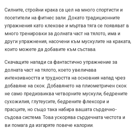
Силните, стройни крака са цел на много спортисти и
посетители на фитнес зали. Докато традиционните
упражнения като клекове и мъртва тяга се появяват в
много тренировки за долната част на тялото, има и
други упражнения, насочени към мускулите на краката,
които можете да добавите към състава.
Скачащите напади са фантастично упражнение за
долната част на тялото, което увеличава
интензивността и трудността на основния напад чрез
добавяне на скок. Добавянето на плиометричен скок
не само предизвиква четворните мускули, бедрените
сухожилия, глутеусите, бедрените флексори и
прасците, но също така набира вашата сърдечно-
съдова система. Това ускорява сърдечната честота и
ви помага да изгаряте повече калории.