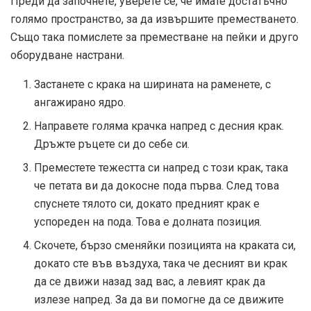
Преди да започнете, уверете се, че имате достатъчно
голямо пространство, за да извършите преместването.
Също така помислете за преместване на пейки и друго
оборудване настрани.
Застанете с крака на ширината на раменете, с
ангажирано ядро.
Направете голяма крачка напред с десния крак.
Дръжте ръцете си до себе си.
Преместете тежестта си напред с този крак, така
че петата ви да докосне пода първа. След това
спуснете тялото си, докато предният крак е
успореден на пода. Това е долната позиция.
Скочете, бързо сменяйки позицията на краката си,
докато сте във въздуха, така че десният ви крак
да се движи назад зад вас, а левият крак да
излезе напред. За да ви помогне да се движите