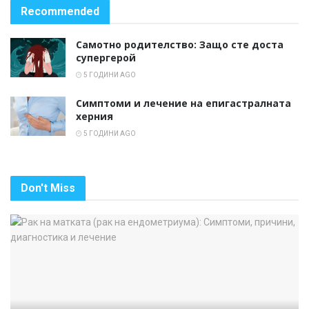
Recommended
Самотно родителство: Защо сте доста
супергерой
5 ГОДИНИ AGO
Симптоми и лечение на епигастралната
херния
5 ГОДИНИ AGO
Don't Miss