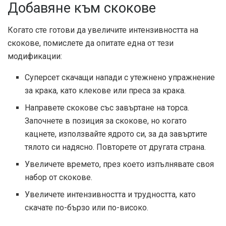
Добавяне към скокове
Когато сте готови да увеличите интензивността на
скокове, помислете да опитате една от тези
модификации:
Суперсет скачащи напади с утежнено упражнение
за крака, като клекове или преса за крака.
Направете скокове със завъртане на торса.
Започнете в позиция за скокове, но когато
кацнете, използвайте ядрото си, за да завъртите
тялото си надясно. Повторете от другата страна.
Увеличете времето, през което изпълнявате своя
набор от скокове.
Увеличете интензивността и трудността, като
скачате по-бързо или по-високо.