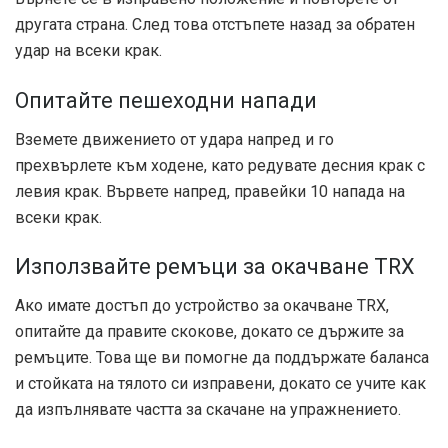
другата страна. След това отстъпете назад за обратен
удар на всеки крак.
Опитайте пешеходни напади
Вземете движението от удара напред и го
прехвърлете към ходене, като редувате десния крак с
левия крак. Вървете напред, правейки 10 напада на
всеки крак.
Използвайте ремъци за окачване TRX
Ако имате достъп до устройство за окачване TRX,
опитайте да правите скокове, докато се държите за
ремъците. Това ще ви помогне да поддържате баланса
и стойката на тялото си изправени, докато се учите как
да изпълнявате частта за скачане на упражнението.